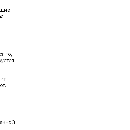
ющие
ае
я то,
руется
сит
ет.
данной