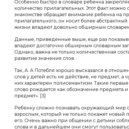
Особенно быстро в словаре ребенка закрепля
количество прилагательных. Этот факт можно 
знакомстве обращает внимание ребенка на пр
прилагательного, он носит более абстрактный 
жизни владеют довольно обширным словарем
Данные, приведенные выше, еще раз показываю
владеют достаточно обширным словарным зап
Однако, важна не только количественная сост
развитие значения слов.
Так, А. А Потебля хорошо высказался в отно
слов у детей есть не действие, не предмет, а
них характерен полисемантизм. Такие первые 
слово рождается как обозначение предмета и 
предмет». [3]
Ребенку сложно познавать окружающий мир с
взрослым, который не только покажет новый п
его. Очень важно при общении с детьми собл
слова и в дальнейшем они смогут пользовать