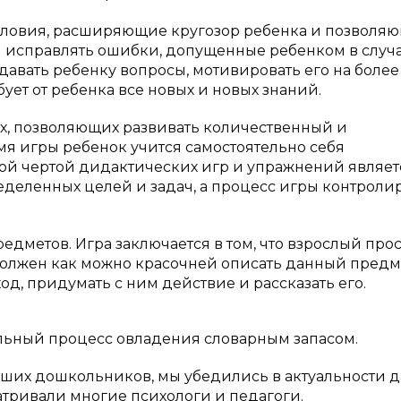
словия, расширяющие кругозор ребенка и позволя
 исправлять ошибки, допущенные ребенком в случ
авать ребенку вопросы, мотивировать его на более
бует от ребенка все новых и новых знаний.
ях, позволяющих развивать количественный и
мя игры ребенок учится самостоятельно себя
ой чертой дидактических игр и упражнений являетс
еделенных целей и задач, а процесс игры контроли
едметов. Игра заключается в том, что взрослый про
должен как можно красочней описать данный предм
оход, придумать с ним действие и рассказать его.
ельный процесс овладения словарным запасом.
дших дошкольников, мы убедились в актуальности 
атривали многие психологи и педагоги.