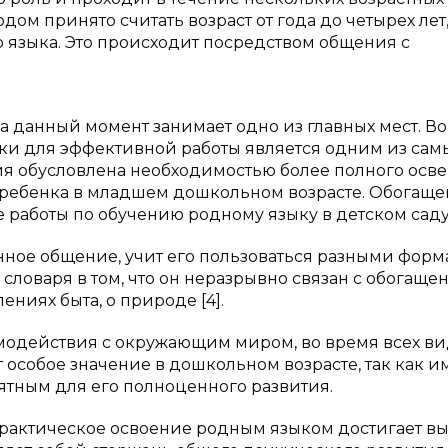
м принято считать возраст от года до четырех лет,
 языка. Это происходит посредством общения с
 данный момент занимает одно из главных мест. В
ики для эффективной работы является одним из сам
ния обусловлена необходимостью более полного осв
е ребенка в младшем дошкольном возрасте. Обогащ
 работы по обучению родному языку в детском саду
нное общение, учит его пользоваться разными форм
словаря в том, что он неразрывно связан с обогаще
ниях быта, о природе [4].
имодействия с окружающим миром, во время всех в
т особое значение в дошкольном возрасте, так как 
ятным для его полноценного развития.
 практическое освоение родным языком достигает в