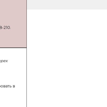
8-210.
ырех
овать в