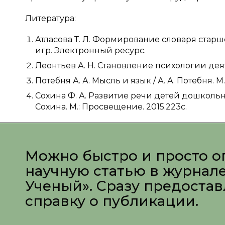
Литература:
Атласова Т. Л. Формирование словаря стар
игр. Электронный ресурс.
Леонтьев А. Н. Становление психологии деят
Потебня А. А. Мысль и язык / А. А. Потебня. М.:
Сохина Ф. А. Развитие речи детей дошкольног
Сохина. М.: Просвещение. 2015.223с.
Можно быстро и просто о
научную статью в журнал
Ученый». Сразу предоста
справку о публикации.