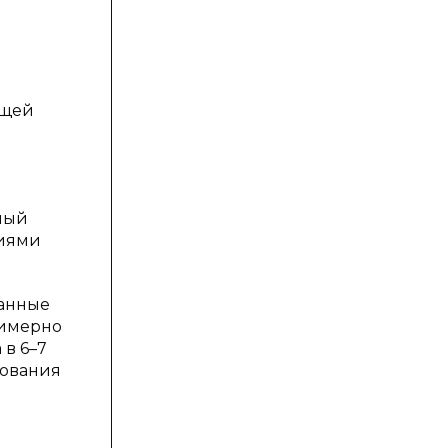
бщей
и
ный
ниями
данные
римерно
 в 6–7
вования