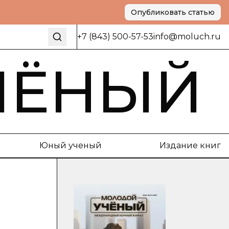
Опубликовать статью
+7 (843) 500-57-53
info@moluch.ru
ЧЁНЫЙ
Юный ученый
Издание книг