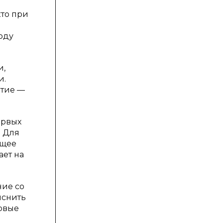
кто при
году
и,
и.
итие —
ервых
. Для
ящее
ает на
ние со
яснить
новые