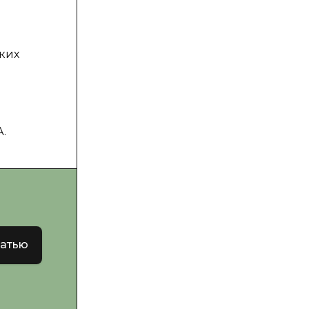
ких
А.
татью