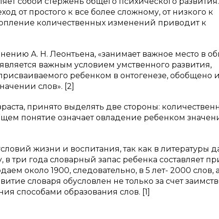
ляет собой стержень общего психического развития.
д от простого к все более сложному, от низкого к
копление количественных изменений приводит к
мнению А. Н. Леонтьена, «занимает важное место в о
 является важным условием умственного развития,
присваиваемого ребенком в онтогенезе, обобщено 
ачении слов». [2]
раста, принято выделять две стороны: количествен
 общем понятие означает овладение ребенком значе
словий жизни и воспитания, так как в литературы 
, в три года словарный запас ребенка составляет п
даем около 1900, следовательно, в 5 лет- 2000 слов, а
звитие словаря обусловлен не только за счет заимст
ния способами образования слов. [1]