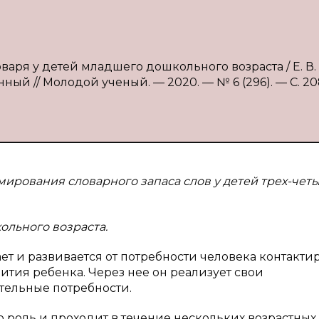
варя у детей младшего дошкольного возраста / Е. В.
нный // Молодой ученый. — 2020. — № 6 (296). — С. 20
ирования словарного запаса слов у детей трех-чет
ольного возраста.
т и развивается от потребности человека контактир
ития ребенка. Через нее он реализует свои
тельные потребности.
роль и проходит в течение нескольких возрастных