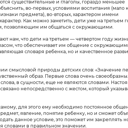
ются существительные и глаголы, гораздо меньшее
объяснить, во-первых, условиями воспитания (мало 
изнаки предмета), во-вторых, характером имени
характер. Как можно заметить, дети уже на третьем 
, позволяющим им общаться с окружающими.
т нам, что дети на третьем — четвертом году жизн
асом, что обеспечивает им общение с окружающим
авляющая словаря ребенка, но и качественное разв
шении смысловой природы детских слов: «Значение п
 чувственный образ. Первые слова очень своеобразны
слова, в сущности, еще не являются словами. Насто
связано непосредственно с жестом, который указыв
амому, для этого ему необходимо постоянное обще
редмет, явление, понятие ребенку, но и сможет объ
юдать данное условие, это поможет им закреплять 
ся словами в правильном значении.