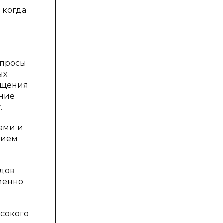
 когда
опросы
ых
ещения
ение
.
ами и
нием
идов
именно
ысокого