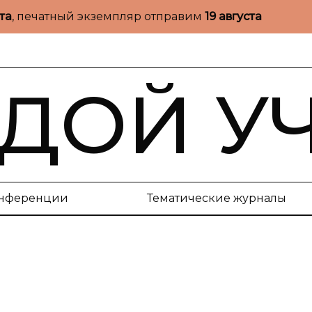
ста
, печатный экземпляр отправим
19 августа
ДОЙ У
нференции
Тематические журналы