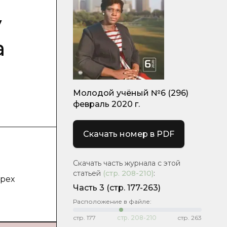
у
а
Молодой учёный №6 (296)
февраль 2020 г.
Скачать номер в PDF
Скачать часть журнала с этой
статьей
(стр.
208-210
)
:
ырех
Часть 3
(стр. 177-263)
Расположение в файле:
стр.
177
стр.
208-210
стр.
263