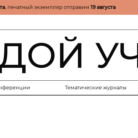
ста
, печатный экземпляр отправим
19 августа
ДОЙ У
нференции
Тематические журналы