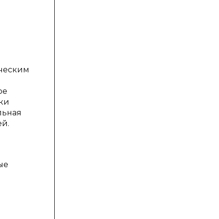
рческим
ое
ки
льная
й.
ые