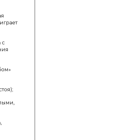
ая
 играет
 с
ния
бом»
тоя);
лыми,
,