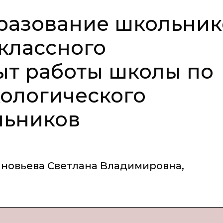
разование школьник
 классного
ыт работы школы по
ологического
льников
иновьева Светлана Владимировна
,