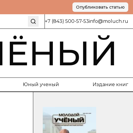
Опубликовать статью
+7 (843) 500-57-53
info@moluch.ru
ЧЁНЫЙ
Юный ученый
Издание книг