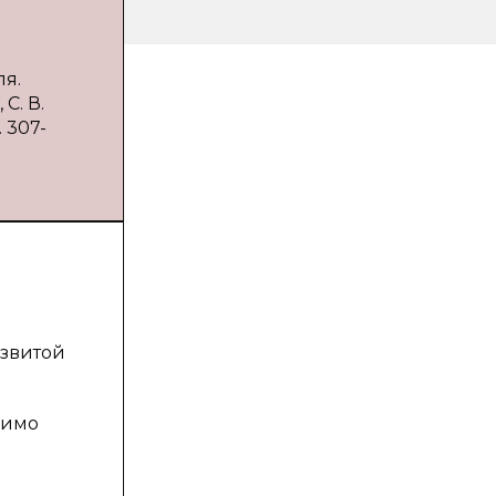
ля.
С. В.
 307-
азвитой
димо