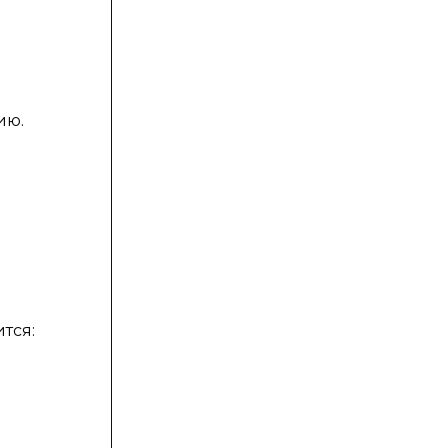
ию.
тся: