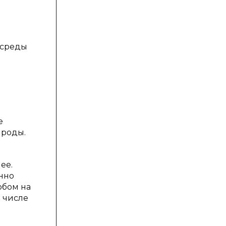
 среды
е
ироды.
ее.
енно
обом на
м числе