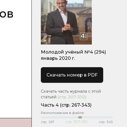
ов
Молодой учёный №4 (294)
январь 2020 г.
Скачать номер в PDF
Скачать часть журнала с этой
статьей
(стр.
307-310
)
:
Часть 4
(стр. 267-343)
Расположение в файле:
стр.
267
стр.
307-310
стр.
343