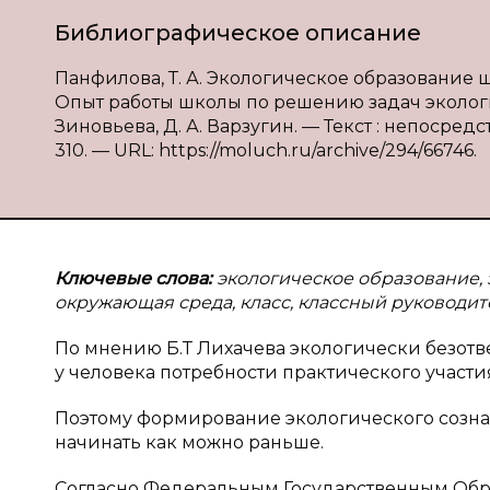
Библиографическое описание
Панфилова, Т. А. Экологическое образование 
Опыт работы школы по решению задач экологич
Зиновьева, Д. А. Варзугин. — Текст : непосредс
310. — URL: https://moluch.ru/archive/294/66746.
Ключевые слова:
экологическое образование, 
окружающая среда, класс, классный руководите
По мнению Б.Т Лихачева экологически безотв
у человека потребности практического участи
Поэтому формирование экологического созна
начинать как можно раньше.
Согласно Федеральным Государственным Обра