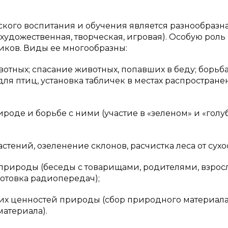
кого воспитания и обучения является разнообразн
 художественная, творческая, игровая). Особую роль
ков. Виды ее многообразны:
отных; спасание животных, попавших в беду; борьба
ля птиц, установка табличек в местах распростране
роде и борьбе с ними (участие в «зеленом» и «голу
тений, озеленение склонов, расчистка леса от сухос
 природы (беседы с товарищами, родителями, взрос
готовка радиопередач);
их ценностей природы (сбор природного материала
материала).