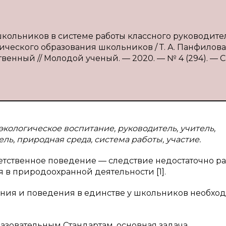
школьников в системе работы классного руководите
еского образования школьников / Т. А. Панфилова, 
твенный // Молодой ученый. — 2020. — № 4 (294). — С.
экологическое воспитание, руководитель, учитель,
ль, природная среда, система работы, участие.
етственное поведение — следствие недостаточно р
я в природоохранной деятельности [1].
ния и поведения в единстве у школьников необхо
зовательным Стандартам, основная задача