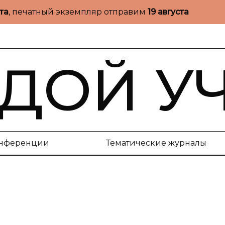
ста
, печатный экземпляр отправим
19 августа
ДОЙ У
нференции
Тематические журналы