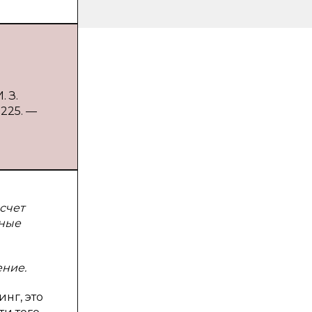
 З.
-225. —
счет
вные
ение.
нг, это