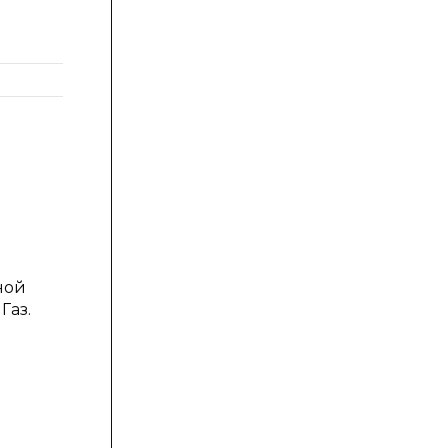
<5 мПа*с
ной
Газ.