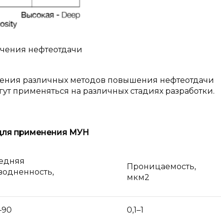
ичения нефтеотдачи
ения различных методов повышения нефтеотдачи
гут применяться на различных стадиях разработки.
 для применения МУН
едняя
Проницаемость,
водненность,
мкм2
–90
0,1–1