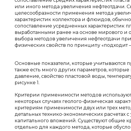
сопоставление средних характеристик пласт
или иного метода увеличения нефтеотдачи. 
целесообразности применения метода увелич
характеристик коллектора и флюидов, обычно
сопоставление усредненных характеристик п
выработанными ранее на основе мирового и о
выбора методов увеличения нефтеотдачи приме
физических свойств по принципу «подходит —
Основные показатели, которые учитываются пр
также есть много других параметров, которые 
давление, свойство пластовой воды, температ
рисунке 1.
Критерии применимости методов используютс
некоторых случаях геолого-физическая харак
критериям применимости двух или трех метод
детальных технико-экономических расчетах с
капитального вложений. Существуют общие кр
отдельно для каждого метода, которые обусл