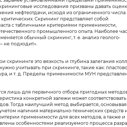
а с заранее установленными пределами применимост
Скрининговые исследования призваны давать оцен
ения нефтеотдачи, исходя из ограниченного числа
 критических. Скрининг представляет собой
ласта с табличными критериями применимости,
течественного промышленного опыта. Наиболее час
няется обычный скрининг, т. е. анализ геолого-
 не подходит».
и скрининге это вязкость и глубина залегания колл
нужно учитывать при скрининге, такие как: пластов
ура, и т. д. Пределы применимости МУН представле
я лишь для первичного отбора пригодных методов
теристика конкретной залежи может соответствовать
ов. Тогда наилучший метод выбирается, основывая
 учетом наличия материально-технических средств 
итерии применимости для всех методов, а также и
овлены особенностями реализуемого процесса разра