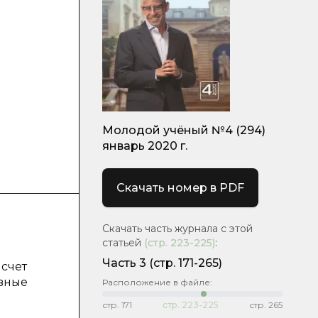
Молодой учёный №4 (294)
январь 2020 г.
Скачать номер в PDF
Скачать часть журнала с этой
статьей
(стр.
223-225
)
:
Часть 3
(стр. 171-265)
 счет
ивные
Расположение в файле:
стр.
171
стр.
223-225
стр.
265