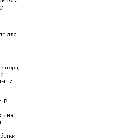
и того
ку
то для
ектора,
ое
ны на
. В
сь на
и
ботки.