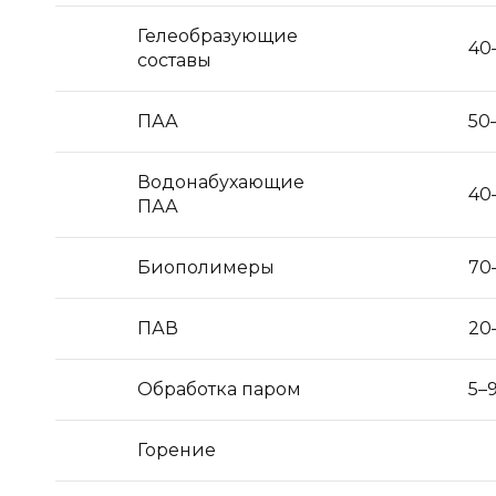
Гелеобразующие
40
составы
ПАА
50
Водонабухающие
40
ПАА
Биополимеры
70
ПАВ
20
Обработка паром
5–
Горение