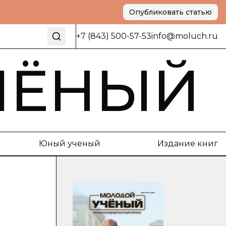
Опубликовать статью
+7 (843) 500-57-53
info@moluch.ru
ЧЁНЫЙ
Юный ученый
Издание книг