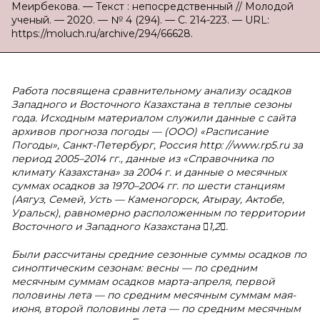
Меирбекова. — Текст : непосредственный // Молодой
ученый. — 2020. — № 4 (294). — С. 214-223. — URL:
https://moluch.ru/archive/294/66628.
Работа посвящена сравнительному анализу осадков
Западного и Восточного Казахстана в теплые сезоны
года. Исходным материалом служили данные с сайта
архивов прогноза погоды — (ООО) «Расписание
Погоды», Санкт-Петербург, Россия http: //www.rp5.ru за
период 2005–2014 гг., данные из «Справочника по
климату Казахстана» за 2004 г. и данные о месячных
суммах осадков за 1970–2004 гг. по шести станциям
(Аягуз, Семей, Усть — Каменогорск, Атырау, Актобе,
Уральск), равномерно расположенным по территории
Восточного и Западного Казахстана 1,2.
Были рассчитаны средние сезонные суммы осадков по
синоптическим сезонам: весны — по средним
месячным суммам осадков марта-апреля, первой
половины лета — по средним месячным суммам мая-
июня, второй половины лета — по средним месячным