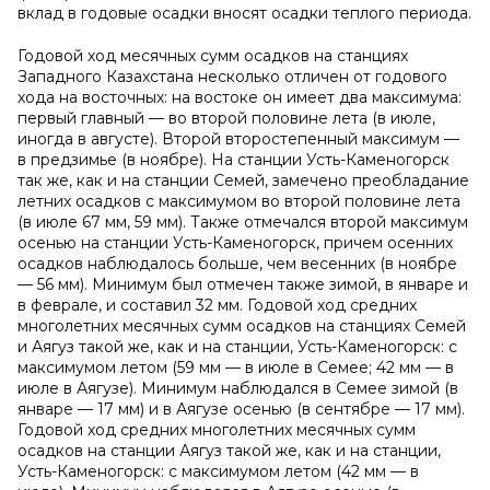
вклад в годовые осадки вносят осадки теплого периода.
Годовой ход месячных сумм осадков на станциях
Западного Казахстана несколько отличен от годового
хода на восточных: на востоке он имеет два максимума:
первый главный — во второй половине лета (в июле,
иногда в августе). Второй второстепенный максимум —
в предзимье (в ноябре). На станции Усть-Каменогорск
так же, как и на станции Семей, замечено преобладание
летних осадков с максимумом во второй половине лета
(в июле 67 мм, 59 мм). Также отмечался второй максимум
осенью на станции Усть-Каменогорск, причем осенних
осадков наблюдалось больше, чем весенних (в ноябре
— 56 мм). Минимум был отмечен также зимой, в январе и
в феврале, и составил 32 мм. Годовой ход средних
многолетних месячных сумм осадков на станциях Семей
и Аягуз такой же, как и на станции, Усть-Каменогорск: с
максимумом летом (59 мм — в июле в Семее; 42 мм — в
июле в Аягузе). Минимум наблюдался в Семее зимой (в
январе — 17 мм) и в Аягузе осенью (в сентябре — 17 мм).
Годовой ход средних многолетних месячных сумм
осадков на станции Аягуз такой же, как и на станции,
Усть-Каменогорск: с максимумом летом (42 мм — в