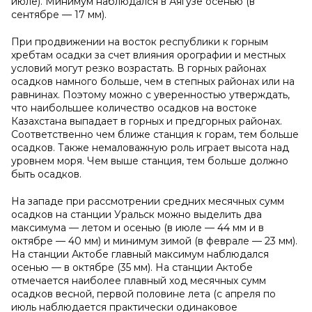
июле). Минимум наблюдался в Аягузе осенью (в
сентябре — 17 мм).
При продвижении на восток республики к горным
хребтам осадки за счет влияния орографии и местных
условий могут резко возрастать. В горных районах
осадков намного больше, чем в степных районах или на
равнинах. Поэтому можно с уверенностью утверждать,
что наибольшее количество осадков на востоке
Казахстана выпадает в горных и предгорных районах.
Соответственно чем ближе станция к горам, тем больше
осадков. Также немаловажную роль играет высота над
уровнем моря. Чем выше станция, тем больше должно
быть осадков.
На западе при рассмотрении средних месячных сумм
осадков на станции Уральск можно выделить два
максимума — летом и осенью (в июле — 44 мм и в
октябре — 40 мм) и минимум зимой (в феврале — 23 мм).
На станции Актобе главный максимум наблюдался
осенью — в октябре (35 мм). На станции Актобе
отмечается наиболее плавный ход месячных сумм
осадков весной, первой половине лета (с апреля по
июль наблюдается практически одинаковое