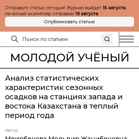
Отправьте статью сегодня! Журнал выйдет
15 августа
,
печатный экземпляр отправим
19 августа
Опубликовать статью
МОЛОДОЙ УЧЁНЫЙ
Анализ статистических
характеристик сезонных
осадков на станциях запада и
востока Казахстана в теплый
период года
Автор
Меирбекова Мольдир Жанибековна