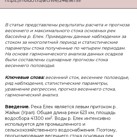
https://moluch.ru/archive/246/56759.
В статье представлены результаты расчета и прогноза
весеннего и максимального стока основных рек
бассейна р. Елек. Приведены данные наблюдении за
стоком за многолетний период и статистические
параметры стока полученные по четырем периодам.
На основе гармонического анализа данных осадков
были составлены сценарные прогнозы стока
весеннего половодья.
Ключевые слова:
весенний сток, весеннее половодье,
ряд наблюдения, статистические параметры,
уравнение регрессии, прогноз весеннего стока,
гармонический анализ.
Введение.
Река Елек является левым притоком р.
Жайык (Урал). Общая длина реки 623 км, площадь
2
водосбора 41300 км
. Воды р. Елек интенсивно
используется для промышленного и
сельскохозяйственного водоснабжения. Поэтому,
прогнозирование весеннего стока основных рек