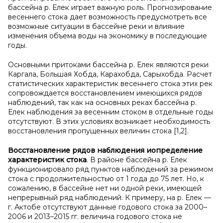
бассейна р. Елек играет важную роль. Прогнозирование
весеннего стока дает возможность предусмотреть все
возможные ситуации в бассейне реки и влияние
изменения объема воды на экономику в последующие
годы.
Основными притоками бассейна р. Елек являются реки
Каргала, Большая Хобда, Карахобда, Сарыхобда. Расчет
статистических характеристик весеннего стока этих рек
сопровождается восстановлением имеющихся рядов
наблюдений, так как на основных реках бассейна р.
Елек наблюдения за весенним стоком в отдельные годы
отсутствуют. В этих условиях возникает необходимость
восстановления пропущенных величин стока [1,2].
Восстановление рядов наблюдения и
определение
характеристик стока
. В районе бассейна р. Елек
функционировало ряд пунктов наблюдений за режимом
стока с продолжительностью от 1 года до 75 лет. Но, к
сожалению, в бассейне нет ни одной реки, имеющей
непрерывный ряд наблюдений. К примеру, на р. Елек —
г. Актобе отсутствуют данные годового стока за 2000–
2006 и 2013–2015 гг. величина годового стока не