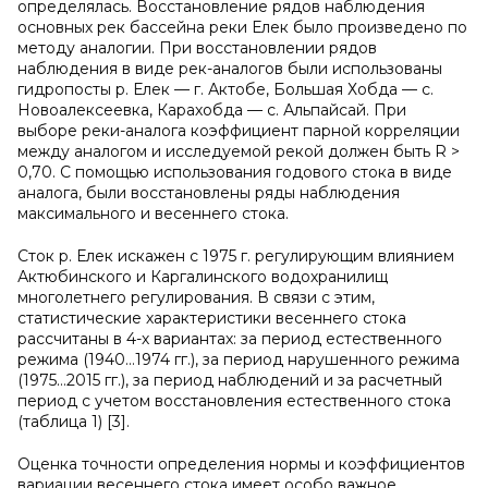
определялась. Восстановление рядов наблюдения
основных рек бассейна реки Елек было произведено по
методу аналогии. При восстановлении рядов
наблюдения в виде рек-аналогов были использованы
гидропосты р. Елек — г. Актобе, Большая Хобда — с.
Новоалексеевка, Карахобда — с. Альпайсай. При
выборе реки-аналога коэффициент парной корреляции
между аналогом и исследуемой рекой должен быть R >
0,70. С помощью использования годового стока в виде
аналога, были восстановлены ряды наблюдения
максимального и весеннего стока.
Сток р. Елек искажен с 1975 г. регулирующим влиянием
Актюбинского и Каргалинского водохранилищ
многолетнего регулирования. В связи с этим,
статистические характеристики весеннего стока
рассчитаны в 4-х вариантах: за период естественного
режима (1940…1974 гг.), за период нарушенного режима
(1975…2015 гг.), за период наблюдений и за расчетный
период с учетом восстановления естественного стока
(таблица 1) [3].
Оценка точности определения нормы и коэффициентов
вариации весеннего стока имеет особо важное