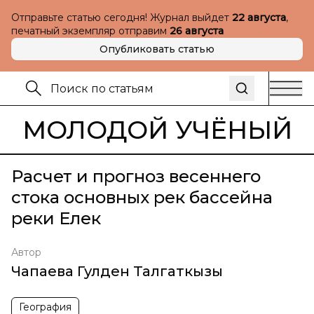
Отправьте статью сегодня! Журнал выйдет
22 августа
,
печатный экземпляр отправим
26 августа
Опубликовать статью
МОЛОДОЙ УЧЁНЫЙ
Расчет и прогноз весеннего
стока основных рек бассейна
реки Елек
Автор
Чапаева Гулден Талгаткызы
География