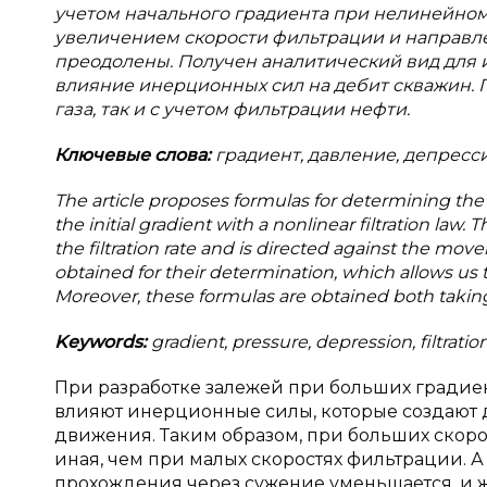
учетом начального градиента при нелинейном 
увеличением скорости фильтрации и направл
преодолены. Получен аналитический вид для 
влияние инерционных сил на дебит скважин. 
газа, так и с учетом фильтрации нефти.
Ключевые слова:
градиент, давление, депресс
The article proposes formulas for determining the in
the initial gradient with a nonlinear filtration law.
the filtration rate and is directed against the m
obtained for their determination, which allows us to 
Moreover, these formulas are obtained both taking in
Keywords:
gradient, pressure, depression, filtration
При разработке залежей при больших градие
влияют инерционные силы, которые создают
движения. Таким образом, при больших скор
иная, чем при малых скоростях фильтрации. 
прохождения через сужение уменьшается, и 