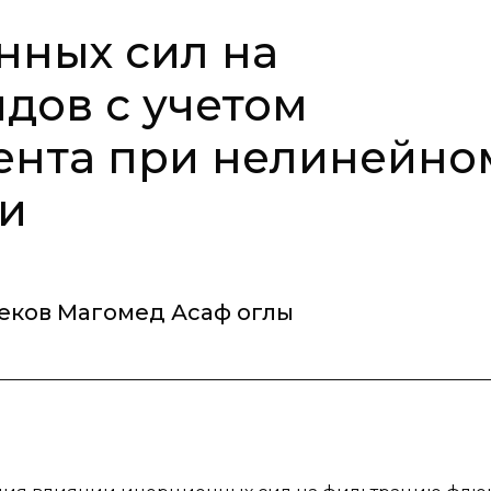
нных сил на
дов с учетом
ента при нелинейно
ии
ков Магомед Асаф оглы