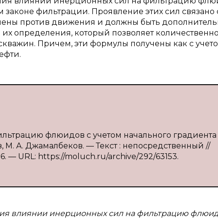
ния влиянии инерционных сил на фильтрацию флюи
 законе фильтрации. Проявление этих сил связано 
лены против движения и должны быть дополнитель
 их определения, который позволяет количественн
кважин. Причем, эти формулы получены как с учет
ефти.
фильтрацию флюидов с учетом начального градиента
 М. А. Джамалбеков. — Текст : непосредственный //
. — URL: https://moluch.ru/archive/292/63153.
ия влиянии инерционных сил на фильтрацию флюидо