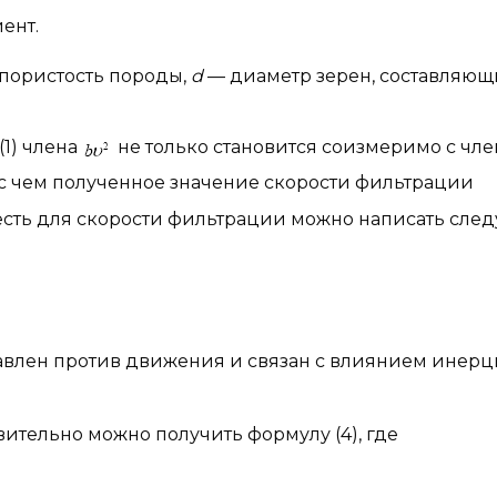
ент.
пористость породы,
d
— диаметр зерен, составляю
1) члена
не только становится соизмеримо с чл
 с чем полученное значение скорости фильтрации
о есть для скорости фильтрации можно написать сл
авлен против движения и связан с влиянием инер
вительно можно получить формулу (4), где