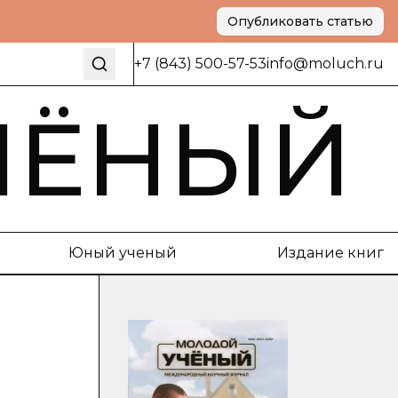
Опубликовать статью
+7 (843) 500-57-53
info@moluch.ru
ЧЁНЫЙ
Юный ученый
Издание книг