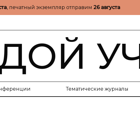
ста
, печатный экземпляр отправим
26 августа
ДОЙ У
нференции
Тематические журналы