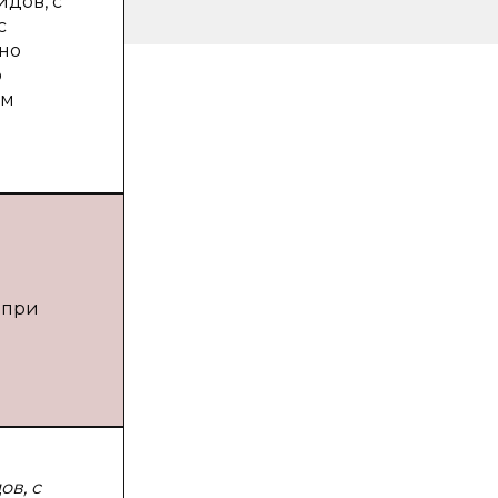
дов, с
с
но
о
ом
 при
в, с