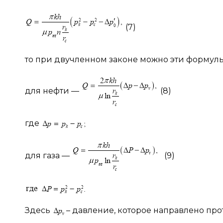
(7)
то при двучленном законе можно эти формулы
для нефти —
(8)
где
для газа —
(9)
Здесь
– давление, которое направлено пр