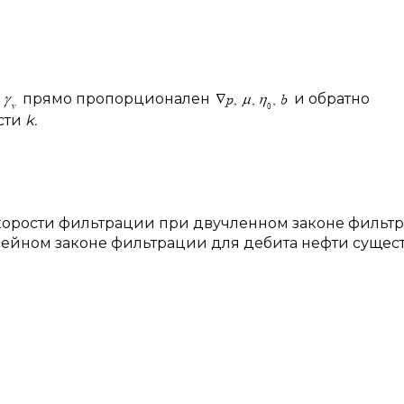
я
прямо пропорционален
и обратно
сти
k.
 скорости фильтрации при двучленном законе фильт
нейном законе фильтрации для дебита нефти сущест