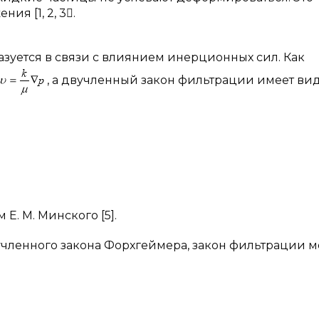
я [1, 2, 3.
азуется в связи с влиянием инерционных сил. Как
, а двучленный закон фильтрации имеет вид 
Е. М. Минского [5].
учленного закона Форхгеймера, закон фильтрации 