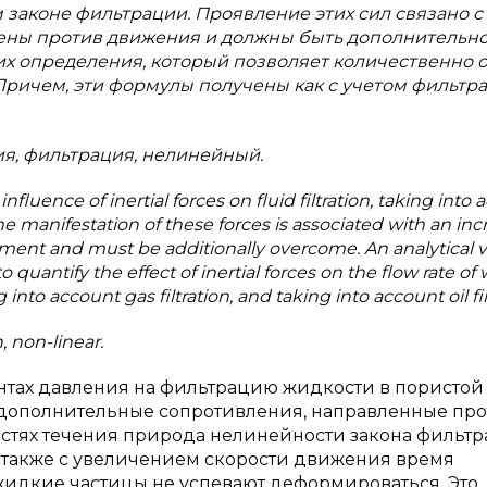
законе фильтрации. Проявление этих сил связано с
ены против движения и должны быть дополнительн
их определения, который позволяет количественно 
Причем, эти формулы получены как с учетом фильтр
ия, фильтрация, нелинейный.
fluence of inertial forces on fluid filtration, taking into
 The manifestation of these forces is associated with an inc
ovement and must be additionally overcome. An analytical 
quantify the effect of inertial forces on the flow rate of w
to account gas filtration, and taking into account oil fil
, non-linear.
нтах давления на фильтрацию жидкости в пористой
 дополнительные сопротивления, направленные про
остях течения природа нелинейности закона фильт
А также с увеличением скорости движения время
жидкие частицы не успевают деформироваться. Это