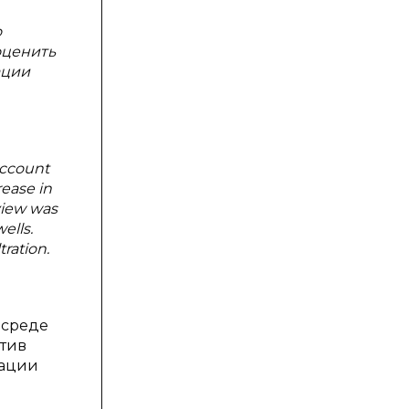
о
оценить
ации
 account
rease in
view was
ells.
tration.
 среде
тив
рации