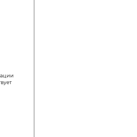
рации
вует