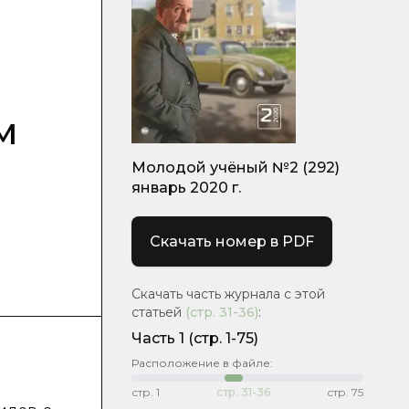
м
Молодой учёный №2 (292)
январь 2020 г.
Скачать номер в PDF
Скачать часть журнала с этой
статьей
(стр.
31-36
)
:
Часть 1
(стр. 1-75)
Расположение в файле:
стр.
1
стр.
31-36
стр.
75