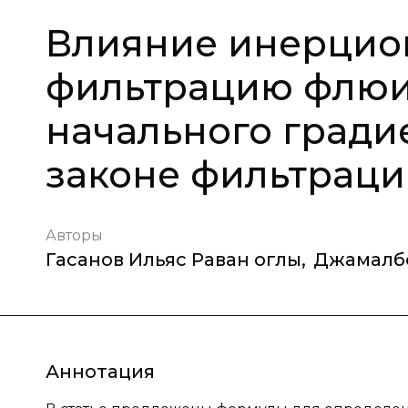
Влияние инерцио
фильтрацию флюи
начального гради
законе фильтрац
Авторы
Гасанов Ильяс Раван оглы
,
Джамалбе
Аннотация