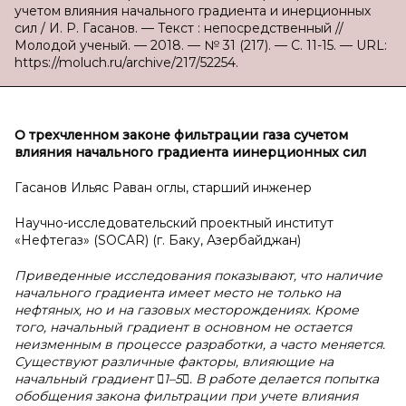
учетом влияния начального градиента и инерционных
сил / И. Р. Гасанов. — Текст : непосредственный //
Молодой ученый. — 2018. — № 31 (217). — С. 11-15. — URL:
https://moluch.ru/archive/217/52254.
О трехчленном законе фильтрации газа с
учетом
влияния начального градиента и
инерционных сил
Гасанов Ильяс Раван оглы, старший инженер
Научно-исследовательский проектный институт
«Нефтегаз» (SOCAR) (г. Баку, Азербайджан)
Приведенные исследования показывают, что наличие
начального градиента имеет место не только на
нефтяных, но и на газовых месторождениях. Кроме
того, начальный градиент в основном не остается
неизменным в процессе разработки, а часто меняется.
Существуют различные факторы, влияющие на
начальный градиент 1–5. В работе делается попытка
обобщения закона фильтрации при учете влияния