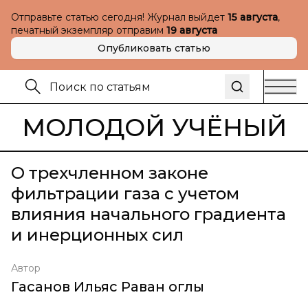
Отправьте статью сегодня! Журнал выйдет
15 августа
,
печатный экземпляр отправим
19 августа
Опубликовать статью
МОЛОДОЙ УЧЁНЫЙ
О трехчленном законе
фильтрации газа с учетом
влияния начального градиента
и инерционных сил
Автор
Гасанов Ильяс Раван оглы