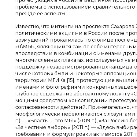
протестующих в России в медийной пространс
проблемы с использованием сравнительного 
прежде её аспекты
Известно, что митинги на проспекте Сахарова 
политическими акциями в России после проте
возмущений прокатилась по столице после «де
«Я\МЫ», являющийся сам по себе интересны
впоследствии в комбинации с именами други
многочисленных плакатах, используемых на ми
поддержку незарегистрированных кандидатов
числе которых были и некоторые оппозицион
территории МГИКа [15], протестующие вышли н
именами и фотографиями конкретных задерж
глубокое содержание абстрактному лозунгу 
мощным средством консолидации протестующи
согласованности действий. Примечательно, ч
морфологически перекликаются с лозунгами пр
г.) — «Власть — это МЫ» (2019 г.), «За Россию бе
«За честные выборы» (2011 г.) — «Здесь выбира
требования и формулировки активистов 2011 г., 