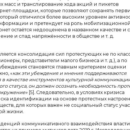
 масс и транслирование хода акций и пикетов
рнет-площадки, которые позволяют сохранять перв
 который отличился более высоким уровнем активно
 информации и претендует на роль мобилизационно
рнет остаётся недооценена в названном качестве и 
ение и спад напряжённости в обществе и т. д.
ляется консолидация сил протестующих не по клас
онеры, представители малого бизнеса и т. д.), а по
е убеждения становятся главным критерием оценки
но, «
как эти убеждения и мнения поддерживаются
 в качестве инструментов культурной коммуникации
ого статуса, он должен осознать необходимость проте
окружение»
[5]
.
Следовательно, в условиях кризиса
ска идентификации на основе протестных настроен
еств, для которых важен не социальный статус учас
ной жизни.
нденций коммуникативного взаимодействия власти