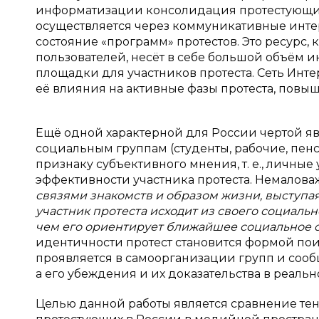
информатизации консолидация протестующих
осуществляется через коммуникативные инте
состояние «программ» протестов. Это ресурс,
пользователей, несёт в себе большой объём
площадки для участников протеста. Сеть Инте
её влияния на активные фазы протеста, повыш
Ещё одной характерной для России чертой яв
социальным группам (студенты, рабочие, пенси
признаку субъективного мнения, т. е., личны
эффективности участника протеста. Немаловаж
связями знакомств и образом жизни, выступая
участник протеста исходит из своего социальн
чем его ориентирует ближайшее социальное 
идентичности протест становится формой пои
проявляется в самоорганизации групп и сообщ
а его убеждения и их доказательства в реаль
Целью данной работы является сравнение те