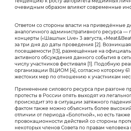
тенденцию к росту авторитета медийных лично
очевидным образом влияют современные ин
Ответом со стороны власти на приведённые 
аналогичного административного ресурса —
концерты («Шашлык Live» 3 августа, «Meat&Bea
за три дня до даты проведения [2]. Возникш
посещаемости [13], размещённые на официаль
активного обсуждения данного события в сет
числу участников фестиваля [1]. Подобную р
организации ВЦИОМ [4], согласно которому 6
жестоких мер по отношению к участникам не
Применение силового ресурса при разгоне пр
протесты в России опять выходят из легальног
происходит это в ситуации затяжного падени
фактом также можно объяснить более высоки
отличии от периода «Болотной», но есть такж
провокационности действий со стороны проте
некоторых членов Совета по правам человека 