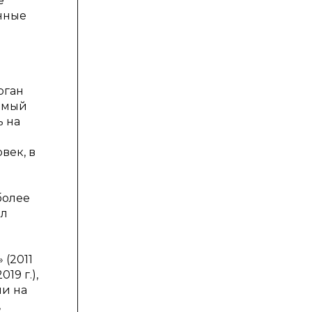
е
нные
оган
емый
ь на
век, в
более
ал
 (2011
19 г.),
ии на
,