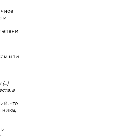
ичное
сти
й
степени
сам или
 (…)
ста, в
ий, что
тника,
 и