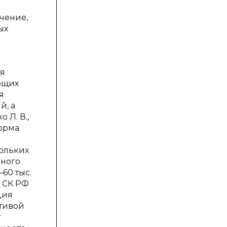
ачение,
ых
ая
ющих
я
й, а
 Л. В.,
форма
кольких
нного
60 тыс.
я СК РФ
ция
тивой
т