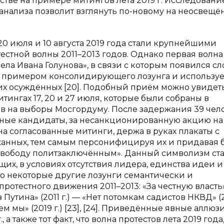
тве на примере митингов лета 2019 г. Исследовани
анализа позволит взглянуть по-новому на неосвещё
20 июля и 10 августа 2019 года стали крупнейшими
стной волны 2011–2013 годов. Однако первая волна
ла Ивана Голунова», в связи с которым появился сл
м примером консолидирующего лозунга и использу
х осуждённых [20]. Подобный приём можно увидет
тингах 17, 20 и 27 июля, которые были собраны в
 на выборы Мосгордуму. После задержания 39 чело
ные кандидаты, за несанкционированную акцию на
а согласованные митинги, держа в руках плакаты с
анных, тем самым персонифицируя их и придавая 
«Свободу политзаключённым». Данный символизм ст
х, в условиях отсутствия лидера, единства идеи и
то некоторые другие лозунги семантически и
отестного движения 2011–2013: «За честную власть»
з Путина» (2011 г.) — «Нет потомкам садистов НКВД» (20
ем мы» (2019 г.) [23], [24]. Приведённые явные аллюз
а также тот факт, что волна протестов лета 2019 года