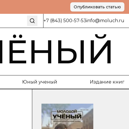
Опубликовать статью
+7 (843) 500-57-53
info@moluch.ru
ЧЁНЫЙ
Юный ученый
Издание книг