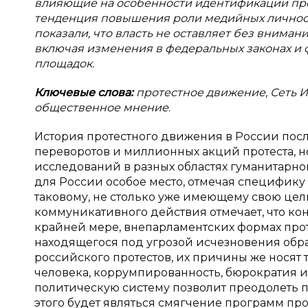
влияющие на особенности идентификации прот
тенденция повышения роли медийных личност
показали, что власть не оставляет без внима
включая изменения в федеральных законах 
площадок.
Ключевые слова:
протестное движение, Сеть И
общественное мнение
.
История протестного движения в России после
переворотов и миллионных акций протеста, но,
исследований в разных областях гуманитарно
для России особое место, отмечая специфику 
таковому, не столько уже имеющему свою цель,
коммуникативного действия отмечает, что ко
крайней мере, внепарламентских формах прот
находящегося под угрозой исчезновения обра
российского протестов, их причины же носят
человека, коррумпированность, бюрократия и 
политическую систему позволит преодолеть 
этого будет являться смягчение программ проте