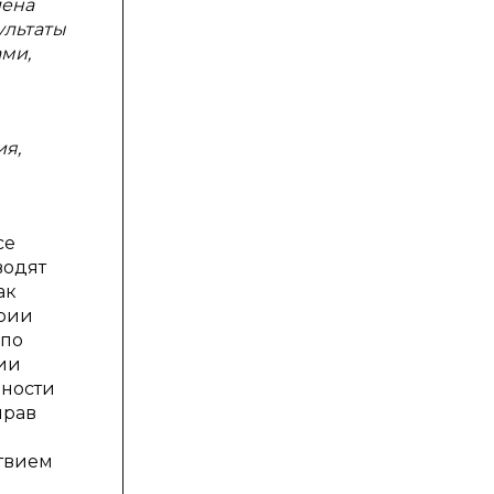
лена
ультаты
ами,
ия,
се
водят
ак
ории
 по
нии
нности
прав
твием