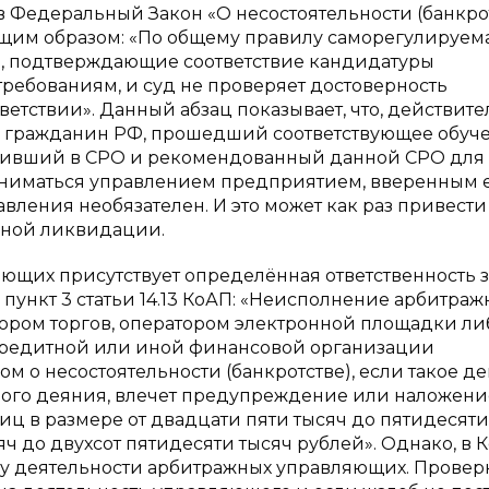
в Федеральный Закон «О несостоятельности (банкро
ющим образом: «По общему правилу саморегулируем
ы, подтверждающие соответствие кандидатуры
ребованиям, и суд не проверяет достоверность
тствии». Данный абзац показывает, что, действите
 гражданин РФ, прошедший соответствующее обуче
упивший в СРО и рекомендованный данной СРО для
аниматься управлением предприятием, вверенным е
вления необязателен. И это может как раз привести
ьной ликвидации.
ющих присутствует определённая ответственность з
пункт 3 статьи 14.13 КоАП: «Неисполнение арбитра
ором торгов, оператором электронной площадки ли
редитной или иной финансовой организации
м о несостоятельности (банкротстве), если такое д
емого деяния, влечет предупреждение или наложени
ц в размере от двадцати пяти тысяч до пятидесяти
яч до двухсот пятидесяти тысяч рублей». Однако, в 
рку деятельности арбитражных управляющих. Провер