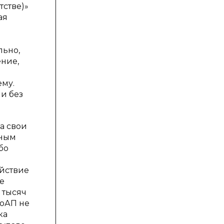
тстве)»
ая
льно,
ние,
му.
 и без
а свои
жным
бо
ействие
е
 тысяч
КоАП не
ка