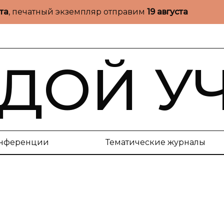
ста
, печатный экземпляр отправим
19 августа
ДОЙ У
нференции
Тематические журналы