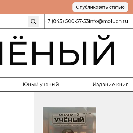
Опубликовать статью
+7 (843) 500-57-53
info@moluch.ru
ЧЁНЫЙ
Юный ученый
Издание книг