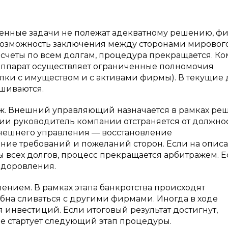
ленные задачи не полежат адекватному решению, ф
 возможность заключения между сторонами мировог
счеты по всем долгам, процедура прекращается. К
аппарат осуществляет ограниченные полномочия
лки с имуществом и с активами фирмы). В текущие 
шиваются.
ж. Внешний управляющий назначается в рамках ре
дии руководитель компании отстраняется от должнос
внешнего управления — восстановление
ние требований и пожеланий сторон. Если на опис
ы всех долгов, процесс прекращается арбитражем. 
здоровления.
нием. В рамках этапа банкротства происходят
бна сливаться с другими фирмами. Иногда в ходе
инвестиций. Если итоговый результат достигнут,
ае стартует следующий этап процедуры.