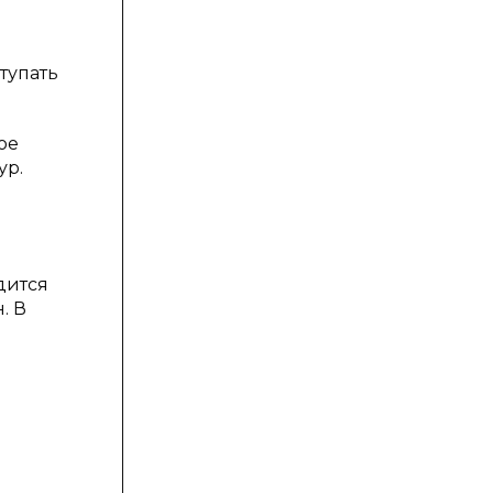
тупать
ое
ур.
дится
. В