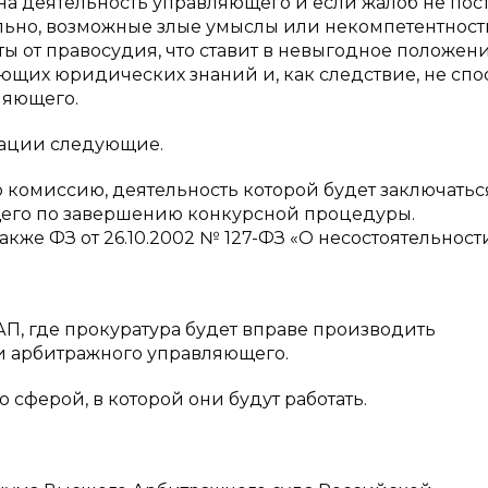
на деятельность управляющего и если жалоб не пост
ельно, возможные злые умыслы или некомпетентност
 от правосудия, что ставит в невыгодное положен
щих юридических знаний и, как следствие, не спо
ляющего.
уации следующие.
 комиссию, деятельность которой будет заключатьс
его по завершению конкурсной процедуры.
акже ФЗ от 26.10.2002 № 127-ФЗ «О несостоятельност
оАП, где прокуратура будет вправе производить
и арбитражного управляющего.
 сферой, в которой они будут работать.