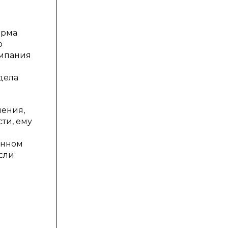
ирма
о
омпания
дела
шения,
ти, ему
анном
Если