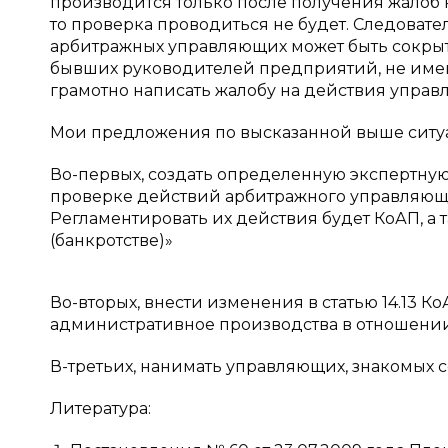
производится только после получения жалоб 
то проверка проводиться не будет. Следоват
арбитражных управляющих может быть сокрыты
бывших руководителей предприятий, не имею
грамотно написать жалобу на действия управ
Мои предложения по высказанной выше сит
Во-первых, создать определенную экспертную
проверке действий арбитражного управляющ
Регламентировать их действия будет КоАП, а т
(банкротстве)»
Во-вторых, внести изменения в статью 14.13 К
административное производства в отношени
В-третьих, нанимать управляющих, знакомых со
Литература: