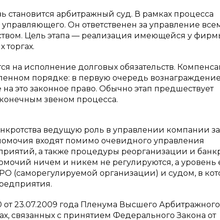
 становится арбитражный суд. В рамках процесса
 управляющего. Он ответственен за управление все
ством. Цель этапа — реализация имеющейся у фирм
 торгах.
ся на исполнение долговых обязательств. Компенс
ленном порядке: в первую очередь вознаграждени
а это законное право. Обычно этап предшествует
конечным звеном процесса.
банкротства ведущую роль в управлении компании з
номочия входят помимо очевидного управления
риятий, а также процедуры реорганизации и банкр
омочий ничем и никем не регулируются, а уровень 
О (саморегулируемой организации) и судом, в ко
предприятия.
0 от 23.07.2009 года Пленума Высшего Арбитражного
х, связанных с принятием Федерального Закона от