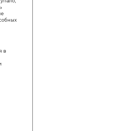
упало,
ь
ие
собных
я в
и