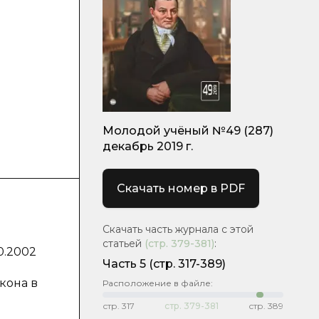
Молодой учёный №49 (287)
декабрь 2019 г.
Скачать номер в PDF
Скачать часть журнала с этой
статьей
(стр.
379-381
)
:
0.2002
Часть 5
(стр. 317-389)
кона в
Расположение в файле:
стр.
317
стр.
379-381
стр.
389