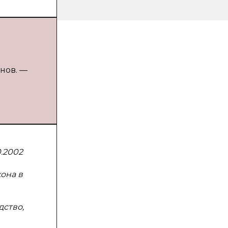
нов. —
.2002
она в
ство,