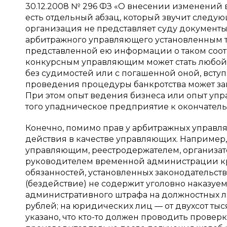
30.12.2008 № 296 ФЗ «О внесении изменений 
есть отдельный абзац, который звучит следу
организация не представляет суду документ
арбитражного управляющего установленным т
представленной ею информации о таком соотве
конкурсным управляющим может стать любой
без судимостей или с погашенной оной, вст
проведения процедуры банкротства может з
При этом опыт ведения бизнеса или опыт упра
того упадническое предприятие к окончател
Конечно, помимо прав у арбитражных управля
действия в качестве управляющих. Например, 
управляющим, реестродержателем, организат
руководителем временной администрации к
обязанностей, установленных законодательство
(бездействие) не содержит уголовно наказу
административного штрафа на должностных ли
рублей; на юридических лиц — от двухсот тыс
указано, что кто-то должен проводить прове