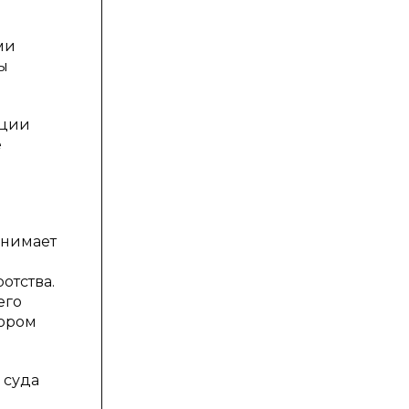
ми
ы
ации
е
анимает
отства.
его
тором
 суда