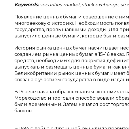
Keywords:
securities market, stock exchange, stoc
Появление ценных бумаг и совершение с ним
многовековую историю. Необходимость появл
государства, превышавшими доходы. Для пр
выпустило ценные бумаги, которые были разм
История рынка ценных бумаг насчитывает неск
созданием рынка ценных бумаг в 15–16 веках
средств, необходимых для покрытия дефицит
выпускать и размещать ценные бумаги как вну
Великобритании рынок ценных бумаг имеет 
связана с участием государства в виде издан
В 15 веке начала образовываться экономичес
Мореходство и торговля способствовали обра
были временными. Затем начался рост торгов
банков.
В 1694 г. война с Францией вынудила правите