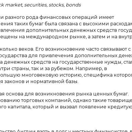
k market, securities, stocks, bonds
и разного рода финансовых операций имеет
ения таких бумаг была связана с высокими расхода
ивлечения дополнительных денежных средств госуд
ещены на международном рынке, а затем и на внут
олько веков. Его возникновение часто связывают с
. Государства для привлечения дополнительных ден
а денежных средств на государственные нужды, ста
три страны, так и за рубежом. Например, в
большую многовековую историю, специфика которо
ия законов и нормативной базы.
кая основа для возникновения рынка ценных бумаг.
зованию торговых компаний, однако такие товарище
ого капитала, который и вызвал появление кредиту
льство Англии взять в долг у местных финансистов, 