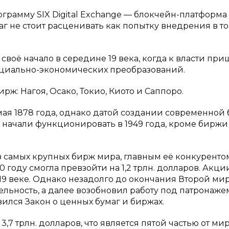
рограмму SIX Digital Exchange — блокчейн-платформа
аг не стоит расценивать как попытку внедрения в т
своё начало в середине 19 века, когда к власти при
оциально-экономических преобразований.
ж: Нагоя, Осако, Токио, Киото и Саппоро.
мая 1878 года, однако датой создании современной
е начали функционировать в 1949 года, кроме биржи
з самых крупных бирж мира, главным её конкуренто
 году смогла превзойти на 1,2 трлн. долларов. Акци
19 веке. Однако незадолго до окончания Второй ми
льность, а далее возобновил работу под патронаже
вился Закон о ценных бумаг и биржах.
7 трлн. долларов, что является пятой частью от ми