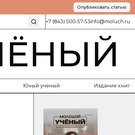
Опубликовать статью
+7 (843) 500-57-53
info@moluch.ru
ЧЁНЫЙ
Юный ученый
Издание книг