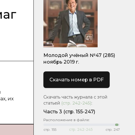
маг
Молодой учёный №47 (285)
ноябрь 2019 г.
Скачать номер в PDF
я
Скачать часть журнала с этой
х, их
статьей
(стр.
242-245
)
:
Часть 3
(стр. 155-247)
Расположение в файле:
стр.
155
стр.
242-245
стр.
247