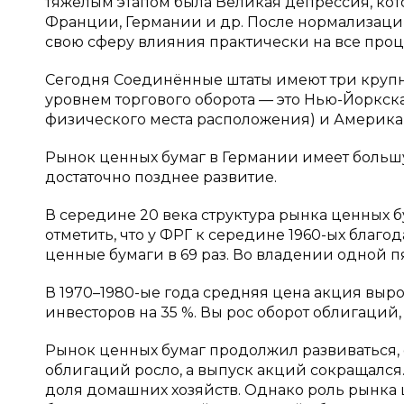
тяжёлым этапом была Великая депрессия, кото
Франции, Германии и др. После нормализац
свою сферу влияния практически на все про
Сегодня Соединённые штаты имеют три круп
уровнем торгового оборота — это Нью-Йоркска
физического места расположения) и Американс
Рынок ценных бумаг в Германии имеет больш
достаточно позднее развитие.
В середине 20 века структура рынка ценных б
отметить, что у ФРГ к середине 1960-ых благ
ценные бумаги в 69 раз. Во владении одной п
В 1970–1980-ые года средняя цена акция выро
инвесторов на 35 %. Вы рос оборот облигаций,
Рынок ценных бумаг продолжил развиваться, 
облигаций росло, а выпуск акций сокращался.
доля домашних хозяйств. Однако роль рынка 