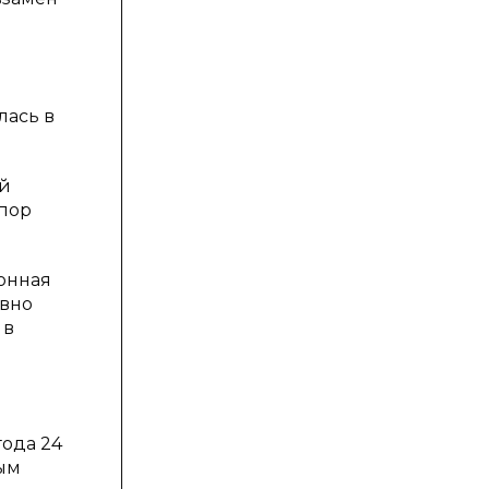
лась в
ой
 пор
ронная
ивно
 в
года 24
мым