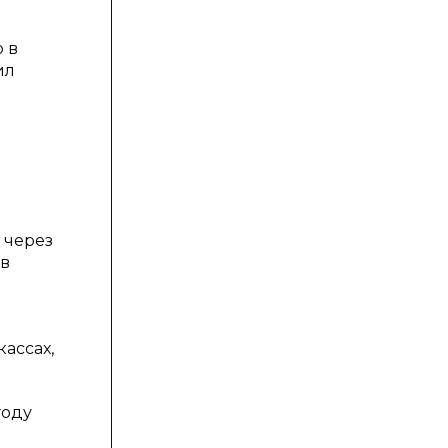
 в
ил
 через
 в
ассах,
году