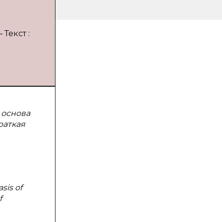
Текст :
 основа
раткая
sis of
f