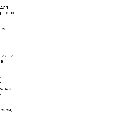
 для
орговлю
шёл
 биржи
 в
м
и
ровой
м
ровой,