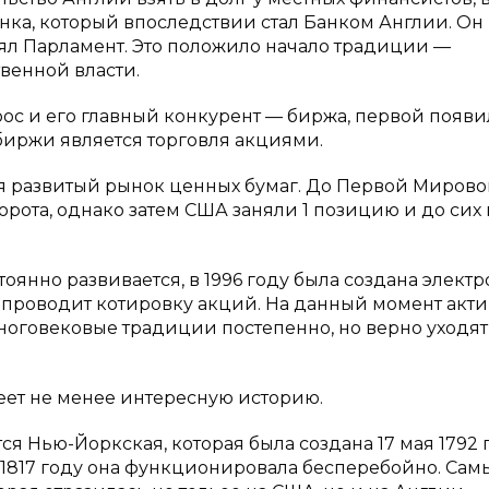
нка, который впоследствии стал Банком Англии. Он
ял Парламент. Это положило начало традиции —
венной власти.
ос и его главный конкурент — биржа, первой появи
биржи является торговля акциями.
ся развитый рынок ценных бумаг. До Первой Миров
рота, однако затем США заняли 1 позицию и до сих
оянно развивается, в 1996 году была создана элект
я проводит котировку акций. На данный момент акт
оговековые традиции постепенно, но верно уходят
ет не менее интересную историю.
 Нью-Йоркская, которая была создана 17 мая 1792 
к 1817 году она функционировала бесперебойно. Са