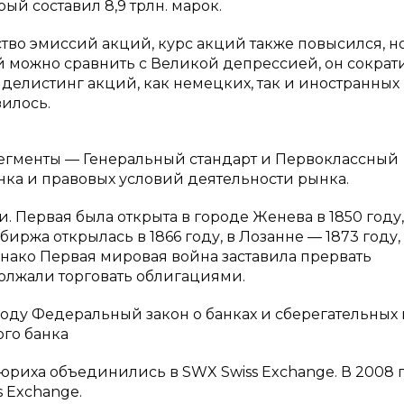
ый составил 8,9 трлн. марок.
тво эмиссий акций, курс акций также повысился, но
 можно сравнить с Великой депрессией, он сократ
делистинг акций, как немецких, так и иностранных
илось.
егменты — Генеральный стандарт и Первоклассный
нка и правовых условий деятельности рынка.
Первая была открыта в городе Женева в 1850 году,
биржа открылась в 1866 году, в Лозанне — 1873 году,
днако Первая мировая война заставила прервать
олжали торговать облигациями.
оду Федеральный закон о банках и сберегательных к
го банка
Цюриха объединились в SWX Swiss Exchange. В 2008 
s Exchange.