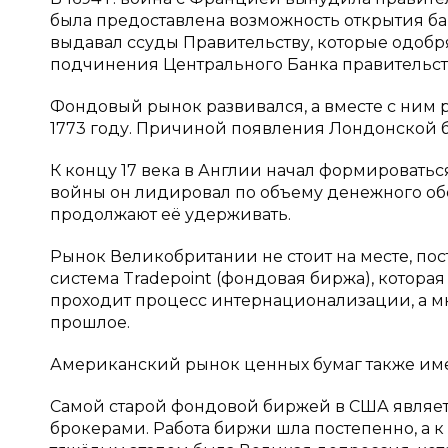
была предоставлена возможность открытия ба
выдавал ссуды Правительству, которые одобр
подчинения Центрального Банка правительст
Фондовый рынок развивался, а вместе с ним р
1773 году. Причиной появления Лондонской 
К концу 17 века в Англии начал формировать
войны он лидировал по объему денежного обо
продолжают её удерживать.
Рынок Великобритании не стоит на месте, пост
система Tradepoint (фондовая биржа), котора
проходит процесс интернационализации, а мн
прошлое.
Американский рынок ценных бумаг также име
Самой старой фондовой биржей в США является
брокерами. Работа биржи шла постепенно, а 