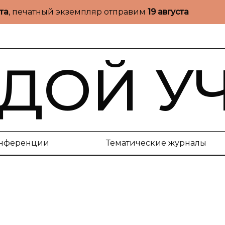
ста
, печатный экземпляр отправим
19 августа
ДОЙ У
нференции
Тематические журналы