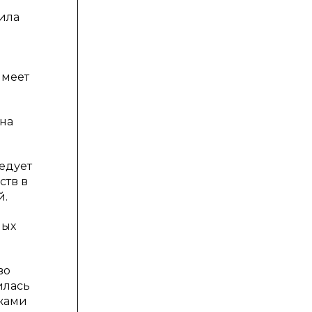
ила
имеет
на
ледует
ств в
й.
ных
во
илась
ржами