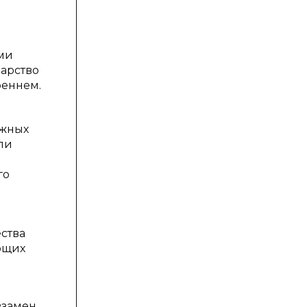
ми
арство
реннем.
ежных
ли
го
ства
ющих
взамен