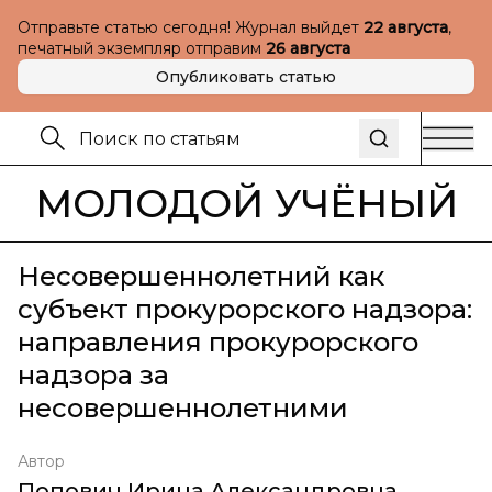
Отправьте статью сегодня! Журнал выйдет
22 августа
,
печатный экземпляр отправим
26 августа
Опубликовать статью
МОЛОДОЙ УЧЁНЫЙ
Несовершеннолетний как
субъект прокурорского надзора:
направления прокурорского
надзора за
несовершеннолетними
Автор
Попович Ирина Александровна