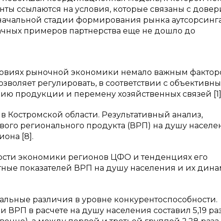
енты ссылаются на условия, которые связаны с довер
оначальной стадии формирования рынка аутсорсинга
дачных примеров партнерства еще не дошло до
ловиях рыночной экономики немало важным факто
озволяет регулировать, в соответствии с объективн
ию продукции и перемену хозяйственных связей [1]
в Костромской области. Результативный анализ,
вого регионального продукта (ВРП) на душу населе
она [8].
ости экономики регионов ЦФО и тенденциях его
ные показателей ВРП на душу населения и их дина
льные различия в уровне конкурентоспособности.
РП в расчете на душу населения составил 5,19 раз