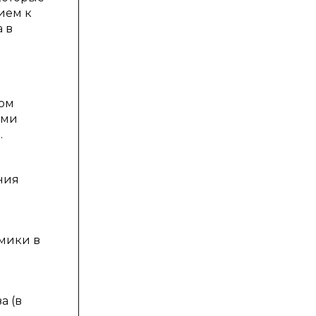
ием к
 в
ром
ыми
.
ния
мики в
а (в