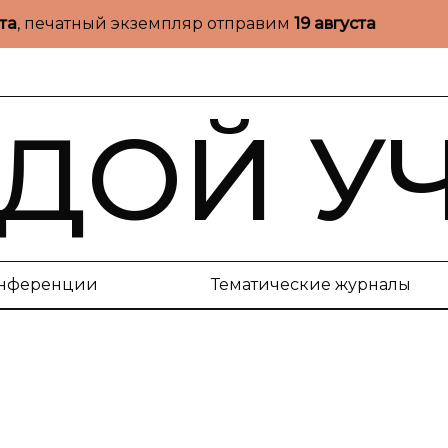
ста
, печатный экземпляр отправим
19 августа
ДОЙ У
нференции
Тематические журналы