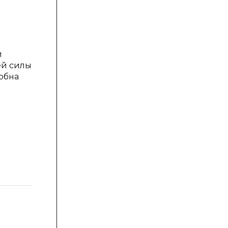
и
ей силы
обна