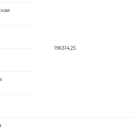
ская
196314,25
я
я