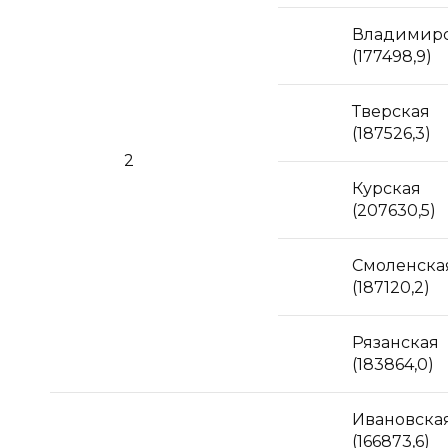
Владимир
(177498,9)
Тверская
(187526,3)
2
Курская
(207630,5)
Смоленска
(187120,2)
Рязанская
(183864,0)
Ивановска
(166873,6)