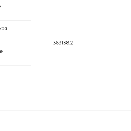
я
кая
363138,2
ая