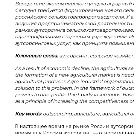
Вследствие экономического упадка аграрный 
Сегодня требуется формирование нового сел
российского сельхозтоваропроизводителя. У
ведения предпринимательской деятельности. 
рамках аутсорсинга сельскохозтоваропроизво
однопрофильным сторонним учреждениям. Исх
аутсорсинговых услуг, как принципа повышен
Ключевые слова:
аутсорсинг, сельское хозяйс
As a result of economic decline, the agricultural 
the formation of a new agricultural market is nee
agricultural producer. Agro-industrial organizati
solution to this problem. In the framework of out
powers to one-profile third-party institutions. Bas
as a principle of increasing the competitiveness of
Key words:
outsourcing, agriculture, agricultural o
В настоящее время на рынке России аутсорсин
время для России аутсорсинг — относительн