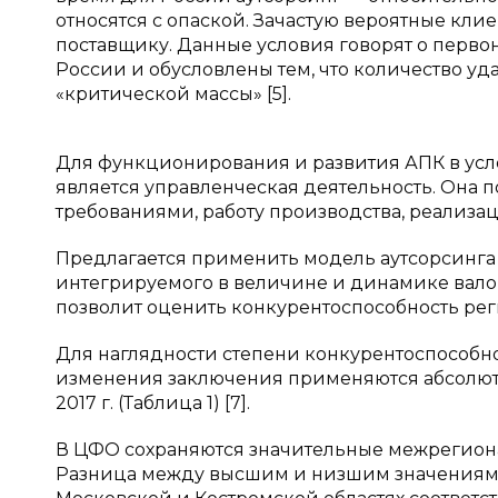
относятся с опаской. Зачастую вероятные кли
поставщику. Данные условия говорят о перв
России и обусловлены тем, что количество у
«критической массы» [5].
Для функционирования и развития АПК в ус
является управленческая деятельность. Она п
требованиями, работу производства, реализац
Предлагается применить модель аутсорсинга 
интегрируемого в величине и динамике вало
позволит оценить конкурентоспособность реги
Для наглядности степени конкурентоспособн
изменения заключения применяются абсолют
2017 г. (Таблица 1) [7].
В ЦФО сохраняются значительные межрегиона
Разница между высшим и низшим значениями В