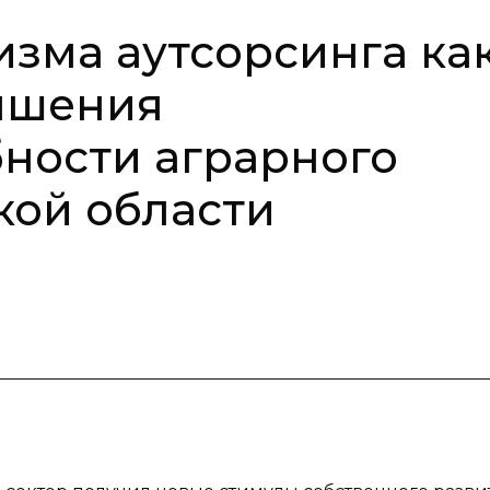
изма аутсорсинга ка
ышения
ности аграрного
кой области