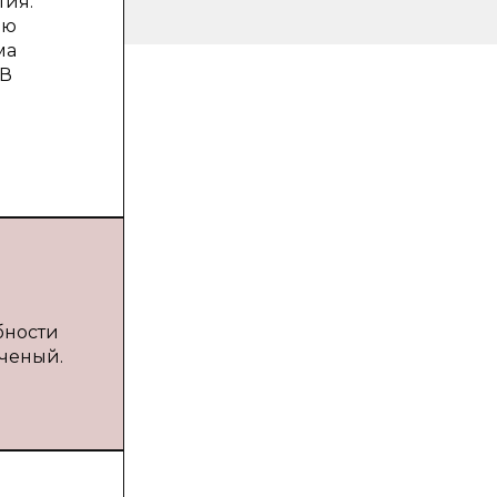
тия.
ию
ма
 В
бности
ученый.