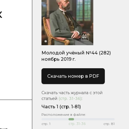
к
Молодой учёный №44 (282)
ноябрь 2019 г.
Скачать номер в PDF
Скачать часть журнала с этой
статьей
(стр.
31-36
)
:
Часть 1
(стр. 1-81)
Расположение в файле:
стр.
1
стр.
31-36
стр.
81