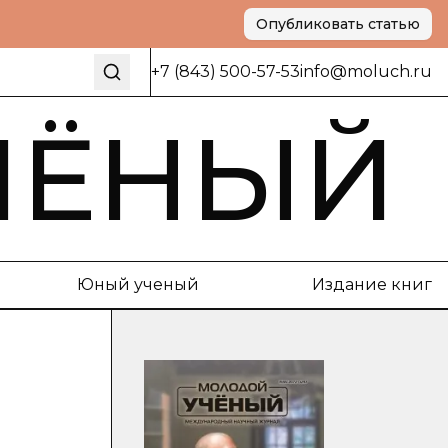
Опубликовать статью
+7 (843) 500-57-53
info@moluch.ru
ЧЁНЫЙ
Юный ученый
Издание книг