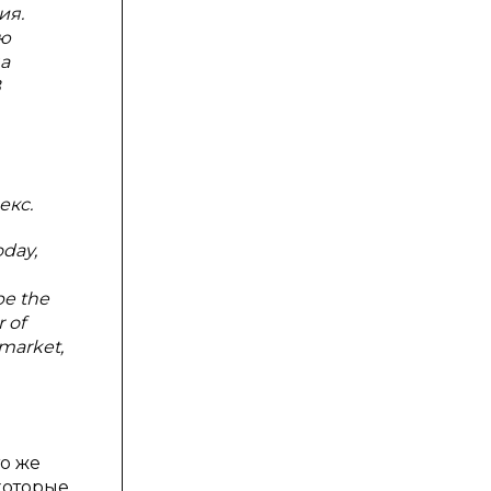
ия.
ию
а
В
екс.
oday,
be the
 of
 market,
то же
которые