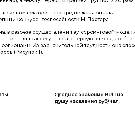
енно), а между первой и третьей группой 2,28 раза.
 аграрном секторе была предложена оценка
епции конкурентоспособности М. Портера.
а, в разрезе осуществления аутсорсинговой модел
региональных ресурсов, а в первую очередь рабоч
 регионами. Из-за значительной трудности она спос
ров (Рисунок 1).
ппы
Среднее значение ВРП на
душу населения руб/чел.