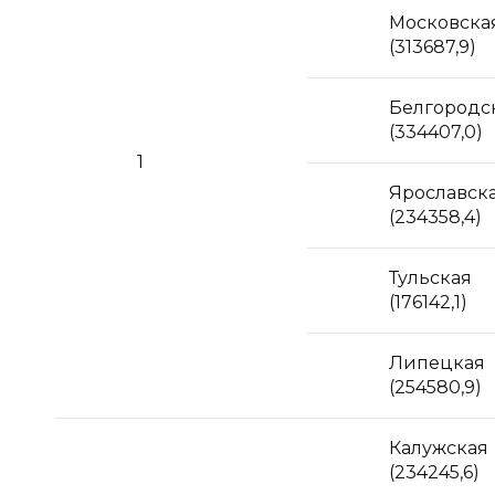
Московска
(313687,9)
Белгородс
(334407,0)
1
Ярославск
(234358,4)
Тульская
(176142,1)
Липецкая
(254580,9)
Калужская
(234245,6)