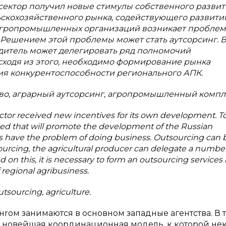
сектор получил новые стимулы собственного развит
ьскохозяйственного рынка, содействующего развит
 агропромышленных организаций возникает проблем
Решением этой проблемы может стать аутсорсинг. 
дитель может делегировать ряд полномочий
одя из этого, необходимо формирование рынка
ия конкурентоспособности регионального АПК.
тво, аграрный аутсорсинг, агропромышленный компл
sector received new incentives for its own development. T
ded that will promote the development of the Russian
ons have the problem of doing business. Outsourcing can 
sourcing, the agricultural producer can delegate a number
ed on this, it is necessary to form an outsourcing services
 regional agribusiness.
utsourcing, agriculture.
rом занимаются в основном западные агентства. В 
о новейшая координационная модель, к которой не