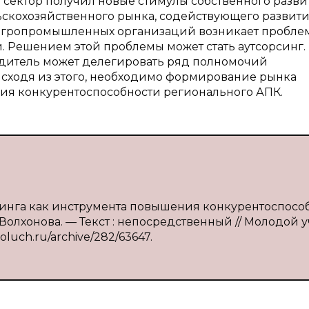
сектор получил новые стимулы собственного разви
ьскохозяйственного рынка, содействующего развит
 агропромышленных организаций возникает пробле
 Решением этой проблемы может стать аутсорсинг.
одитель может делегировать ряд полномочий
ходя из этого, необходимо формирование рынка
ния конкурентоспособности регионального АПК.
орсинга как инструмента повышения конкурентоспосо
. Волхонова. — Текст : непосредственный // Молодой 
moluch.ru/archive/282/63647.