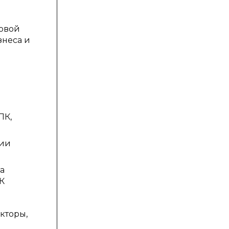
говой
знеса и
ПК,
тии
а
К
кторы,