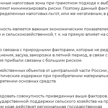
бенные налоговые зоны при грамотном подходе к вы
оляют минимизировать риски. Поэтому данный факт
еделенных налоговых льгот, или же негативным, в 
обность является важным экономическим показателе
 и сельскохозяйственной, т. к. на прямую влияет на
о связана с природными факторами, которые не ре
ния, засуха, заморозки в летний период, в связи с
ия прибыли связаны с большим риском.
зяйственных объектов от центральной части России,
истические издержки при приобретении материальн
бретении основных средств.
едовать совокупность приведенных выше факторов.
сударственной поддержки сельского хозяйства на 
м крае действует региональная государственная