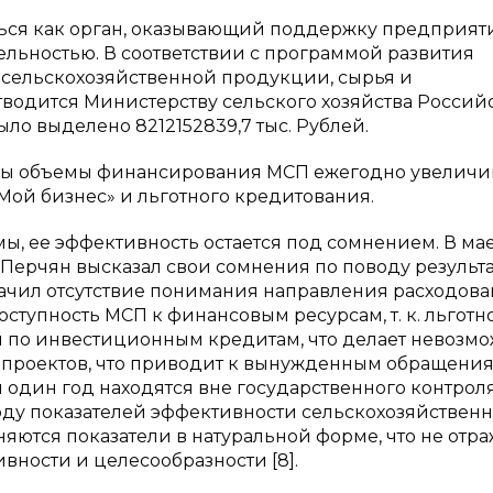
яться как орган, оказывающий поддержку предприя
льностью. В соответствии с программой развития
 сельскохозяйственной продукции, сырья и
отводится Министерству сельского хозяйства Россий
ло выделено 8212152839,7 тыс. Рублей.
мы объемы финансирования МСП ежегодно увеличи
Мой бизнес» и льготного кредитования.
ы, ее эффективность остается под сомнением. В мае
. Перчян высказал свои сомнения по поводу результ
ачил отсутствие понимания направления расходов
тупность МСП к финансовым ресурсам, т. к. льготн
 по инвестиционным кредитам, что делает невозм
проектов, что приводит к вынужденным обращения
дин год находятся вне государственного контроля. 
оду показателей эффективности сельскохозяйствен
ются показатели в натуральной форме, что не отра
вности и целесообразности [8].