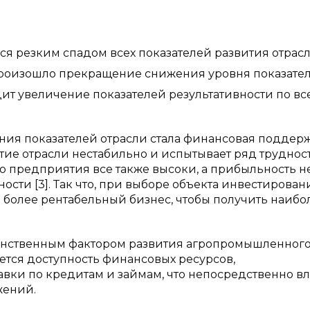
:
еся резким спадом всех показателей развития отрасл
е произошло прекращение снижения уровня показател
дит увеличение показателей результативности по вс
ения показателей отрасли стала финансовая поддер
тие отрасли нестабильно и испытывает ряд труднос
о предприятия все также высоки, а прибыльность н
ти [3]. Так что, при выборе объекта инвестирован
в более рентабельный бизнес, чтобы получить наиб
динственным фактором развития агропромышленног
тся доступность финансовых ресурсов,
ки по кредитам и займам, что непосредственно вл
жений.