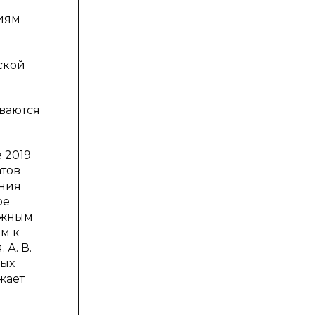
тиям
ской
ваются
 2019
атов
ания
ое
ожным
м к
А. В.
ных
жает