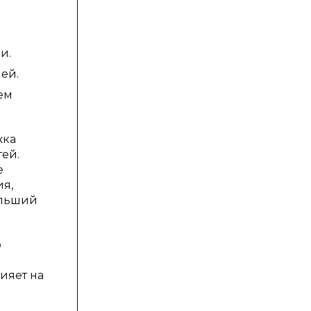
и.
ей.
ем
жка
тей.
е
ия,
ольший
о
ияет на