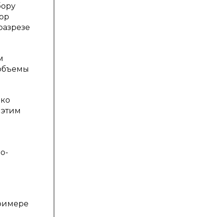
бору
ор
разрезе
м
 объемы
дко
 этим
о-
примере