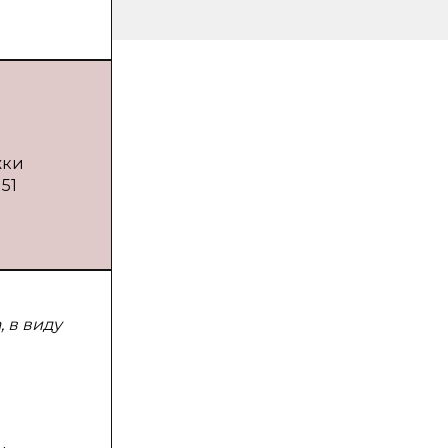
жки
51
 в виду