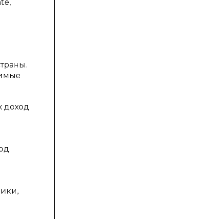
te,
траны.
димые
х доход
од
в
ики,