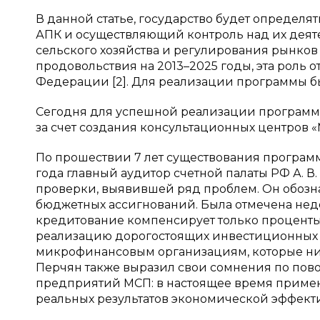
В данной статье, государство будет определ
АПК и осуществляющий контроль над их деяте
сельского хозяйства и регулирования рынков
продовольствия на 2013–2025 годы, эта роль 
Федерации [2]. Для реализации программы бы
Сегодня для успешной реализации програм
за счет создания консультационных центров «
По прошествии 7 лет существования программ
года главный аудитор счетной палаты РФ А. В
проверки, выявившей ряд проблем. Он обозн
бюджетных ассигнований. Была отмечена недос
кредитование компенсирует только проценты
реализацию дорогостоящих инвестиционных 
микрофинансовым организациям, которые ни о
Перчян также выразил свои сомнения по пов
предприятий МСП: в настоящее время применя
реальных результатов экономической эффекти