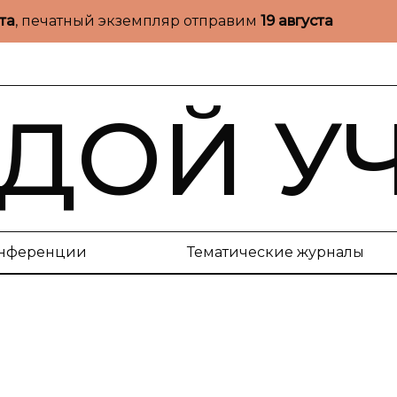
ста
, печатный экземпляр отправим
19 августа
ДОЙ У
нференции
Тематические журналы