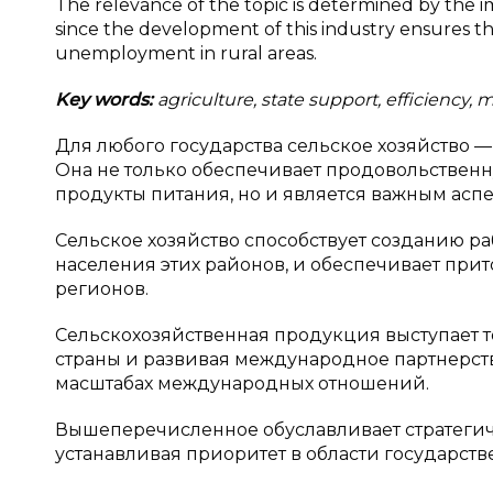
The relevance of the topic is determined by the i
since the development of this industry ensures th
unemployment in rural areas.
Key words:
agriculture, state support, efficiency,
Для любого государства сельское хозяйство —
Она не только обеспечивает продовольствен
продукты питания, но и является важным асп
Сельское хозяйство способствует созданию ра
населения этих районов, и обеспечивает при
регионов.
Сельскохозяйственная продукция выступает 
страны и развивая международное партнерство
масштабах международных отношений.
Вышеперечисленное обуславливает стратегич
устанавливая приоритет в области государст