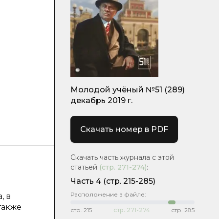
Молодой учёный №51 (289)
декабрь 2019 г.
Скачать номер в PDF
Скачать часть журнала с этой
статьей
(стр.
271-274
)
:
Часть 4
(стр. 215-285)
Расположение в файле:
, в
также
стр.
215
стр.
271-274
стр.
285