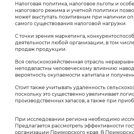
Налоговая политика, налоговое льготы и осо
налогового режима и учетной политики позв
может выступать позитивным при наличии опр
самого существования налоговой нагрузки.
С точки зрения маркетинга, конкурентоспос
деятельности любой организации, в том числе
продаж продукции.
Вся сельскохозяйственная отрасль неразрывн
неподвластны человеческому влиянию: наводне
вероятность окупаемости капитала и получен
Стоит также учитывать удаленность сельскохо
поскольку это существенно увеличивает лог
производственных запасов, а также при прио
При исследовании региона необходимо иссл
Предлагается рассмотреть эффективности го
организации Приморского края. В Приморско