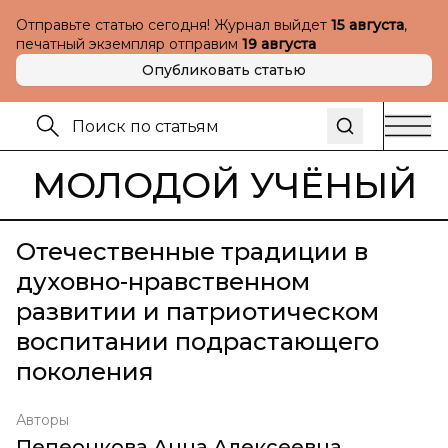
Отправьте статью сегодня! Журнал выйдет
15 августа
,
печатный экземпляр отправим
19 августа
Опубликовать статью
МОЛОДОЙ УЧЁНЫЙ
Отечественные традиции в
духовно-нравственном
развитии и патриотическом
воспитании подрастающего
поколения
Авторы
Пепеонкова Анна Алексеевна
,