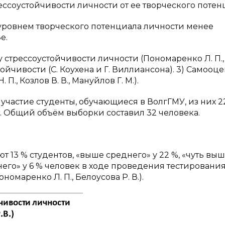
ссоустойчивости личности от ее творческого потен
уровнем творческого потенциала личности менее
е.
у стрессоустойчивости личности (Пономаренко Л. П.,
стойчивости (С. Коухена и Г. Виллиансона). 3) Самооц
., Козлов В. В., Мануйлов Г. М.).
частие студенты, обучающиеся в ВолгГМУ, из них 2
ет. Общий объём выборки составил 32 человека.
 13 % студентов, «выше среднего» у 22 %, «чуть вы
него» у 6 % человек в ходе проведения тестирования
омаренко Л. П., Белоусова Р. В.).