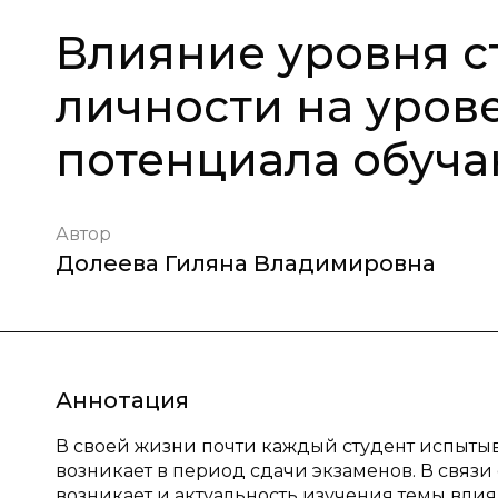
Влияние уровня с
личности на уров
потенциала обуча
Автор
Долеева Гиляна Владимировна
Аннотация
В своей жизни почти каждый студент испытывал
возникает в период сдачи экзаменов. В связ
возникает и актуальность изучения темы вли