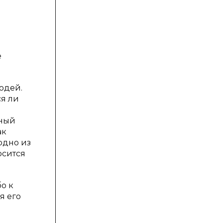
е
людей.
ся ли
мный
ак
одно из
осится
о к
я его