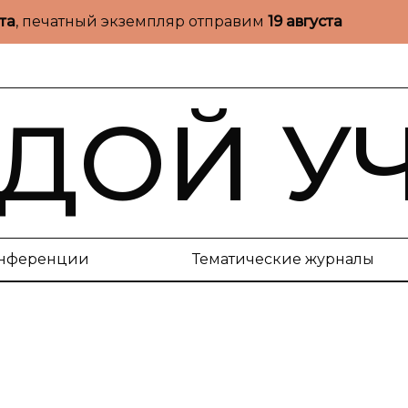
ста
, печатный экземпляр отправим
19 августа
ДОЙ У
нференции
Тематические журналы