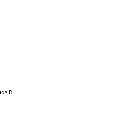
)
ов В.
.