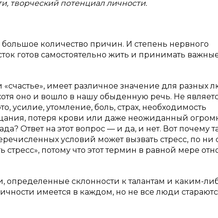
и, творческий потенциал личности.
ь большое количество причин. И степень нервного
сток готов самостоятельно жить и принимать важны
» и «счастье», имеет различное значение для разных 
хотя оно и вошло в нашу обыденную речь. Не являет
о, усилие, утомление, боль, страх, необходимость
ицания, потеря крови или даже неожиданный огро
а? Ответ на этот вопрос — и да, и нет. Вот почему т
еречисленных условий может вызвать стресс, по ни 
ть стресс», потому что этот термин в равной мере отн
и, определенные склонности к талантам и каким-либ
чности имеется в каждом, но не все люди стараютс