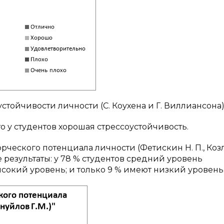
устойчивости личности (С. Коухена и Г. Виллиансона
о у студентов хорошая стрессоустойчивость.
ческого потенциала личности (Фетискин Н. П., Козл
 результаты: у 78 % студентов средний уровень
ысокий уровень; и только 9 % имеют низкий уровень