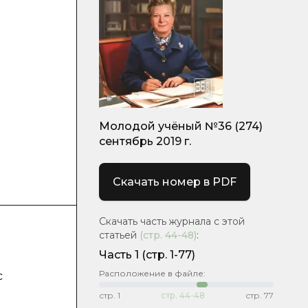
Молодой учёный №36 (274)
сентябрь 2019 г.
Скачать номер в PDF
Скачать часть журнала с этой
статьей
(стр.
44-48
)
:
Часть 1
(стр. 1-77)
Расположение в файле:
с
стр.
1
стр.
44-48
стр.
77