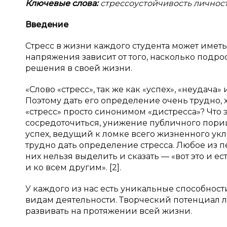
Ключевые слова:
стрессоустойчивость личност
Введение
Стресс в жизни каждого студента может имет
напряжения зависит от того, насколько подро
решения в своей жизни.
«Слово «стресс», так же как «успех», «неудача
Поэтому дать его определение очень трудно, 
«стресс» просто синонимом «дистресса»? Что эт
сосредоточиться, унижение публичного пор
успех, ведущий к ломке всего жизненного уклад
трудно дать определение стресса. Любое из п
них нельзя выделить и сказать — «вот это и ес
и ко всем другим». [2].
У каждого из нас есть уникальные способност
видам деятельности. Творческий потенциал ли
развивать на протяжении всей жизни.