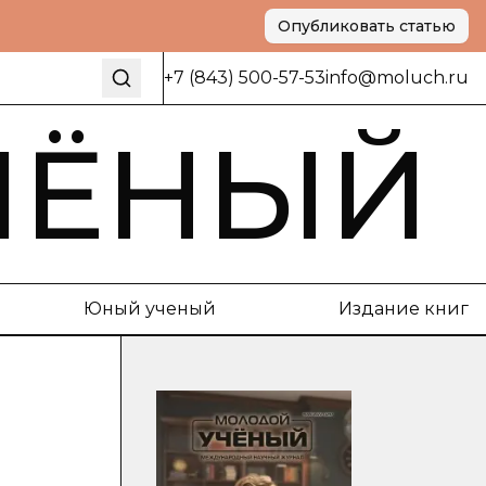
Опубликовать статью
+7 (843) 500-57-53
info@moluch.ru
ЧЁНЫЙ
Юный ученый
Издание книг