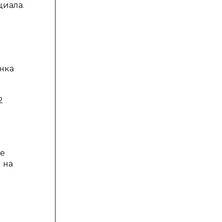
циала.
енка
2
ше
 на