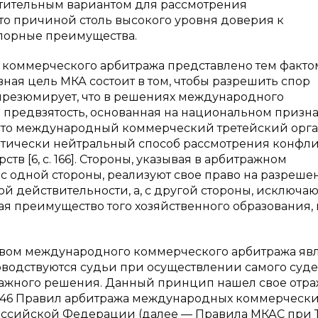
тительным вариантом для рассмотрения
что причиной столь высокого уровня доверия к
спорные преимущества.
коммерческого арбитража представлено тем фактом
вная цель МКА состоит в том, чтобы разрешить спор
о презюмирует, что в решениях международного
 предвзятость, основанная на национальном призна
 что международный коммерческий третейский орг
итически нейтральный способ рассмотрения конфл
в [6, c. 166]. Стороны, указывая в арбитражном
с одной стороны, реализуют свое право на разреше
й действительности, а, с другой стороны, исключаю
 преимущество того хозяйственного образования, 
твом международного коммерческого арбитража яв
водствуются судьи при осуществлении самого суд
тражного решения. Данный принцип нашел свое отр
те 46 Правил арбитража международных коммерческ
оссийской Федерации (далее — Правила МКАС при