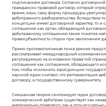
подписанием договора. Согласно договорно
гражданско-правовой договор, который опред
время, язык, саму форму процедуры урегули
арбитражного разбирательства. Вследствие то
концепции имеет договорной характер, то и 
соглашение как орган, обладающий договорн
арбитражному соглашению такие понятия мате
правосубъектность сторон при заключении да
Прямо противоположная точка зрения предст
рассматривает международный коммерческий
регулируемую на основании права той страны, 
соглашения как соглашения, обладающего ис
том, чтобы исключить юрисдикцию государст
научной идеи считают, что регламентация ар
договору, а государственному суверенитету.
Смешанная теория синтезирует идеи догово
коммерческий арбитраж существует как незав
материально-правового, так и процессуально-п