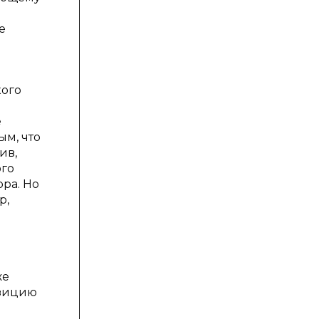
е
кого
е
ым, что
ив,
ого
ра. Но
р,
же
озицию