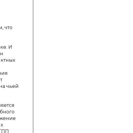
, что
ке. И
ан
иктных
ния
т
на чьей
ляется
ебного
ажение
их
 ТПП