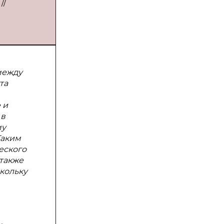
//
между
та
 и
 в
му
Таким
еского
 также
кольку