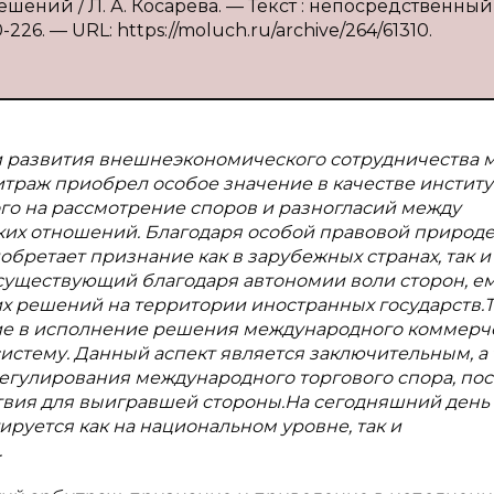
ний / Л. А. Косарева. — Текст : непосредственный 
226. — URL: https://moluch.ru/archive/264/61310.
 и развития внешнеэкономического сотрудничества 
раж приобрел особое значение в качестве институ
го на рассмотрение споров и разногласий между
их отношений. Благодаря особой правовой природе
бретает признание как в зарубежных странах, так и
 существующий благодаря автономии воли сторон, е
х решений на территории иностранных государств.
ие в исполнение решения международного коммерч
истему. Данный аспект является заключительным, а
егулирования международного торгового спора, пос
твия для выигравшей стороны.На сегодняшний день
руется как на национальном уровне, так и
.