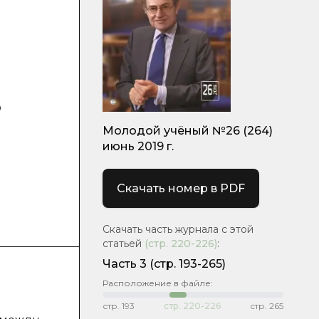
в
Молодой учёный №26 (264)
июнь 2019 г.
Скачать номер в PDF
Скачать часть журнала с этой
статьей
(стр.
220-226
)
:
Часть 3
(стр. 193-265)
Расположение в файле:
стр.
193
стр.
220-226
стр.
265