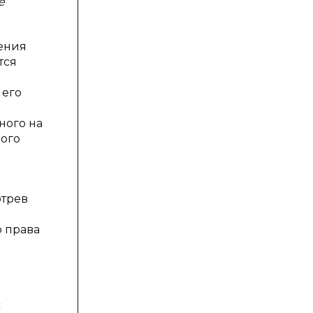
е
ения
тся
 его
ного на
ого
отрев
о права
с