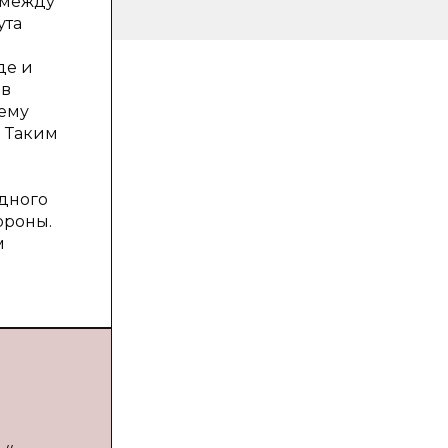
 между
ута
де и
 в
 ему
. Таким
дного
ороны.
м