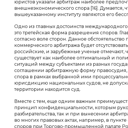
юристов указали арбитраж наиболее предпоч
внешнеэкономического спора [16]. Думается, 
вышеуказанному институту являются его бес
Одно из главных достоинств международного 
это третейская форма разрешения споров. Гла
согласно воле сторон. Данное обстоятельств
коммерческого арбитража будет отсутствовать
российские, и зарубежные ученые отмечают,
существует как наиболее оптимальный и пол
ситуаций между субъектами из разных государст
соглашении арбитражную форму правосудия, 
спора в рамках выбранной ими процессуально
юрисдикцию национальных судов, не допуская
территории находится суд.
Вместе с тем, еще одним важным преимущес
принцип конфиденциальности, которым руко
разбирательства, так и при вынесении арби
во многих правовых актах, например, в пунк
споров при Торгово-промышленной палате Р