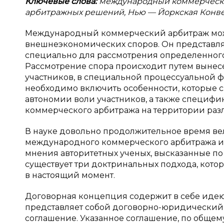
Ключевые слова:
международный коммерчески
арбитражных решений, Нью — Йоркская Конв
Международный коммерческий арбитраж може
внешнеэкономических споров. Он представляе
специально для рассмотрения определенного
Рассмотрение спора происходит путем вынес
участников, в специальной процессуальной фор
необходимо включить особенности, которые с
автономии воли участников, а также специ
коммерческого арбитража на территории различ
В науке довольно продолжительное время ве
международного коммерческого арбитража и 
мнения авторитетных ученых, высказанные по
существует три доктринальных подхода, кото
в настоящий момент.
Договорная концепция содержит в себе иде
представляет собой договорно-юридический и
соглашение. Указанное соглашение, по общем