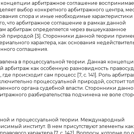
й концепции арбитражное соглашение воспринимае
еляет выбор конкретного арбитражного центра, мес
рования спора и иные необходимые характеристики
го, что арбитражное соглашение в рамках данной
сам арбитраж определяется через вышеуказанное
ой природой [3]. Сторонники данной теории приме
риального характера, как основания недействител
нного соглашения.
авлена в процессуальной теории. Данная концепци
 арбитраж как особенную разновидность правосуд
где происходит сам процесс [7, с. 141]. Роль арбитр
ключительно процессуальной природой, состоит тол
венного органа судебной власти. Сторонники данн
битражного разбирательства подчинена не воле стор
рной и процессуальной теории. Международный
исимый институт. В нем присутствуют элементы как
равового характера [7, с. 142]. Вопросы, которые по