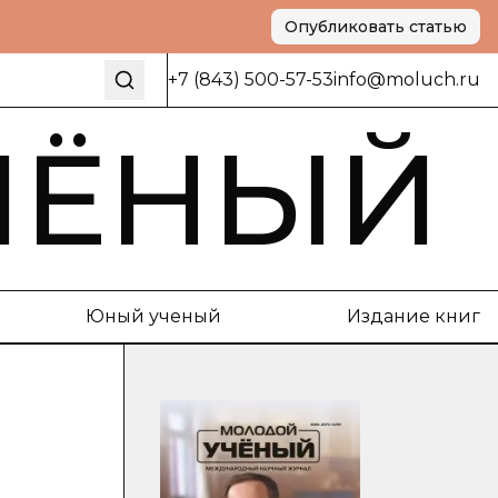
Опубликовать статью
+7 (843) 500-57-53
info@moluch.ru
ЧЁНЫЙ
Юный ученый
Издание книг