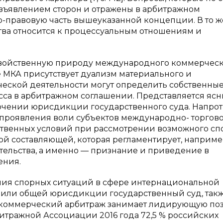
изъявлением сторон и отражены в арбитражном
о-правовую часть вышеуказанной концепции. В то ж
тва относится к процессуальным отношениям и
 двойственную природу международного коммерчес
е МКА присутствует дуализм материального и
еской деятельности могут определить собственны
са в арбитражном соглашении. Представляется ясн
лючении юрисдикции государственного суда. Напрот
 проявления воли субъектов международно- торгов
ственных условий при рассмотрении возможного спо
ой составляющей, которая регламентирует, наприме
тельства, а именно — признание и приведение в
ения.
ния спорных ситуаций в сфере интернациональной
 или общей юрисдикции государственный суд, так
коммерческий арбитраж занимает лидирующую п
рбитражной Ассоциации 2016 года 72,5 % российских