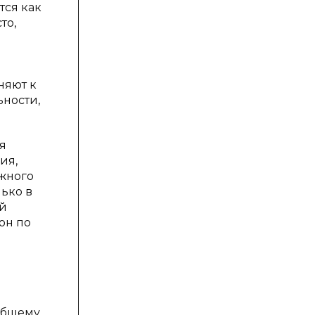
тся как
то,
няют к
ьности,
я
ия,
ажного
ько в
ой
он по
 общему