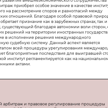
 и развития внешнеэкономического сотрудничества
раж приобрел особое значение в качестве инстит
го на рассмотрение споров и разногласий между
ких отношений. Благодаря особой правовой приро
бретает признание как в зарубежных странах, так и
, существующий благодаря автономии воли сторон,
х решений на территории иностранных государств
ие в исполнение решения международного
ную судебную систему. Данный аспект является
 этапом всей процедуры урегулирования междунаро
зует благоприятные последствия для выигравшей ст
й институт регламентируется как на национально
нными актами.
й арбитраж и правовое регулирование процедуры