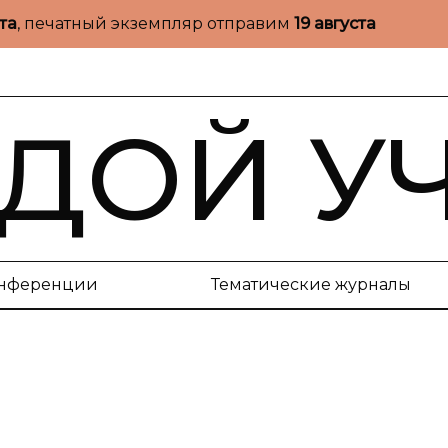
ста
, печатный экземпляр отправим
19 августа
ДОЙ У
нференции
Тематические журналы