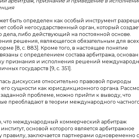
й арбитраж, признание и приведение в исполнени
енция
т быть определен как особый инструмент разреш
т собой негосударственный орган, который создае
 дела, либо действующий на постоянной основе.
ения решения, являющегося обязательным для всех
ме [8, c. 883]. Кроме того, в настоящее понятие
вязаны с определением состава арбитража, основан
фику признания и исполнения решений международн
ных государств [9, c. 351].
лась дискуссия относительно правовой природы
его сущности как юрисдикционного органа. Рассм
 заданной проблеме, можно прийти к выводу, что
рые преобладают в теории международного частног
ю, что международный коммерческий арбитраж
нститут, основой которого является арбитражное
у правилу, заключается партнерами одновременно 