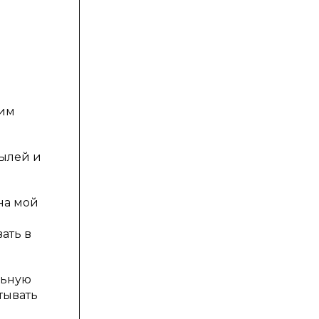
ким
былей и
на мой
ать в
льную
тывать