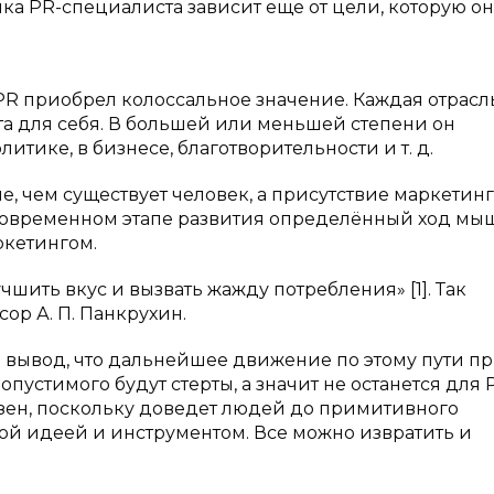
нка PR-специалиста зависит еще от цели, которую он
PR приобрел колоссальное значение. Каждая отрасл
та для себя. В большей или меньшей степени он
итике, в бизнесе, благотворительности и т. д.
е, чем существует человек, а присутствие маркетин
а современном этапе развития определённый ход м
ркетингом.
учшить вкус и вызвать жажду потребления» [1]. Так
ор А. П. Панкрухин.
вывод, что дальнейшее движение по этому пути п
опустимого будут стерты, а значит не останется для 
езен, поскольку доведет людей до примитивного
бой идеей и инструментом. Все можно извратить и