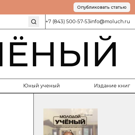
Опубликовать статью
+7 (843) 500-57-53
info@moluch.ru
ЧЁНЫЙ
Юный ученый
Издание книг