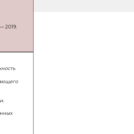
— 2019.
жность
тающего
и.
онных