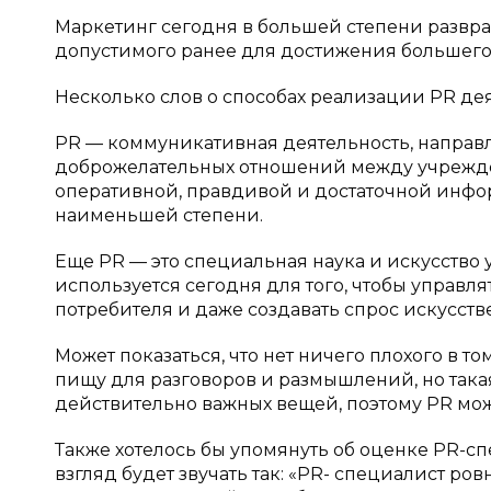
Маркетинг сегодня в большей степени развр
допустимого ранее для достижения большего
Несколько слов о способах реализации PR де
PR — коммуникативная деятельность, напра
доброжелательных отношений между учрежде
оперативной, правдивой и достаточной инфор
наименьшей степени.
Еще PR — это специальная наука и искусство 
используется сегодня для того, чтобы управ
потребителя и даже создавать спрос искусст
Может показаться, что нет ничего плохого в т
пищу для разговоров и размышлений, но така
действительно важных вещей, поэтому PR може
Также хотелось бы упомянуть об оценке PR-сп
взгляд будет звучать так: «PR- специалист ро