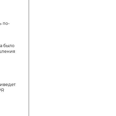
ь по-
га было
ышления
риведет
PR