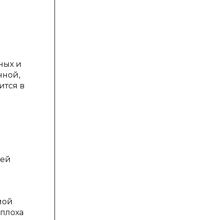
ных и
нной,
ится в
 ей
мой
 плоха