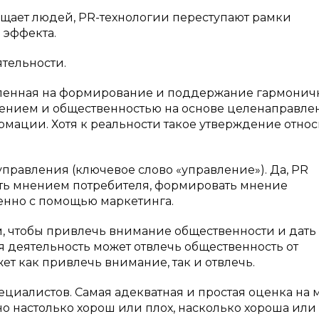
ащает людей, PR-технологии переступают рамки
 эффекта.
ятельности.
вленная на формирование и поддержание гармонич
нием и общественностью на основе целенаправле
мации. Хотя к реальности такое утверждение относ
управления (ключевое слово «управление»). Да, PR
лять мнением потребителя, формировать мнение
венно с помощью маркетинга.
ом, чтобы привлечь внимание общественности и дать
я деятельность может отвлечь общественность от
т как привлечь внимание, так и отвлечь.
ециалистов. Самая адекватная и простая оценка на 
вно настолько хорош или плох, насколько хороша или