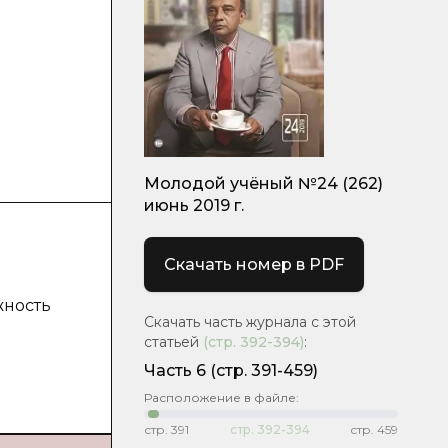
Молодой учёный №24 (262)
июнь 2019 г.
Скачать номер в PDF
жность
Скачать часть журнала с этой
статьей
(стр.
392-394
)
:
Часть 6
(стр. 391-459)
Расположение в файле:
стр.
391
стр.
392-394
стр.
459