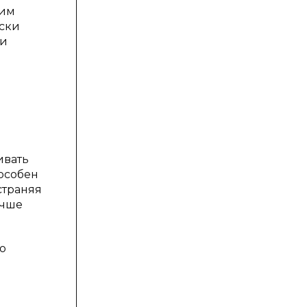
ким
ски
 и
ивать
пособен
страняя
учше
о