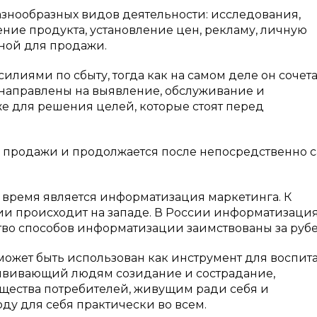
азнообразных видов деятельности: исследования,
ение продукта, установление цен, рекламу, личную
ной для продажи.
лиями по сбыту, тогда как на самом деле он сочета
 направлены на выявление, обслуживание и
же для решения целей, которые стоят перед
й продажи и продолжается после непосредственно 
 время является информатизация маркетинга. К
и происходит на западе. В России информатизаци
во способов информатизации заимствованы за руб
ожет быть использован как инструмент для воспит
рививающий людям созидание и сострадание,
бщества потребителей, живущим ради себя и
у для себя практически во всем.