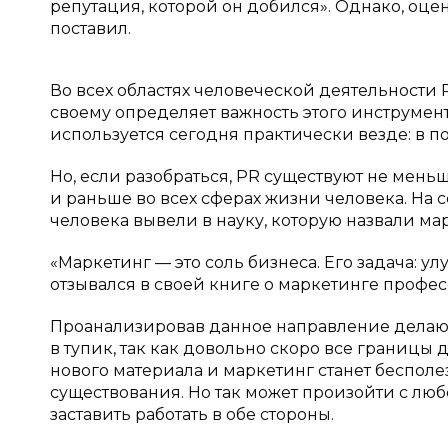
репутация, которой он добился». Однако, оце
поставил.
Во всех областях человеческой деятельности 
своему определяет важность этого инструмен
используется сегодня практически везде: в пол
Но, если разобраться, PR существуют не меньш
и раньше во всех сферах жизни человека. Н
человека вывели в науку, которую назвали ма
«Маркетинг — это соль бизнеса. Его задача: ул
отзывался в своей книге о маркетинге професс
Проанализировав данное направление делаю 
в тупик, так как довольно скоро все границы д
нового материала и маркетинг станет беспол
существования. Но так может произойти с лю
заставить работать в обе стороны.