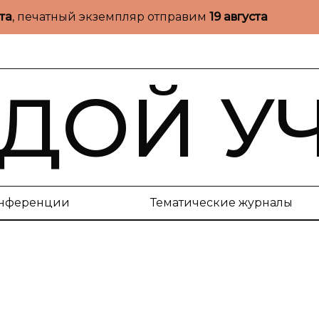
ста
, печатный экземпляр отправим
19 августа
ДОЙ У
нференции
Тематические журналы