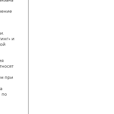
вязана
чение
и.
инг» и
вой
ия
тносят
ам при
а
 по