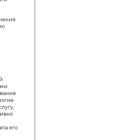
енения
мо
й
ми.
ование
ногие
лугу,
тивно
апа его