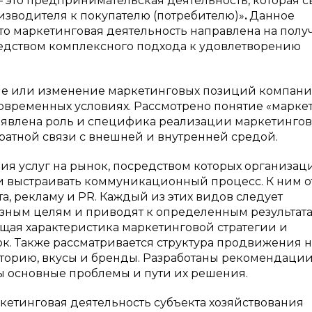
 это предпринимательская деятельность, которая с
оизводителя к покупателю (потребителю)»
.
Данное
то маркетинговая деятельность направлена на полу
дством комплексного подхода к удовлетворению
е или изменение маркетинговых позиций компани
овременных условиях. Рассмотрено понятие «маркет
ыявлена роль и специфика реализации маркетинго
ратной связи с внешней и внутренней средой.
я услуг на рынок, посредством которых организац
и выстраивать коммуникационный процесс. К ним о
, рекламу и PR. Каждый из этих видов следует
 разным целям и приводят к определенным результат
бщая характеристика маркетинговой стратегии и
к. Также рассматривается структура продвижения н
иторию, вкусы и бренды. Разработаны рекомендации
ы основные проблемы и пути их решения.
кетинговая деятельность субъекта хозяйствования