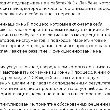
ходит подтверждение в работах Ж. Ж. Ламбена, кот
 сигналов, которые исходят от организации в адрес
управления и собственного персонала.
уникационный процесс, который включает в себя
акже называют маркетинговыми коммуникациями. 
онимичны и требуют интеграционного междисциплин
методов, инструментов и подходов. Маркетинговые
бого организма, создание цельного пространства, к
еспечивают ее развитие и функционирование на
я услуг на рынок, посредством которых организац
и выстраивать коммуникационный процесс. К ним о
, рекламу и PR. Каждый из этих видов следует
 разным целям и приводят к определенным результат
ого или иного вида продвижения следует выбирать 
 организации, после тщательного и всестороннего а
 стимулирование, принятие обоснованных решений 
озяйствования, повышение прибылей, объема прода