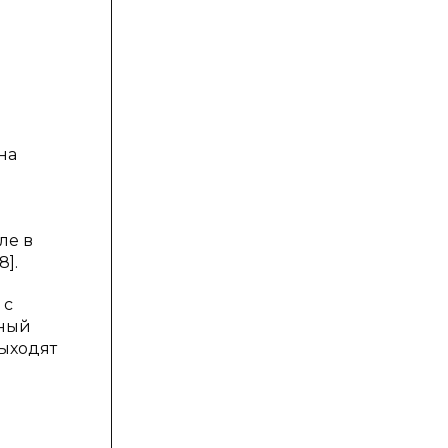
на
ле в
].
 с
нный
выходят