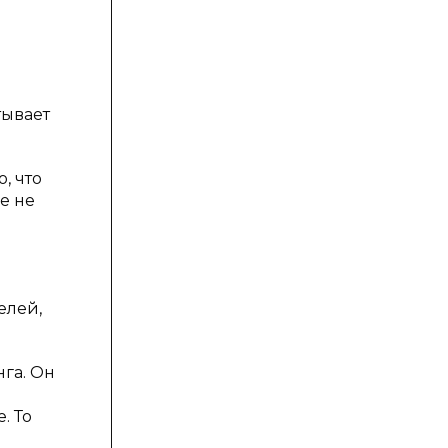
тывает
, что
е не
елей,
га. Он
. То