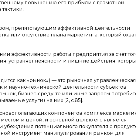
ественному повышению его прибыли с грамотной
 тактики.
ором, препятствующим эффективной деятельности
тка или отсутствие плана маркетинга, который охва
ии эффективности работы предприятия за счет того
ия, устраняет неясности и лишние действия, которы
одится как «рынок») — это рыночная управленческая
к и научно-технической деятельности субъектов
рынок, бизнес-среду, те или иные запросы потребит
аемые услуги) на них [2, c.85].
 основополагающих компонентов комплекса маркетин
 местом и ценой, и основной целью его является
 убеждения потенциального покупателя о продукте
овной инструмент манипулирования рынком для