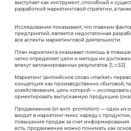
выступает как инструмент, способный к сущ
разработкой маркетинговой стратегии, а также
Исследования показывают, что главным факт
предприятий, является недостаточная разрабо
все аспекты маркетинговой деятельности.
План маркетинга оказывает помощь в повышен
четко определяет цели и методы их достижен
влекут запланированных результатов. [1, c.52].
Маркетинг (английское слово «market» перев
концепция как производственно-сбытовой, та
хозяйствования, цель которой — исследовать 
ориентировать выпускаемую продукцию (оказыв
Продвижение (от англ. promotion) — один из
входит в маркетинг-микс наряду с продуктом,
повышение продаж за счет информирования и
есть, продвижение можно понимать как осн