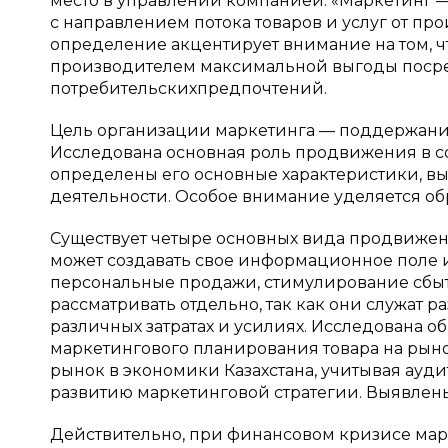
место в управлении компанией. «Маркетинг —
с направлением потока товаров и услуг от пр
определение акцентирует внимание на том, ч
производителем максимальной выгоды посре
потребительскихпредпочтений.
Цель организации маркетинга — поддержани
Исследована основная роль продвижения в с
определены его основные характеристики, в
деятельности. Особое внимание уделяется об
Существует четыре основных вида продвижени
может создавать свое информационное поле 
персональные продажи, стимулирование сбыта
рассматривать отдельно, так как они служат
различных затратах и усилиях. Исследована о
маркетингового планирования товара на рыно
рынок в экономики Казахстана, учитывая ауд
развитию маркетинговой стратегии. Выявлен
Действительно, при финансовом кризисе мар