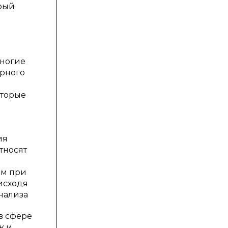
орый
Многие
арного
оторые
ия
тносят
ам при
исходя
нализа
в сфере
ж и