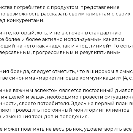
ства потребителя с продуктом, представление
то возможность рассказать своим клиентам о своих
ед конкурентами.
инге, который, хоть, и не включен в стандартную
се более и более активно используемым каналом
ий на него как «над», так и «под линией». То есть 
иверсальным, прогрессивным и результативным
ия бренда, следует отметить, что в широком в смыс
тве синонима «маркетинговые коммуникации» [4, c.8
рынке важным аспектом является постоянный диалог
ния целей и задач, необходимо провести ситуацио
енности, своего потребителя. Здесь на первый план 
ляют проводить постоянный мониторинг клиентов,
з изменения трендов и поведения.
не может повлиять на весь рынок, удовлетворить все