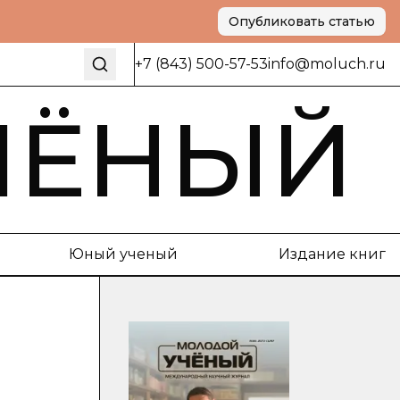
Опубликовать статью
+7 (843) 500-57-53
info@moluch.ru
ЧЁНЫЙ
Юный ученый
Издание книг