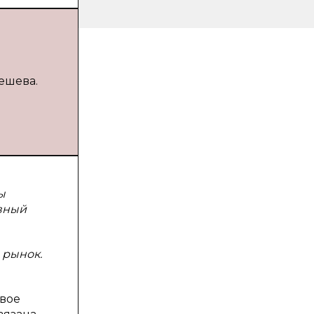
ешева.
ы
вный
 рынок.
евое