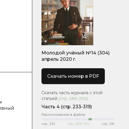
Молодой учёный №14 (304)
апрель 2020 г.
Скачать номер в PDF
Скачать часть журнала с этой
статьей
(стр.
289-292
)
:
ы
Часть 4
(стр. 233-319)
тивный
Расположение в файле:
стр.
233
стр.
289-292
стр.
319