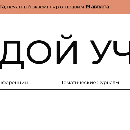
ста
, печатный экземпляр отправим
19 августа
ДОЙ У
нференции
Тематические журналы