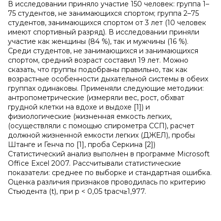
В исследовании приняло участие 150 человек: группа 1–
75 студентов, не занимающихся спортом; группа 2–75
студентов, занимающихся спортом от 3 лет (10 человек
имеют спортивный разряд). В исследовании приняли
участие как женщины (84 %), так и мужчины (16 %).
Среди студентов, не занимающихся и занимающихся
спортом, средний возраст составил 19 лет. Можно
сказать, что группы подобраны правильно, так как
возрастные особенности дыхательной системы в обеих
группах одинаковы. Применяли следующие методики:
антропометрические (измеряли вес, рост, обхват
грудной клетки на вдохе и выдохе [1]) и
физиологические (жизненная емкость легких,
(осуществляли с помощью спирометра ССП), расчет
должной жизненной емкости легких (ДЖЕЛ), пробы
Штанге и Генча по [1], проба Серкина [2])
Статистический анализ выполнен в программе Microsoft
Office Excel 2007. Рассчитывали статистические
показатели: cреднее по выборке и стандартная ошибка.
Оценка различия признаков проводилась по критерию
Стьюдента (t), при p < 0,05 tрасч≥1,977.