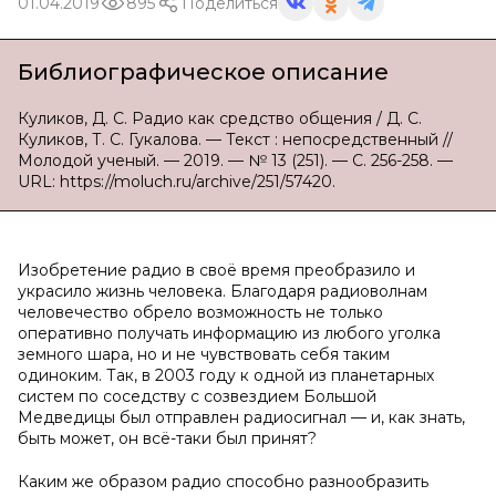
01.04.2019
895
Поделиться
Библиографическое описание
Куликов, Д. С. Радио как средство общения / Д. С.
Куликов, Т. С. Гукалова. — Текст : непосредственный //
Молодой ученый. — 2019. — № 13 (251). — С. 256-258. —
URL: https://moluch.ru/archive/251/57420.
Изобретение радио в своё время преобразило и
украсило жизнь человека. Благодаря радиоволнам
человечество обрело возможность не только
оперативно получать информацию из любого уголка
земного шара, но и не чувствовать себя таким
одиноким. Так, в 2003 году к одной из планетарных
систем по соседству с созвездием Большой
Медведицы был отправлен радиосигнал — и, как знать,
быть может, он всё-таки был принят?
Каким же образом радио способно разнообразить