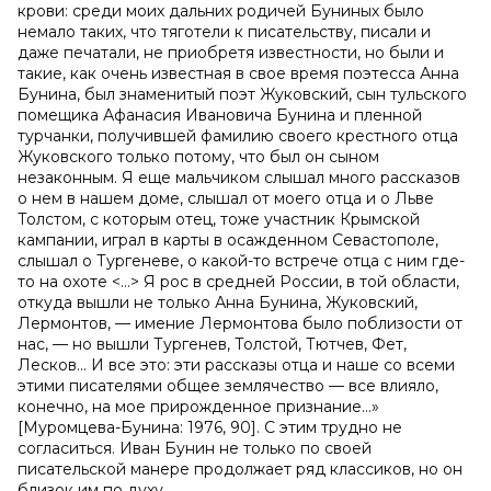
крови: среди моих дальних родичей Буниных было
немало таких, что тяготели к писательству, писали и
даже печатали, не приобретя известности, но были и
такие, как очень известная в свое время поэтесса Анна
Бунина, был знаменитый поэт Жуковский, сын тульского
помещика Афанасия Ивановича Бунина и пленной
турчанки, получившей фамилию своего крестного отца
Жуковского только потому, что был он сыном
незаконным. Я еще мальчиком слышал много рассказов
о нем в нашем доме, слышал от моего отца и о Льве
Толстом, с которым отец, тоже участник Крымской
кампании, играл в карты в осажденном Севастополе,
слышал о Тургеневе, о какой-то встрече отца с ним где-
то на охоте <…> Я рос в средней России, в той области,
откуда вышли не только Анна Бунина, Жуковский,
Лермонтов, — имение Лермонтова было поблизости от
нас, — но вышли Тургенев, Толстой, Тютчев, Фет,
Лесков… И все это: эти рассказы отца и наше со всеми
этими писателями общее землячество — все влияло,
конечно, на мое прирожденное признание…»
[Муромцева-Бунина: 1976, 90]. С этим трудно не
согласиться. Иван Бунин не только по своей
писательской манере продолжает ряд классиков, но он
близок им по духу.