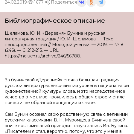
24.02.2019
1677
Поделиться
Библиографическое описание
Шеламова, Ю. И. «Деревня» Бунина и русская
литературная традиция / Ю. И. Шеламова. — Текст :
непосредственный // Молодой ученый. — 2019. — № 8
(246). — С. 212-215. — URL:
https://moluch.ru/archive/246/56788.
За бунинской «Деревней» стояла большая традиция
русской литературы, высочайший уровень национальной
художественной культуры слова, и это наследственное
качество отчетливо проявилось в общем строе и стиле
повести, ее образной концепции и языке.
Сам Бунин осознал свою родственную связь с великими
русскими классиками. В. Н. Муромцева-Бунина в своей
книге воспоминаний приводит такую запись Ив. Бунина:
«Писателем я стал, вероятно, потому, что это у меня в