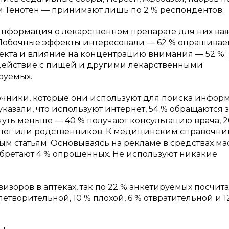
и Тенотен — принимают лишь по 2 % респондентов.
информация о лекарственном препарате для них важ
 Побочные эффекты интересовали — 62 % опрашивае
екта и влияние на концентрацию внимания — 52 %;
одействие с пищей и другими лекарственными
руемых.
чники, которые они используют для поиска инфор
казали, что используют интернет, 54 % обращаются з
чуть меньше — 40 % получают консультацию врача, 2
оллег или родственников. К медицинским справочн
ым статьям. Основываясь на рекламе в средствах м
ретают 4 % опрошенных. Не используют никакие
.
изоров в аптеках, так по 22 % анкетируемых посчит
творительной, 10 % плохой, 6 % отвратительной и 1