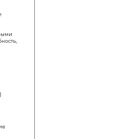
е
орыми
ность,
)
ие