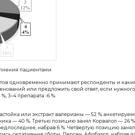
волнения пациентами
атов одновременно принимают респонденты и каки
енований или предложить свой ответ, если нужного
%, 3–4 препарата -6 %.
астойка или экстракт валерианы — 52 % анкетируем
ика — 40 %. Третью позицию занял Корвалол — 26 %,
редпоследнее, набрав 6 %. Четвертую позицию занял
лись седативные сборы, Персен, Афобазол, набрав п