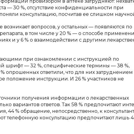
формации провизором в аптеке затрудняют: нехват
та — 30 %, отсутствие конфиденциальности при
 поняли консультацию, посчитав ее слишком научно
е возникает вопросов, у остальных — появляются по
арата, в том числе у 20 % — о способе применения
аниях и у 6 % о взаимодействии с другими лекарст
икающими при ознакомлении с инструкцией по
й шрифт — 32 %, специфические термины — 38 %,
% опрошенных ответили, что для них затруднением
ое положение инструкции. И 26 % участников не
точники получения информации о лекарственных
ько вариантов ответов. Так 58 % предпочитают инт
я, 44 % обращение, непосредственно, к консультант
а вот телефонную консультацию предпочитают лишь 4