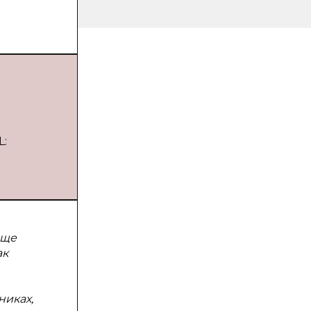
L:
аще
ак
никах,