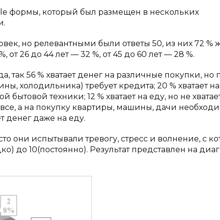
e формы, который был размещен в нескольких
и.
ловек, но релевантными были ответы 50, из них 72 %
, от 26 до 44 лет — 32 %, от 45 до 60 лет — 28 %.
 так 56 % хватает денег на различные покупки, но 
ы, холодильника) требует кредита; 20 % хватает на
й бытовой техники; 12 % хватает на еду, но не хватае
 все, а на покупку квартиры, машины, дачи необход
т денег даже на еду.
то они испытывали тревогу, стресс и волнение, с к
дко) до 10(постоянно). Результат представлен на ди