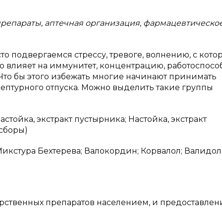
репараты, аптечная организация, фармацевтическо
о подвергаемся стрессу, тревоге, волнению, с кот
о влияет на иммунитет, концентрацию, работоспособ
 Что бы этого избежать многие начинают принимать
ептурного отпуска. Можно выделить такие группы
стойка, экстракт пустырника; Настойка, экстракт
 сборы)
кстура Бехтерева; Валокордин; Корвалол; Валидол
ственных препаратов населением, и предоставлен