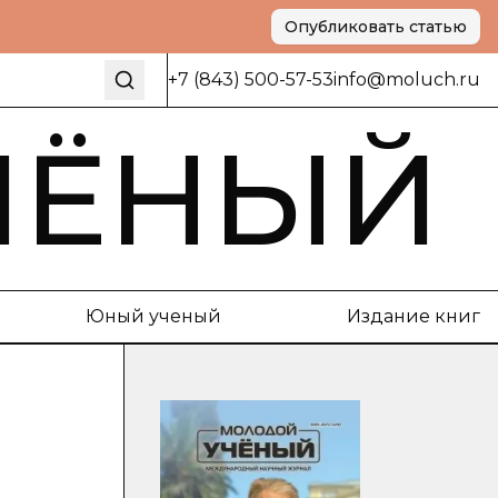
Опубликовать статью
+7 (843) 500-57-53
info@moluch.ru
ЧЁНЫЙ
Юный ученый
Издание книг