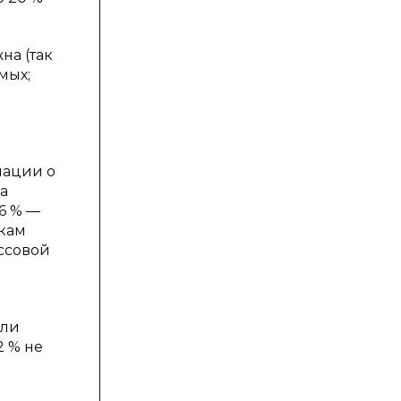
на (так
мых;
мации о
а
6 % —
икам
ассовой
али
2 % не