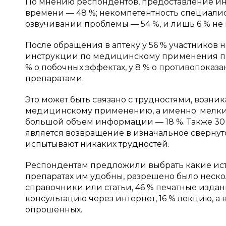
По мнению респондентов, предоставление ин
времени — 48 %; некомпетентность специалис
озвучивании проблемы — 54 %, и лишь 6 % не
После обращения в аптеку у 56 % участников н
инструкции по медицинскому применения преп
% о побочных эффектах, у 8 % о противопоказ
препаратами.
Это может быть связано с трудностями, возн
медицинскому применению, а именно: мелки
большой объем информации — 18 %. Также 30 
является возвращение в изначальное свернут
испытывают никаких трудностей.
Респондентам предложили выбрать какие ис
препаратах им удобны, разрешено было нескол
справочники или статьи, 46 % печатные издани
консультацию через интернет, 16 % лекцию, 
опрошенных.