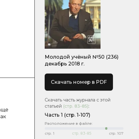
Молодой учёный №50 (236)
декабрь 2018 г.
Скачать номер в PDF
Скачать часть журнала с этой
статьей
(стр.
83-85
)
:
аще
Часть 1
(стр. 1-107)
как
Расположение в файле:
я
стр.
1
стр.
83-85
стр.
107