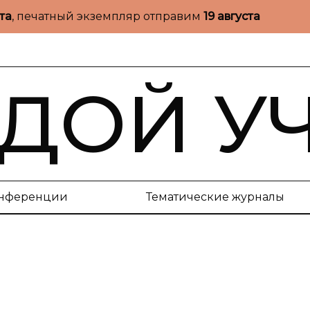
ста
, печатный экземпляр отправим
19 августа
ДОЙ У
нференции
Тематические журналы