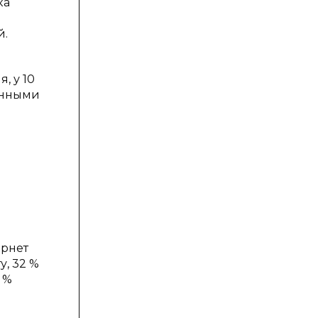
ка
й.
, у 10
венными
ернет
у, 32 %
 %