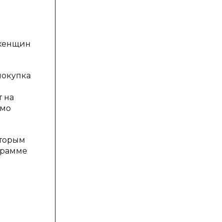
 женщин
покупка
т на
имо
оторым
аграмме