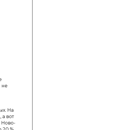
е
 не
ых. На
 а вот
 Ново-
о 20 %