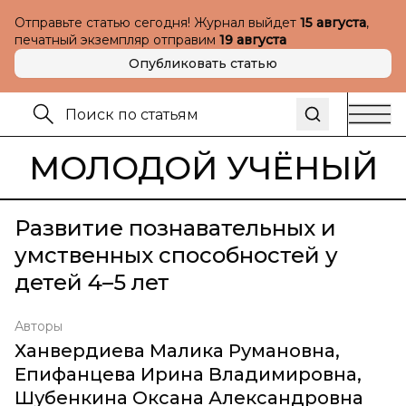
Отправьте статью сегодня! Журнал выйдет
15 августа
,
печатный экземпляр отправим
19 августа
Опубликовать статью
МОЛОДОЙ УЧЁНЫЙ
Развитие познавательных и
умственных способностей у
детей 4–5 лет
Авторы
Ханвердиева Малика Румановна
,
Епифанцева Ирина Владимировна
,
Шубенкина Оксана Александровна