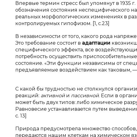
Впервые термин стресс был упомянут в 1935 
обозначения состояния неспецифического н
реальных морфологических изменениях в разл
контролируемых гипофизом. [1, с.23]
В независимости от того, какого рода напряже
Это требование состоит в
адаптации
квозникше
специфического эффекта, все воздействующи
потребность осуществить приспособительные
состояние. «Эти функции независимы от спе
предъявляемые воздействием как таковым, — это
С какой бы трудностью не столкнулся организ
реакций:
активной
и
пассивной
. Если в орга
может быть двух типов: либо химическое раз
Равновесие устанавливается путем выведения я
c. 13]
Природа предусмотрела множество способов, 
передаются нашим клеткам на химическом язы