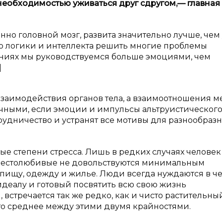
необходимостью уживаться друг с
другом,
— главная
нно головной мозг, развита значительно лучше, чем 
ью логики и интеллекта решить многие проблемы
ниях мы руководствуемся больше эмоциями, чем
]
взаимодействия органов тела, а взаимоотношения 
чными, если эмоции и импульсы альтруистическог
рудничество и устранят все мотивы для разнообраз
ые степени стресса. Лишь в редких случаях человек
 честолюбивые не довольствуются минимальным
щу, одежду и жилье. Люди всегда нуждаются в че
идеалу и готовый посвятить всю свою жизнь
встречается так же редко, как и чисто растительный
о среднее между этими двумя крайностями.