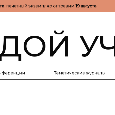
ста
, печатный экземпляр отправим
19 августа
ДОЙ У
нференции
Тематические журналы