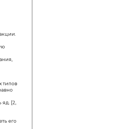
еакции.
ую
ания,
х типов
равно
яд. [2,
еть его