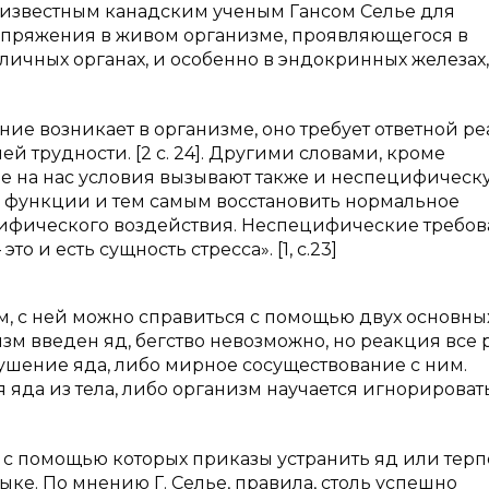
г. известным канадским ученым Гансом Селье для
апряжения в живом организме, проявляющегося в
ичных органах, и особенно в эндокринных железах,
ние возникает в организме, оно требует ответной р
й трудности. [2 с. 24]. Другими словами, кроме
е на нас условия вызывают также и неспецифическ
 функции и тем самым восстановить нормальное
цифического воздействия. Неспецифические требов
 и есть сущность стресса». [1, с.23]
м, с ней можно справиться с помощью двух основны
низм введен яд, бегство невозможно, но реакция все 
рушение яда, либо мирное сосуществование с ним.
да из тела, либо организм научается игнорировать 
с помощью которых приказы устранить яд или терп
ке. По мнению Г. Селье, правила, столь успешно