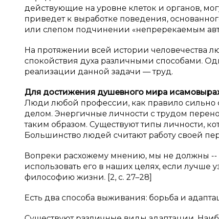
действующие на уровне клеток и органов, мо
приведет к выработке поведения, основанного
или слепом подчинении «непререкаемым авт
На протяжении всей истории человечества л
спокойствия духа различными способами. Одн
реализации данной задачи — труд.
Для достижения душевного мира и
самовыраж
Люди любой профессии, как правило сильно
делом. Энергичные личности с трудом перено
таким образом. Существуют типы личности, ко
Большинство людей считают работу своей п
Вопреки расхожему мнению, мы не должны -- 
использовать его в наших целях, если лучше
философию жизни. [2, с. 27–28]
Есть два способа выживания: борьба и адапта
Существуют различные виды адаптации. Наи