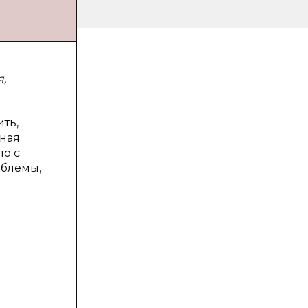
я,
ть,
нная
ло с
облемы,