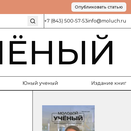
Опубликовать статью
+7 (843) 500-57-53
info@moluch.ru
ЧЁНЫЙ
Юный ученый
Издание книг