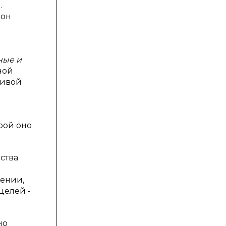
.
 он
ные и
ной
живой
рой оно
ества
жении,
целей -
но