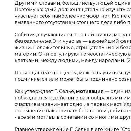
Другими словами, большинству людей одинаков
Поэтому каждый должен тщательно изучить сам
чувствует себя наиболее «комфортно». Кто не с
вызванного отсутствием стоящего дела либо по
События, случающиеся в нашей жизни, могут в
безразличные
. Эти чувства — важнейший фа
жизни. Положительные, отрицательные и без
материи. Они регулируют гомеостатическую а
клетками, между людьми, между народами. [2, 
Поняв данные процессы, можно научиться луч
подчиняется или может быть подчинено созн
Как утверждает Г. Селье,
мотивация
— один из 
побуждаются к действию разнообразными имп
счастливым занимает одно из первых мест. У
стремление накапливать богатство и добиватьс
- все эти мотивы в сочетании со многими др
Главное утверждение Г. Селье в его книге “Ст