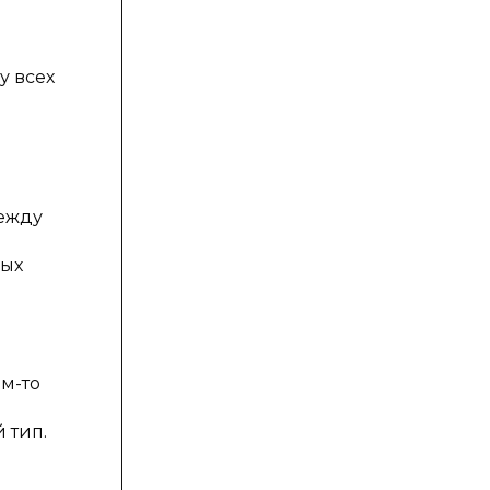
у всех
между
о
ных
м-то
 тип.