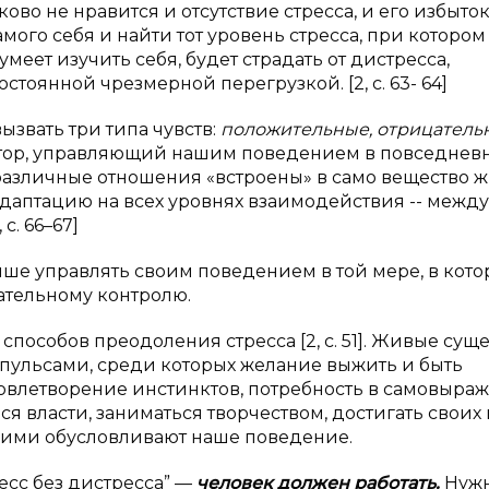
о не нравится и отсутствие стресса, и его избыток
ого себя и найти тот уровень стресса, при котором
умеет изучить себя, будет страдать от дистресса,
стоянной чрезмерной перегрузкой. [2, с. 63- 64]
ызвать три типа чувств:
положительные, отрицатель
ктор, управляющий нашим поведением в повседнев
различные отношения «встроены» в само вещество 
даптацию на всех уровнях взаимодействия -- между
с. 66–67]
ше управлять своим поведением в той мере, в кото
ательному контролю.
способов преодоления стресса [2, с. 51]. Живые сущ
ульсами, среди которых желание выжить и быть
довлетворение инстинктов, потребность в самовыра
я власти, заниматься творчеством, достигать своих 
угими обусловливают наше поведение.
ресс без дистресса” —
человек должен работать.
Нуж