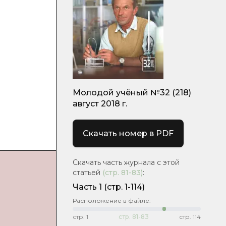
Молодой учёный №32 (218)
август 2018 г.
Скачать номер в PDF
Скачать часть журнала с этой
статьей
(стр.
81-83
)
:
Часть 1
(стр. 1-114)
Расположение в файле:
стр.
1
стр.
81-83
стр.
114