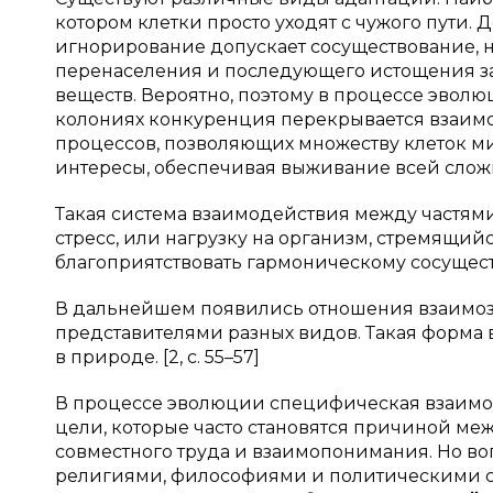
котором клетки просто уходят с чужого пути. 
игнорирование допускает сосуществование, н
перенаселения и последующего истощения з
веществ. Вероятно, поэтому в процессе эвол
колониях конкуренция перекрывается взаим
процессов, позволяющих множеству клеток м
интересы, обеспечивая выживание всей слож
Такая система взаимодействия между частям
стресс, или нагрузку на организм, стремящий
благоприятствовать гармоническому сосущест
В дальнейшем появились отношения взаимоз
представителями разных видов. Такая форма
в природе. [2, с. 55–57]
В процессе эволюции специфическая взаимоза
цели, которые часто становятся причиной ме
совместного труда и взаимопонимания. Но в
религиями, философиями и политическими с