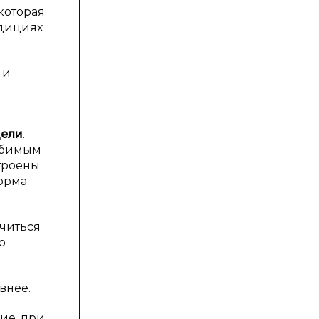
которая
адициях
 и
цели
.
юбимым
троены
орма.
учиться
ю
внее.
ие, при