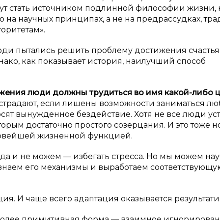
гут стать источником подлинной философии жизни, 
 на научных принципах, а не на предрассудках, тр
оритетам».
юди пытались решить проблему достижения счастья
ако, как показывает история, наилучший способ
ения люди должны трудиться во имя какой-либо 
 страдают, если лишены возможности заниматься л
сят вынужденное бездействие. Хотя не все люди ус
торым достаточно простого созерцания. И это тоже н
ервейшей жизненной функцией.
да и не можем — избегать стресса. Но мы можем на
 узнаем его механизмы и выработаем соответствующу
ция. И чаще всего адаптация оказывается результати
более примитивная форма — взаимное игнорирован