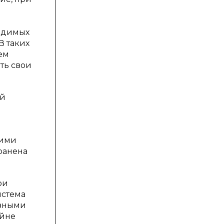
ходимых
В таких
ем
ть свои
ий
кими
ранена
ои
истема
азными
айне