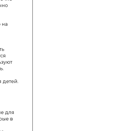
чно
 на
ть
тся
ьзуют
ь.
й
 детей.
ые для
рые в