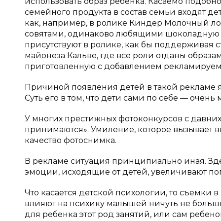
использовать образ ребенка. Касаемо подобно
семейного продукта в состав семьи входят де
как, например, в ролике Киндер Молочный ло
совятами, одинаково любящими шоколадную с
присутствуют в ролике, как бы поддерживая с
майонеза Кальве, где все роли отданы образа
приготовленную с добавлением рекламируемо
Причиной появления детей в такой рекламе 
Суть его в том, что дети сами по себе — оче
У многих престижных фотоконкурсов с давних
принимаются». Умиление, которое вызывает 
качество фотоснимка.
В рекламе ситуация принципиально иная. Зд
эмоции, исходящие от детей, увеличивают поп
Что касается детской психологии, то съемки 
влияют на психику малышей ничуть не больше
для ребенка этот род занятий, или сам ребено