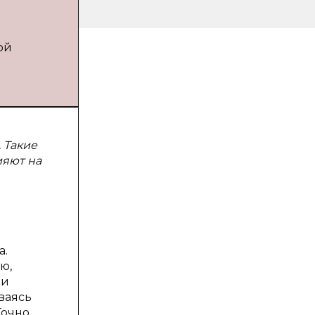
ой
 Такие
ияют на
а.
ю,
ли
ваясь
Точно