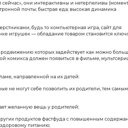
и сейчас», они интерактивны и нетерпеливы (момен
ектронной почты; быстрая еда; высокая динамика
ерстниками, будь то компьютерная игра, сайт для
нке игрушек — обладание товаром становится ключ
 продвижению которых задействует как можно боль
рой комикса должен появиться в фильме, мультсери
ламе, направленной на их детей:
рые не могут себе позволить их родители, тем самым
ет желанную вещь у родителей;
 других продуктов фастфуда с повышенным содержа
нездоровому питанию;