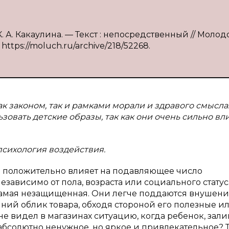
К. А. Какаулина. — Текст : непосредственный // Молод
 https://moluch.ru/archive/218/52268.
к законом, так и рамками морали и здравого смысла.
овать детские образы, так как они очень сильно вл
психология воздействия.
ая положительно влияет на подавляющее число
зависимо от пола, возраста или социального статус
самая незащищенная. Они легче поддаются внушени
ний облик товара, обходя стороной его полезные и
не видел в магазинах ситуацию, когда ребенок, зали
 абсолютно ненужное, но яркое и привлекательное? 