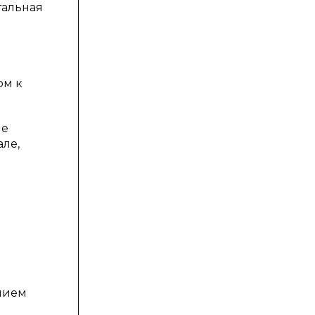
тальная
ом к
ше
але,
нием