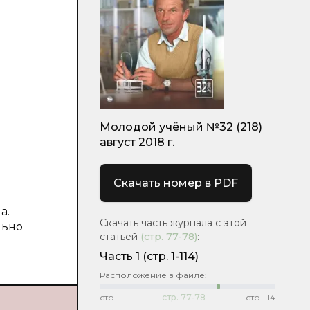
Молодой учёный №32 (218)
август 2018 г.
Скачать номер в PDF
а.
Скачать часть журнала с этой
льно
статьей
(стр.
77-78
)
:
Часть 1
(стр. 1-114)
Расположение в файле:
стр.
1
стр.
77-78
стр.
114