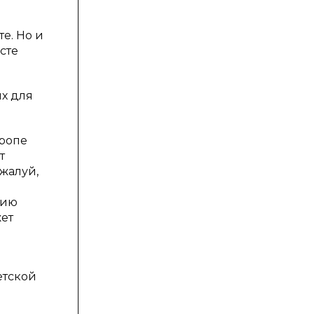
е. Но и
сте
х для
вропе
т
жалуй,
рию
жет
етской