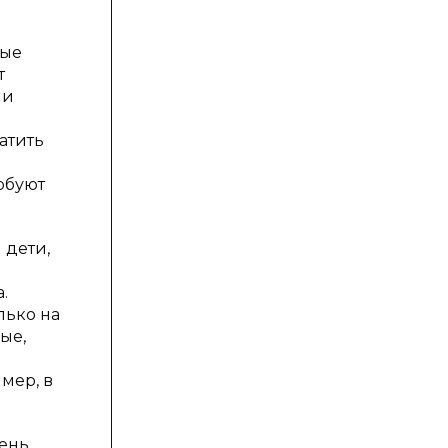
ные
т
 и
атить
обуют
 дети,
.
лько на
ые,
мер, в
чень