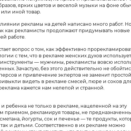
образов, ярких цветов и веселой музыки на фоне обы
т или иной товар.
влиянии рекламы на детей написано много работ. Но
, так как рекламисты продолжают придумывать новые
ей работе.
ает вопрос о том, как эффективно прорекламирова
огии с тем, что в рекламе женских духов используе
е инструменты — мужчины, рекламисты вовсю испол
нных. Зачастую, без этого действительно не обойтис
ерсов и привлечение экпертов не заменит просто
ривыкли видеть в рекламе смесей, пюре и соков для
реклама кажется нам нелепой и странной.
и ребенка не только в рекламе, нацеленной на эту
им приемом, рекламируя товары, не предназначенн
сметана, йогурты, сок и печенье — те продукты, кото
так и детьми. Соответственно в их рекламе можно