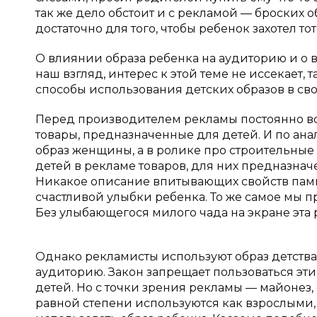
так же дело обстоит и с рекламой — броских 
достаточно для того, чтобы ребенок захотел то
О влиянии образа ребенка на аудиторию и о 
наш взгляд, интерес к этой теме не иссекает
способы использования детских образов в сво
Перед производителем рекламы постоянно вст
товары, предназначенные для детей. И по анал
образ женщины, а в ролике про строительны
детей в рекламе товаров, для них предназначе
Никакое описание впитывающих свойств памп
счастливой улыбки ребенка. То же самое мы п
Без улыбающегося милого чада на экране эта 
Однако рекламисты используют образ детства 
аудиторию. Закон запрещает пользоваться эт
детей. Но с точки зрения рекламы — майонез, 
равной степени используются как взрослыми, 