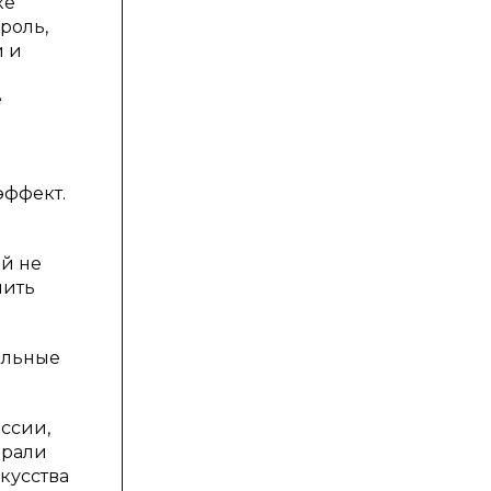
ке
роль,
и и
е
эффект.
ей не
нить
ельные
ессии,
брали
скусства