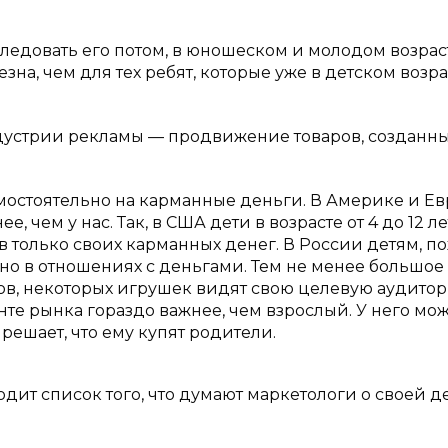
следовать его потом, в юношеском и молодом возраст
зна, чем для тех ребят, которые уже в детском возра
дустрии рекламы — продвижение товаров, созданны
амостоятельно на карманные деньги. В Америке и Е
 чем у нас. Так, в США дети в возрасте от 4 до 12 ле
 только своих карманных денег. В России детям, по
но в отношениях с деньгами. Тем не менее большое
ов, некоторых игрушек видят свою целевую аудито
нте рынка гораздо важнее, чем взрослый. У него мо
решает, что ему купят родители.
одит список того, что думают маркетологи о своей д