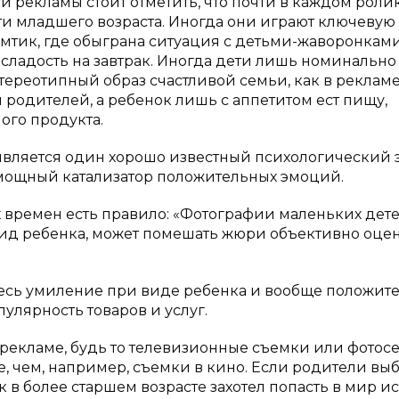
й рекламы стоит отметить, что почти в каждом роли
ти младшего возраста. Иногда они играют ключевую 
мтик, где обыграна ситуация с детьми-жаворонкам
ладость на завтрак. Иногда дети лишь номинально
тереотипный образ счастливой семьи, как в реклам
м родителей, а ребенок лишь с аппетитом ест пищу,
го продукта.
является один хорошо известный психологический 
нь мощный катализатор положительных эмоций.
 времен есть правило: «Фотографии маленьких дет
вид ребенка, может помешать жюри объективно оце
есь умиление при виде ребенка и вообще положит
улярность товаров и услуг.
в рекламе, будь то телевизионные съемки или фотос
, чем, например, съемки в кино. Если родители вы
к в более старшем возрасте захотел попасть в мир и