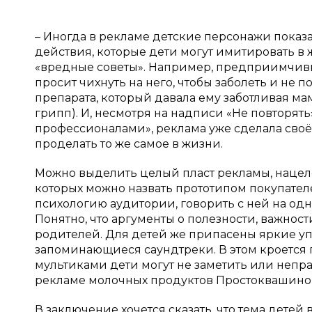
– Иногда в рекламе детские персонажи показ
действия, которые дети могут имитировать в
«вредные советы». Например, предприимчив
просит чихнуть на него, чтобы заболеть и не
препарата, который давала ему заботливая мам
грипп). И, несмотря на надписи «Не повторять
профессионалами», реклама уже сделала своё 
проделать то же самое в жизни.
Можно выделить целый пласт рекламы, нацеле
которых можно назвать прототипом покупател
психологию аудитории, говорить с ней на од
Понятно, что аргументы о полезности, важнос
родителей. Для детей же припасены яркие уп
запоминающиеся саундтреки. В этом кроется 
мультиками дети могут не заметить или непр
рекламе молочных продуктов Простоквашино
В заключение хочется сказать, что тема детей 