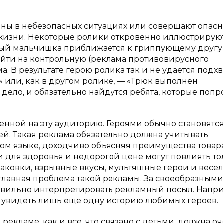
аны в небезопасных ситуациях или совершают опас
 жизни. Некоторые ролики откровенно иллюстрирую
ый мальчишка приближается к гриппующему другу
 пойти на контрольную (реклама противовирусного
а. В результате герою ролика так и не удаётся подхв
» или, как в другом ролике, — «Трюк выполнен
дело, и обязательно найдутся ребята, которые попр
нной на эту аудиторию. Героями обычно становятся
ей. Такая реклама обязательно должна учитывать
ном языке, доходчиво объясняя преимущества товара
ти для здоровья и недорогой цене могут повлиять то
аковки, взрывные вкусы, мультяшные герои и весел
главная проблема такой рекламы. За своеобразными
авильно интерпретировать рекламный посыл. Напри
 увидеть лишь еще одну историю любимых героев.
в рекламе, как и все, что связано с детьми, должна о