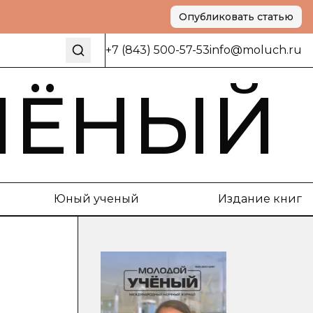
Опубликовать статью
+7 (843) 500-57-53
info@moluch.ru
ЧЁНЫЙ
Юный ученый
Издание книг