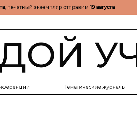
ста
, печатный экземпляр отправим
19 августа
ДОЙ У
нференции
Тематические журналы