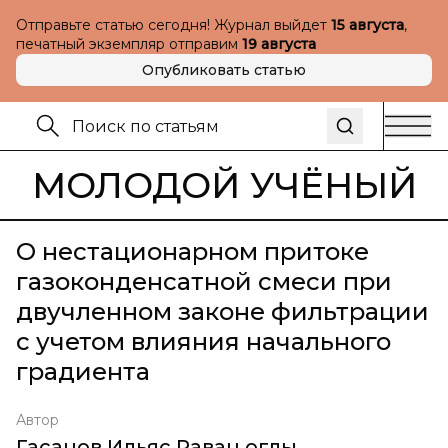
Отправьте статью сегодня! Журнал выйдет
15 августа
,
печатный экземпляр отправим
19 августа
Опубликовать статью
МОЛОДОЙ УЧЁНЫЙ
О нестационарном притоке
газоконденсатной смеси при
двучленном законе фильтрации
с учетом влияния начального
градиента
Автор
Гасанов Ильяс Раван оглы