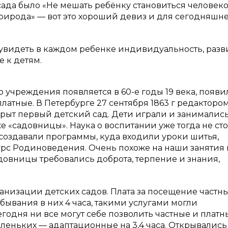
ада было «Не мешать ребёнку становиться человеко
 природа» — вот это хороший девиз и для сегодняшн
е увидеть в каждом ребенке индивидуальность, разв
е к детям.
о учреждения появляется в 60-е годы 19 века, появи
латные. В Петербурге 27 сентября 1863 г редакторо
крыт первый детский сад. Дети играли и занималис
 «садовницы». Наука о воспитании уже тогда не сто
 создавали программы, куда входили уроки шитья,
рс Родиноведения. Очень похоже на наши занятия 
садовницы требовались доброта, терпение и знания,
ганизации детских садов. Плата за посещение частн
бывания в них 4 часа, такими услугами могли
егодня ни все могут себе позволить частные и платн
леньких — адаптационные на 3,4 часа. Открывались