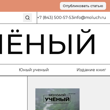
Опубликовать статью
+7 (843) 500-57-53
info@moluch.ru
ЧЁНЫЙ
Юный ученый
Издание книг