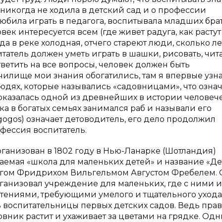
 никогда не ходила в детский сад и о профессии
 любила играть в педагога, воспитывала младших бра
век интересуется всем (где живет радуга, как растут
а в реке холодная, отчего стареют люди, сколько ле
итатель должен уметь играть в шашки, рисовать, чит
ответить на все вопросы, человек должен быть
илище мои знания обогатились, там я впервые узна
юдях, которые назывались «садовницами», что озна
оказалась одной из древнейших в истории человече
а в богатых семьях занимался раб и называли его
agogos) означает детоводитель, его дело продолжил
фессия воспитатель.
организован в 1802 году в Нью-Ланарке (Шотландия)
аемая «школа для маленьких детей» и название «Д
гогом Фридрихом Вильгельмом Августом Фребелем. 
ганизовал учреждение для маленьких, где с ними 
стениями, требующими умелого и тщательного ухода
 воспитательницы первых детских садов. Ведь прав
довник растит и ухаживает за цветами на грядке. Од