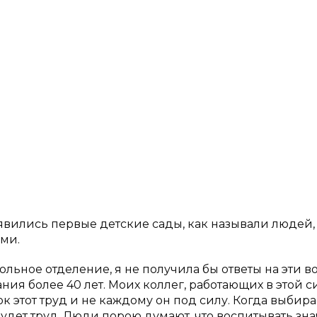
оявились первые детские сады, как называли людей,
ми.
ольное отделение, я не получила бы ответы на эти 
ания более 40 лет. Моих коллег, работающих в этой 
гок этот труд и не каждому он под силу. Когда выбир
будет труд. Люди порою думают, что воспитывать зна