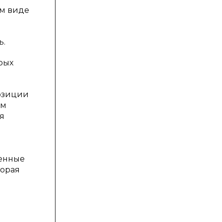
ом виде
ь.
рых
позиции
ом
я
ленные
торая