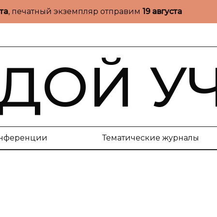
ста
, печатный экземпляр отправим
19 августа
ДОЙ У
нференции
Тематические журналы