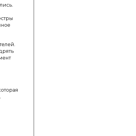
лись.
естры
нное
телей.
дрять
мент
которая
.