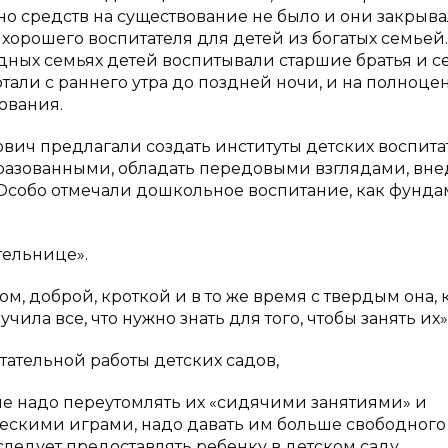
но средств на существование не было и они закрыва
и хорошего воспитателя для детей из богатых семьей.
едных семьях детей воспитывали старшие братья и с
тали с раннего утра до поздней ночи, и на полноце
ования.
вич предлагали создать институты детских воспита
бразованными, обладать передовыми взглядами, вне
 Особо отмечали дошкольное воспитание, как фунда
тельнице».
м, доброй, кроткой и в то же время с твердым она, 
учила все, что нужно знать для того, чтобы занять их»
ательной работы детских садов,
не надо переутомлять их «сидячими занятиями» и
скими играми, надо давать им больше свободного
следует предоставлять ребенку в детском саду