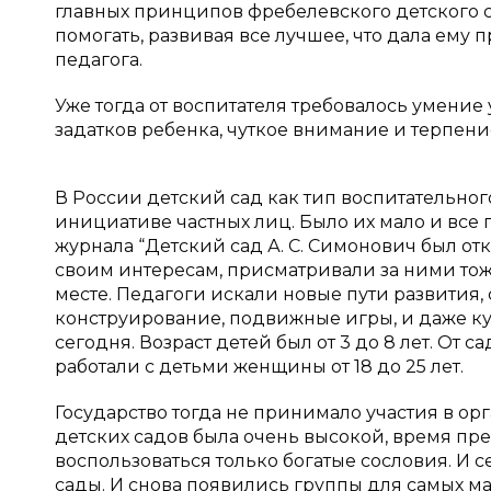
главных принципов фребелевского детского с
помогать, развивая все лучшее, что дала ему
педагога.
Уже тогда от воспитателя требовалось умени
задатков ребенка, чуткое внимание и терпени
В России детский сад как тип воспитательног
инициативе частных лиц. Было их мало и все п
журнала “Детский сад А. С. Симонович был от
своим интересам, присматривали за ними тоже
месте. Педагоги искали новые пути развития,
конструирование, подвижные игры, и даже ку
сегодня. Возраст детей был от 3 до 8 лет. От 
работали с детьми женщины от 18 до 25 лет.
Государство тогда не принимало участия в ор
детских садов была очень высокой, время пре
воспользоваться только богатые сословия. И с
сады. И снова появились группы для самых ма