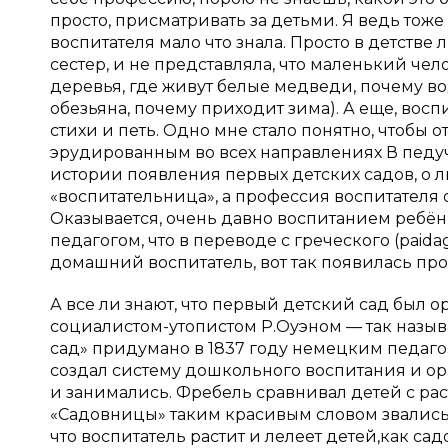
просто, присматривать за детьми. Я ведь тоже
воспитателя мало что знала. Просто в детстве
сестер, и не представляла, что маленький чело
деревья, где живут белые медведи, почему вод
обезьяна, почему приходит зима). А еще, восп
стихи и петь. Одно мне стало понятно, чтобы 
эрудированным во всех направлениях В педуч
истории появления первых детских садов, о л
«воспитательница», а профессия воспитателя 
Оказывается, очень давно воспитанием ребёнк
педагогом, что в переводе с греческого (paid
домашний воспитатель, вот так появилась про
А все ли знают, что первый детский сад был 
социалистом-утопистом Р.Оуэном — так назыв
сад» придумано в 1837 году немецким педа
создал систему дошкольного воспитания и ор
и занимались. Фребель сравнивал детей с ра
«Садовницы» таким красивым словом звались
что воспитатель растит и лелеет детей,как са