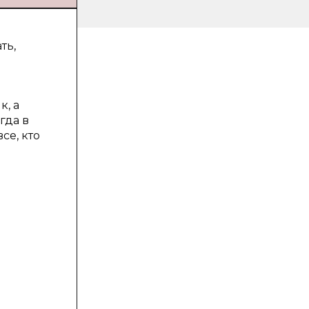
ть,
, а
гда в
се, кто