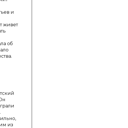
тьев и
т живет
ать
ла об
чало
ства.
етский
Он
играли
.
ильно,
ним из