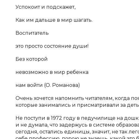
Успокоит и подскажет,
Как им дальше в мир шагать.
Воспитатель
это просто состояние души!
Без которой
невозможно в мир ребенка
нам войти (О. Романова)
Очень хочется напомнить читателям, когда п
которые занимались и присматривали за деть
Не поступи в 1972 году в педучилище на дошк
и не думала, что задержусь в системе образов
сегодня, остались единицы, значит, не так ле
себе профессию, порою не знаешь, какой это 