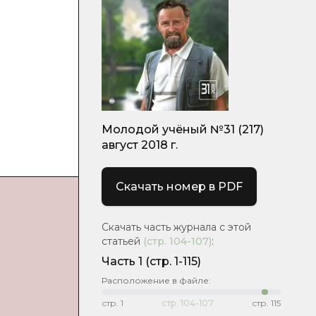
Молодой учёный №31 (217)
август 2018 г.
Скачать номер в PDF
Скачать часть журнала с этой
статьей
(стр.
104-107
)
:
Часть 1
(стр. 1-115)
Расположение в файле:
стр.
1
стр.
104-107
стр.
115