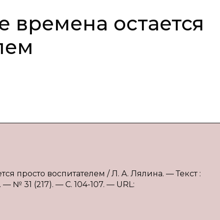
е времена остается
лем
тся просто воспитателем / Л. А. Лялина. — Текст :
№ 31 (217). — С. 104-107. — URL: