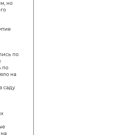
м, но
его
итие
лись по
м
ь по
яло на
в саду
ых
ые
 на