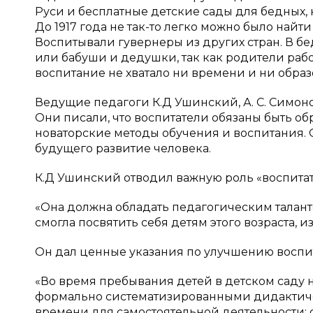
Руси и бесплатные детские сады для бедных, 
До 1917 года не так-то легко можно было найт
Воспитывали гувернеры из других стран. В б
или бабуши и дедушки, так как родители рабо
воспитание не хватало ни времени и ни образ
Ведущие педагоги К.Д Ушинский, А. С. Симоно
Они писали, что воспитатели обязаны быть о
новаторские методы обучения и воспитания.
будущего развитие человека.
К.Д Ушинский отводил важную роль «воспита
«Она должна обладать педагогическим таланто
смогла посвятить себя детям этого возраста, из
Он дал ценные указания по улучшению воспит
«Во время пребывания детей в детском саду 
формально систематизированными дидактиче
времени для самостоятельной деятельности; 