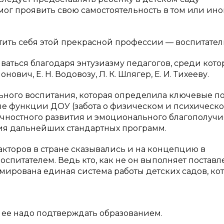
мог проявить свою самостоятельность в том или ин
тить себя этой прекрасной профессии — воспитател
ваться благодаря энтузиазму педагогов, среди кото
ович, Е. Н. Водовозу, Л. К. Шлягер, Е. И. Тихееву.
льного воспитания, которая определила ключевые 
ые функции ДОУ (забота о физическом и психическ
ичностного развития и эмоционального благополучи
ния дальнейших стандартных программ.
кторов в стране сказывались и на концепцию в
воспитателем. Ведь кто, как не он выполняет постав
рмирована единая система работы детских садов, ко
и ее надо подтверждать образованием.