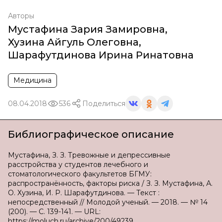
Авторы
Мустафина Зария Замировна
,
Хузина Айгуль Олеговна
,
Шарафутдинова Ирина Ринатовна
Медицина
08.04.2018
536
Поделиться
Библиографическое описание
Мустафина, З. З. Тревожные и депрессивные
расстройства у студентов лечебного и
стоматологического факультетов БГМУ:
распространённость, факторы риска / З. З. Мустафина, А.
О. Хузина, И. Р. Шарафутдинова. — Текст :
непосредственный // Молодой ученый. — 2018. — № 14
(200). — С. 139-141. — URL:
https://moluch.ru/archive/200/49239.