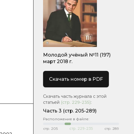
Молодой учёный №11 (197)
март 2018 г.
Скачать номер в PDF
Скачать часть журнала с этой
статьей
(стр.
229-235
)
:
Часть 3
(стр. 205-289)
Расположение в файле:
стр.
205
стр.
229-235
стр.
289