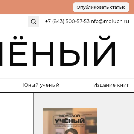
Опубликовать статью
+7 (843) 500-57-53
info@moluch.ru
ЧЁНЫЙ
Юный ученый
Издание книг