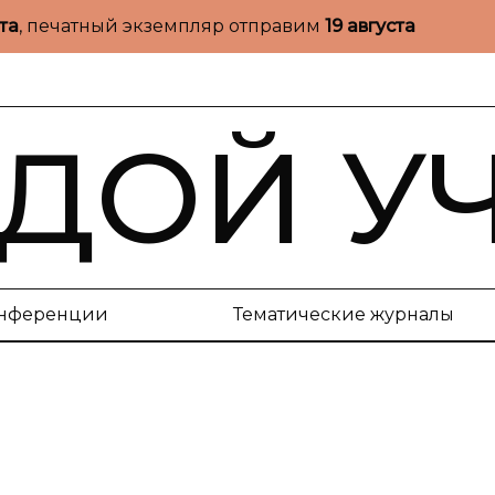
ста
, печатный экземпляр отправим
19 августа
ДОЙ У
нференции
Тематические журналы