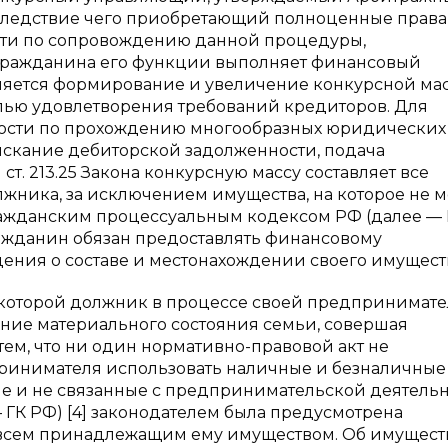
вследствие чего приобретающий полноценные права
ти по сопровождению данной процедуры,
 гражданина его функции выполняет финансовый
ляется формирование и увеличение конкурсной ма
 целью удовлетворения требований кредиторов. Для
нности по прохождению многообразных юридических
ыскание дебиторской задолженности, подача
ст. 213.25 Закона конкурсную массу составляет все
жника, за исключением имущества, на которое не 
Гражданским процессуальным кодексом РФ (далее —
на гражданин обязан предоставлять финансовому
ения о составе и местонахождении своего имущест
и которой должник в процессе своей предпринимат
ение материального состояния семьи, совершая
тем, что ни один нормативно-правовой акт не
ринимателя использовать наличные и безналичные
ле и не связанные с предпринимательской деятельн
— ГК РФ) [4] законодателем была предусмотрена
 всем принадлежащим ему имуществом. Об имущес