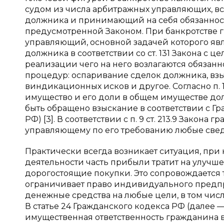
судом из числа арбитражных управляющих, 
должника и принимающий на себя обязаннос
предусмотренной Законом. При банкротстве
управляющий, основной задачей которого яв
должника в соответствии со ст. 131 Закона с
реализации чего на него возлагаются обяза
процедур: оспаривание сделок должника, вз
виндикационных исков и другое. Согласно п. 1 
имущество и его доли в общем имуществе дол
быть обращено взыскание в соответствии с 
РФ) [3]. В соответствии с п. 9 ст. 213.9 Зако
управляющему по его требованию любые свед
Практически всегда возникает ситуация, пр
деятельности часть прибыли тратит на улучш
дорогостоящие покупки. Это сопровождается 
ограничивает право индивидуального предп
денежные средства на любые цели, в том чис
В статье 24 Гражданского кодекса РФ (далее 
имущественная ответственность гражданина