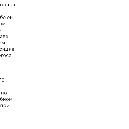
тства.
бо он
ном
я
аве
ом
орядке
егося
19
 по
ебном
 при