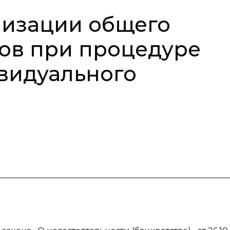
лизации общего
ов при процедуре
видуального
я