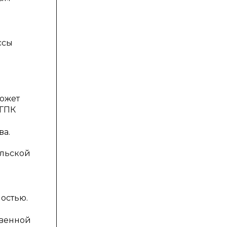
ссы
может
 ГПК
ва.
ельской
остью.
твенной