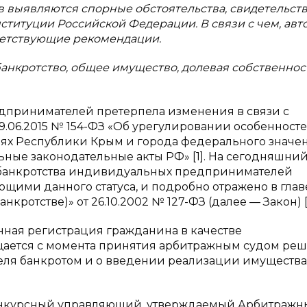
в выявляются спорные обстоятельства, свидетельс
ституции Российской Федерации. В связи с чем, авт
ветствующие рекомендации.
нкротство, общее имущество, долевая собственност
дпринимателей претерпела изменения в связи с
9.06.2015 № 154-ФЗ «Об урегулировании особенност
риях Республики Крым и города федерального значе
ьные законодательные акты РФ» [1]. На сегодняшни
банкротства индивидуальных предпринимателей
щими данного статуса, и подробно отражено в глав
кротстве)» от 26.10.2002 № 127-ФЗ (далее — Закон) [
твенная регистрация гражданина в качестве
ется с момента принятия арбитражным судом реш
ля банкротом и о введении реализации имущества
конкурсный управляющий, утверждаемый Арбитраж