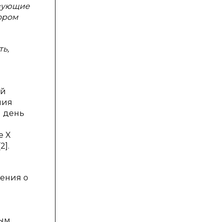
твующие
ором
ь,
ей
ния
й день
е X
2].
ения о
ным