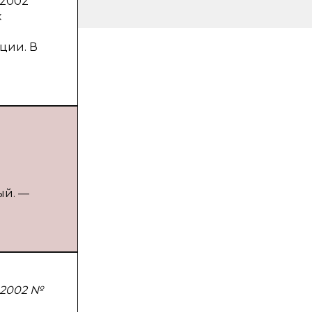
.2002
х
ции. В
ый. —
.2002 №