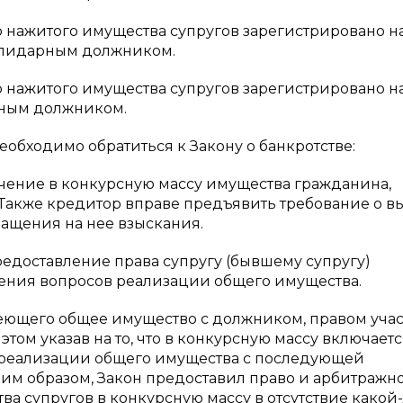
о нажитого имущества супругов зарегистрировано н
солидарным должником.
о нажитого имущества супругов зарегистрировано н
рным должником.
обходимо обратиться к Закону о банкротстве:
ключение в конкурсную массу имущества гражданина,
 Также кредитор вправе предъявить требование о в
ащения на нее взыскания.
предоставление права супругу (бывшему супругу)
ешения вопросов реализации общего имущества.
еющего общее имущество с должником, правом учас
этом указав на то, что в конкурсную массу включает
т реализации общего имущества с последующей
ким образом, Закон предоставил право и арбитражн
 супругов в конкурсную массу в отсутствие какой