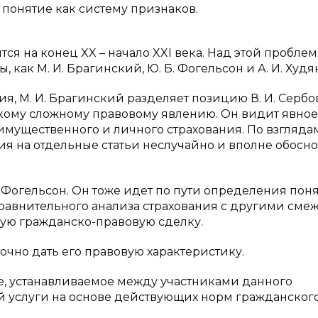
понятие как систему признаков.
ся на конец XX – начало XXI века. Над этой пробле
как М. И. Брагинский, Ю. Б. Фогельсон и А. И. Худя
я, М. И. Брагинский разделяет позицию В. И. Сербо
акому сложному правовому явлению. Он видит явное
мущественного и личного страхования. По взгляда
ния на отдельные статьи неслучайно и вполне обосно
 Фогельсон. Он тоже идет по пути определения пон
 сравнительного анализа страхования с другими см
ную гражданско-правовую сделку.
очно дать его правовую характеристику.
е, устанавливаемое между участниками данного
й услуги на основе действующих норм гражданског