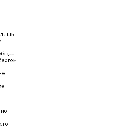
ь лишь
ет
 общее
баргом.
не
ре
ие
нно
ого