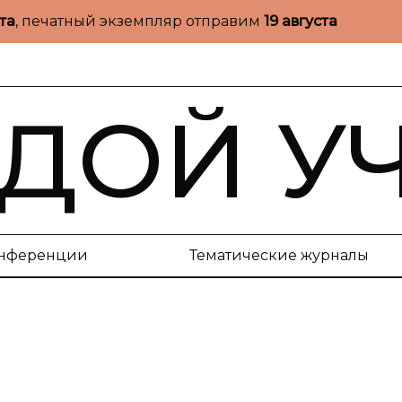
ста
, печатный экземпляр отправим
19 августа
ДОЙ У
нференции
Тематические журналы