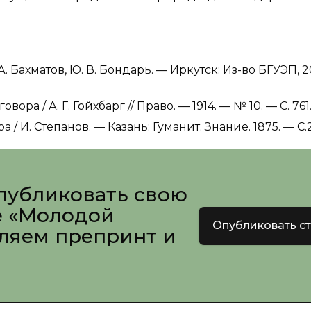
 А. Бахматов, Ю. В. Бондарь. — Иркутск: Из-во БГУЭП, 2
ора / А. Г. Гойхбарг // Право. — 1914. — № 10. — С. 761
/ И. Степанов. — Казань: Гуманит. Знание. 1875. — С.2
публиковать свою
е «Молодой
Опубликовать с
вляем препринт и