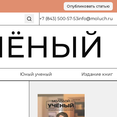
Опубликовать статью
+7 (843) 500-57-53
info@moluch.ru
ЧЁНЫЙ
Юный ученый
Издание книг