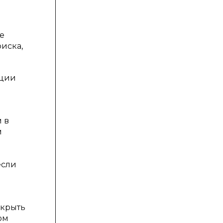
е
риска,
нции
 в
м
если
скрыть
ом