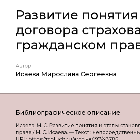
Развитие понятия
договора страхов
гражданском пра
Автор
Исаева Мирослава Сергеевна
Библиографическое описание
Исаева, М. С. Развитие понятия и этапы стан
праве / М. С. Исаева. — Текст : непосредственны
URL: https://moluch.ru/archive/197/48786.