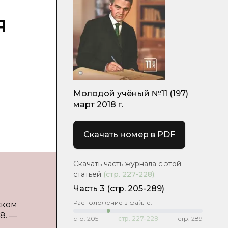
я
Молодой учёный №11 (197)
март 2018 г.
Скачать номер в PDF
Скачать часть журнала с этой
статьей
(стр.
227-228
)
:
Часть 3
(стр. 205-289)
Расположение в файле:
ском
28. —
стр.
205
стр.
227-228
стр.
289