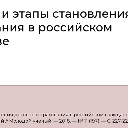
 и этапы становлени
ания в российском
ве
овления договора страхования в российском граждан
й // Молодой ученый. — 2018. — № 11 (197). — С. 227-2