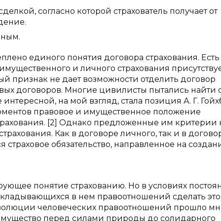
делкой, согласно которой страхователь получает от
дение.
ьным.
плено единого понятия договора страхования. Ест
 имущественного и личного страхования присутству
ый признак не дает возможности отделить договор
овых договоров. Многие цивилисты пытались найти
нтересной, на мой взгляд, стала позиция А. Г. Гойх
оментов правовое и имущественное положение
трахования. [2] Однако предложенные им критерии 
трахования. Как в договоре личного, так и в догово
 страховое обязательство, направленное на создан
ующее понятие страхованию. Но в условиях постоя
складывающихся в нем правоотношений сделать это
 эволюции человеческих правоотношений прошло мн
е имущество перед силами природы до солидарного