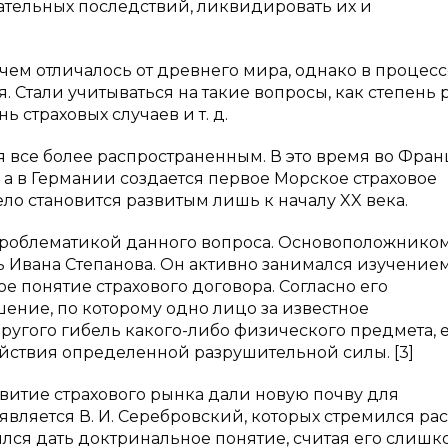
ательных последствий, ликвидировать их и
чем отличалось от древнего мира, однако в процесс
 Стали учитываться на такие вопросы, как степень 
 страховых случаев и т. д.
я все более распространенным. В это время во Фра
 а в Германии создается первое Морское страховое
ло становится развитым лишь к началу XX века.
роблематикой данного вопроса. Основоположником
ь Ивана Степанова. Он активно занимался изучение
е понятие страхового договора. Согласно его
шение, по которому одно лицо за известное
ругого гибель какого-либо физического предмета, 
ействия определенной разрушительной силы. [3]
звитие страхового рынка дали новую почву для
ляется В. И. Серебровский, которых стремился ра
ился дать доктринальное понятие, считая его слишк