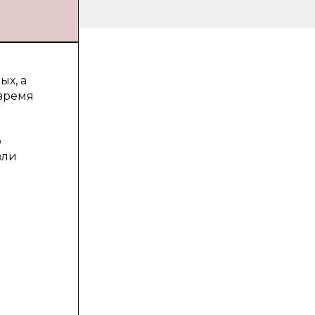
ых, а
 время
о
вли