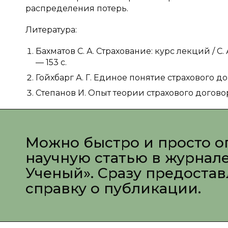
распределения потерь.
Литература:
Бахматов С. А. Страхование: курс лекций / С.
— 153 с.
Гойхбарг А. Г. Единое понятие страхового догов
Степанов И. Опыт теории страхового договора 
Можно быстро и просто о
научную статью в журнал
Ученый». Сразу предоста
справку о публикации.