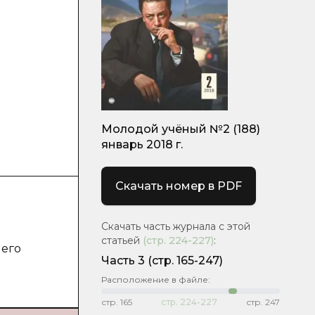
Молодой учёный №2 (188)
январь 2018 г.
Скачать номер в PDF
Скачать часть журнала с этой
статьей
(стр.
224-227
)
:
 его
Часть 3
(стр. 165-247)
Расположение в файле:
стр.
165
стр.
224-227
стр.
247