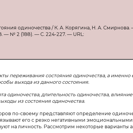
яния одиночества / К. А. Корягина, Н. А. Смирнова. 
— № 2 (188). — С. 224-227. — URL:
кты переживания состояния одиночества, а именно 
особы выхода из данного состояния.
ота одиночества, длительность одиночества, влияние
ыходы из состояния одиночества.
оров по-своему представляют определение одиноче
вязывают его с резко негативными эмоциональными
ют на личность. Рассмотрим некоторые варианты а