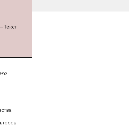
— Текст
его
ства.
второв