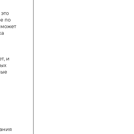
 это
не по
 может
ка
т, и
ных
ные
вания