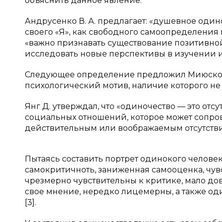
объяснить данное явление.
Андрусенко В. А. предлагает: «душевное оди
своего «Я», как свободного самоопределения 
«важно признавать существование позитивной
исследовать новые перспективы в изучении и
Следующее определение предложил Миюскович 
психологический мотив, наличие которого не 
Янг Д. утверждал, что «одиночество — это от
социальных отношений, которое может сопро
действительным или воображаемым отсутствие
Пытаясь составить портрет одинокого челов
самокритичноть, заниженная самооценка, чу
чрезмерно чувствительны к критике, мало д
свое мнение, нередко лицемерны, а также о
[3].