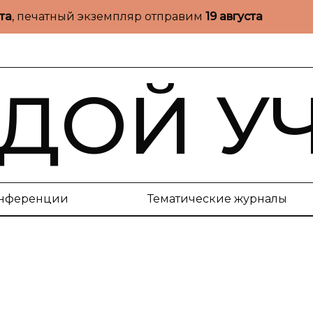
ста
, печатный экземпляр отправим
19 августа
ДОЙ У
нференции
Тематические журналы