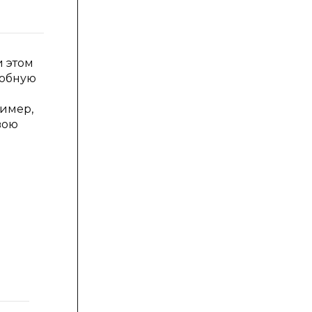
и этом
добную
ример,
вою