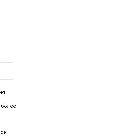
ия
 более
ное