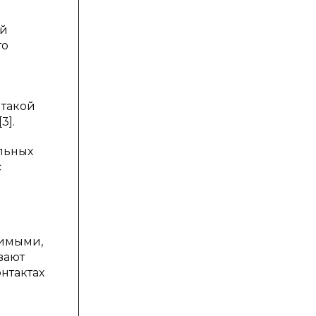
ей
то
 такой
3].
ельных
с
бимыми,
вают
нтактах