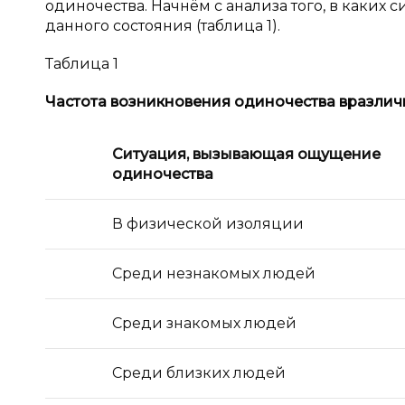
одиночества. Начнём с анализа того, в каких
данного состояния (таблица 1).
Таблица 1
Частота возникновения одиночества в
различ
Ситуация, вызывающая ощущение
одиночества
В физической изоляции
Среди незнакомых людей
Среди знакомых людей
Среди близких людей