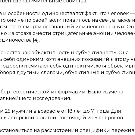
ственные отличительные свойства.
а и особенности одиночества тот факт, что человек —
о оно не по своей воли появилось на свет, а также 
ется страх смерти осознанный или неосознанный. Он
нно из страха смерти отрицательные эмоции челове
диночества [4].
ночества как объективность и субъективность. Она
ь себя одиноким, хотя внешних показаний к этому не
 подростки считают себя одинокими, хотя объектив
. Говоря другими словами, объективные и субъектив
 сбор теоретической информации. Было изучена
дальнейшего исследования.
5 мужчин в возрасте от 18 лет до 71 года. Для
ь авторской анкетой, состоящей из 5 вопросов.
 остановиться на рассмотрении специфики пережи