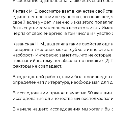
У состояния одиночества также есть свои соб
Литвак М. Е. рассматривает в качестве свойств
единственное в мире существо, осознающее, чт
своей воли умрет. Именно из-за этого появля
быть спутником человека всю его жизнь. Име
черпают свою энергию, в том числе и чувство о
Казанская Н. М., выделяла такие свойства оди
говорила: «Человек может субъективно считат
наоборот» Интересно заметить, что некоторые
показаний к этому нет абсолютно никаких [2]
факторы не совпадают.
В ходе данной работы, нами был произведен
определенная литература, необходимая для 
В исследовании приняли участие 30 женщин и 2
исследования одиночества мы воспользовалис
В начале нашего исследования мы хотели бы