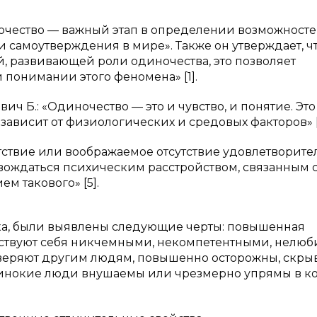
ночество — важный этап в определении возможност
и самоутверждения в мире». Также он утверждает, ч
, развивающей роли одиночества, это позволяет
 понимании этого феномена» [1].
Б.: «Одиночество — это и чувство, и понятие. Это
зависит от физиологических и средовых факторов» [
сутствие или воображаемое отсутствие удовлетворит
вождаться психическим расстройством, связанным 
м такового» [5].
ека, были выявлены следующие черты: повышенная
вствуют себя никчемными, некомпетентными, нелю
оверяют другим людям, повышенно осторожны, скры
динокие люди внушаемы или чрезмерно упрямы в ко