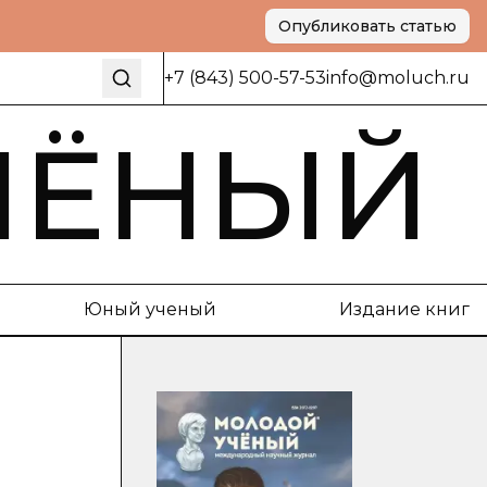
Опубликовать статью
+7 (843) 500-57-53
info@moluch.ru
ЧЁНЫЙ
Юный ученый
Издание книг