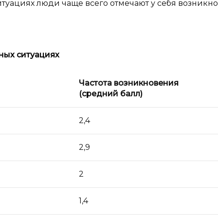
 ситуациях люди чаще всего отмечают у себя возникн
ных ситуациях
Частота возникновения
(средний балл)
2,4
2,9
2
1,4