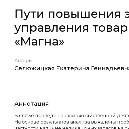
Пути повышения 
управления това
«Магна»
Авторы
Селюжицкая Екатерина Геннадьевн
Аннотация
В статье проведен анализ хозяйственной де
На основе результатов анализа выявлены пр
частности наличие неликвидных запасов на с