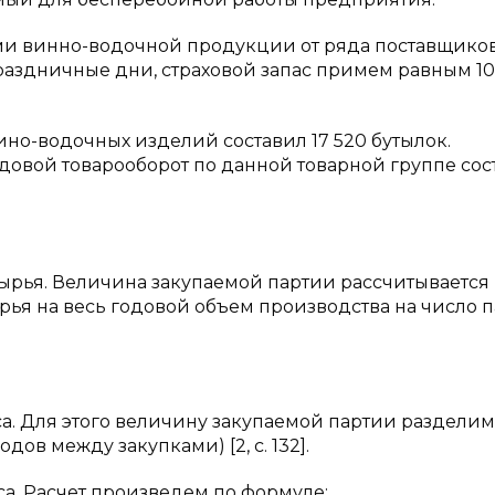
ми винно-водочной продукции от ряда поставщиков
аздничные дни, страховой запас примем равным 10
ино-водочных изделий составил 17 520 бутылок.
годовой товарооборот по данной товарной группе сос
сырья. Величина закупаемой партии рассчитывается
я на весь годовой объем производства на число п
а. Для этого величину закупаемой партии разделим
ов между закупками) [2, c. 132].
са. Расчет произведем по формуле: