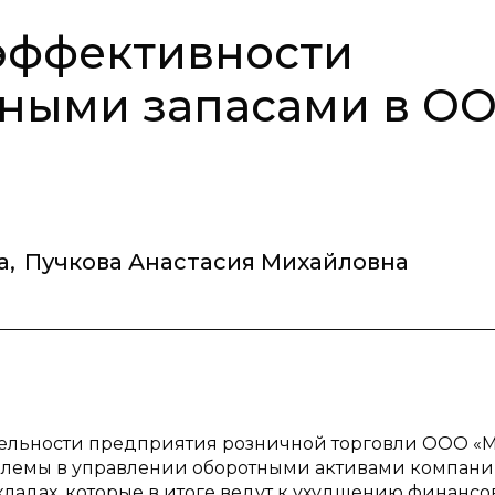
эффективности
рными запасами в О
а
,
Пучкова Анастасия Михайловна
ятельности предприятия розничной торговли ООО «
облемы в управлении оборотными активами компании
кладах, которые в итоге ведут к ухудшению финансо