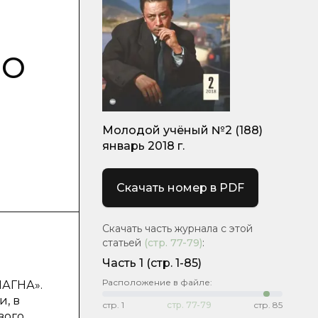
ОО
Молодой учёный №2 (188)
январь 2018 г.
Скачать номер в PDF
Скачать часть журнала с этой
статьей
(стр.
77-79
)
:
Часть 1
(стр. 1-85)
Расположение в файле:
МАГНА».
, в
стр.
1
стр.
77-79
стр.
85
вого