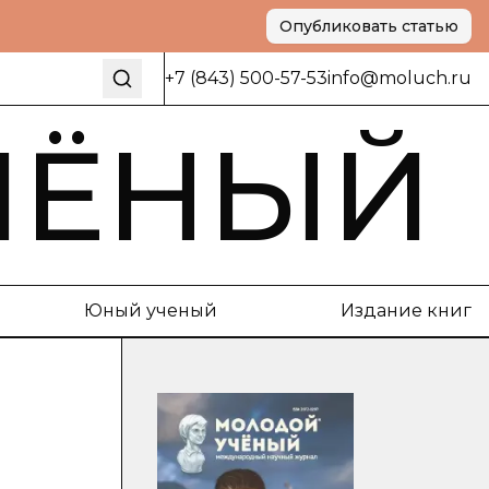
Опубликовать статью
+7 (843) 500-57-53
info@moluch.ru
ЧЁНЫЙ
Юный ученый
Издание книг