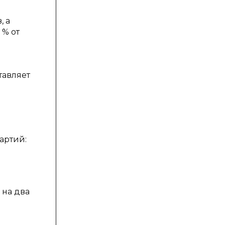
, а
 % от
тавляет
артий:
 на два