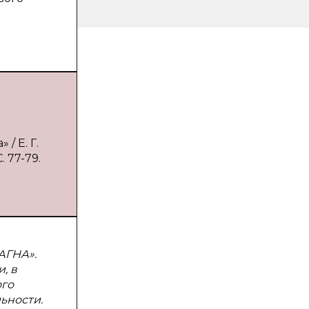
/ Е. Г.
 77-79.
АГНА».
, в
ого
ьности.