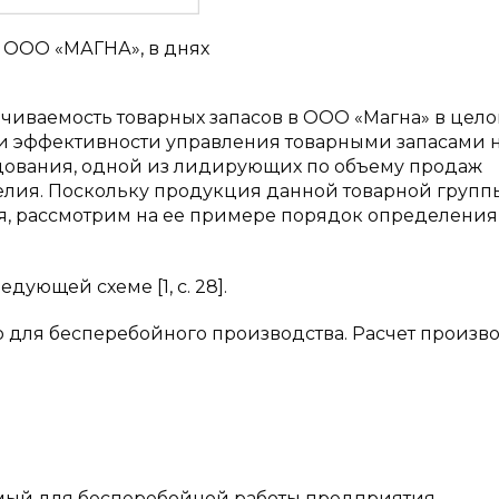
в ООО «МАГНА», в днях
чиваемость товарных запасов в ООО «Магна» в цел
ии эффективности управления товарными запасами 
едования, одной из лидирующих по объему продаж
елия. Поскольку продукция данной товарной групп
я, рассмотрим на ее примере порядок определения
дующей схеме [1, c. 28].
о для бесперебойного производства. Расчет произв
мый для бесперебойной работы предприятия.