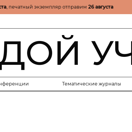
ста
, печатный экземпляр отправим
26 августа
ДОЙ У
нференции
Тематические журналы