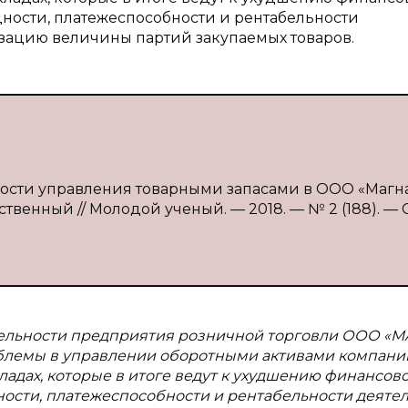
ности, платежеспособности и рентабельности
изацию величины партий закупаемых товаров.
сти управления товарными запасами в ООО «Магна» 
твенный // Молодой ученый. — 2018. — № 2 (188). — С.
тельности предприятия розничной торговли ООО «М
блемы в управлении оборотными активами компании
ладах, которые в итоге ведут к ухудшению финансов
ости, платежеспособности и рентабельности деятел