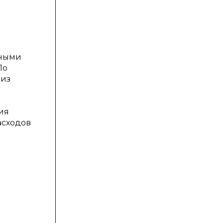
рными
По
 из
ия
асходов