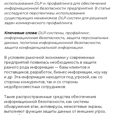
использования DLP и профайлинга для обеспечения
информационной безопасности предприятий. В статье
исследуется перспективы использования
существующих механизмов DLP-систем для решения
задач коммерческого профайлинга.
Ключевые слова:
DLP-системы, профайлинг,
информационная безопасность, защита персональных
данных, политика информационной безопасности,
защита конфиденциальной информации.
В условиях рыночной экономики у современных
предприятий появилась необходимость в защите
разного рода информации — базы клиентов и
поставщиков, разработок, бизнес-информации, ноу-хау
и др. Эта информация находится под угрозой, как со
стороны конкурентов, так и со стороны
недобросовестных сотрудников.
Такие распространенные средства обеспечения
информационной безопасности, как системы
обнаружения атак, антивирусы, межсетевые экраны,
выполняют функции защиты данных от внешних угроз,