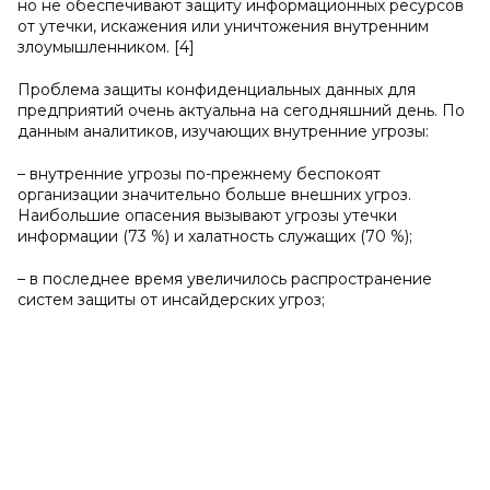
но не обеспечивают защиту информационных ресурсов
от утечки, искажения или уничтожения внутренним
злоумышленником. [4]
Проблема защиты конфиденциальных данных для
предприятий очень актуальна на сегодняшний день. По
данным аналитиков, изучающих внутренние угрозы:
– внутренние угрозы по-прежнему беспокоят
организации значительно больше внешних угроз.
Наибольшие опасения вызывают угрозы утечки
информации (73 %) и халатность служащих (70 %);
– в последнее время увеличилось распространение
систем защиты от инсайдерских угроз;