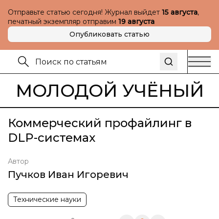
Отправьте статью сегодня! Журнал выйдет
15 августа
,
печатный экземпляр отправим
19 августа
Опубликовать статью
МОЛОДОЙ УЧЁНЫЙ
Коммерческий профайлинг в
DLP-системах
Автор
Пучков Иван Игоревич
Технические науки