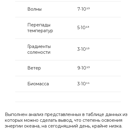
Волны
7∙10¹³
2,7∙10¹
Перепады
5∙10¹³
2∙10¹²
температур
Градиенты
3∙10¹³
2,6∙10¹
солености
Ветер
9∙10¹³
5∙10¹¹
Биомасса
3∙10¹¹
2∙10¹º
Выполнен анализ представленных в таблице данных из
которых можно сделать вывод, что степень освоения
энергии океана, на сегодняшний день, крайне низка.