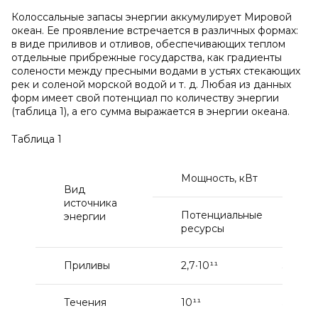
Колоссальные запасы энергии аккумулирует Мировой
океан. Ее проявление встречается в различных формах:
в виде приливов и отливов, обеспечивающих теплом
отдельные прибрежные государства, как градиенты
солености между пресными водами в устьях стекающих
рек и соленой морской водой и т. д. Любая из данных
форм имеет свой потенциал по количеству энергии
(таблица 1), а его сумма выражается в энергии океана.
Таблица 1
Мощность, кВт
Вид
источника
Потенциальные
энергии
ресурсы
Приливы
2,7∙10¹¹
3∙10¹º
Течения
10¹¹
5∙10¹º