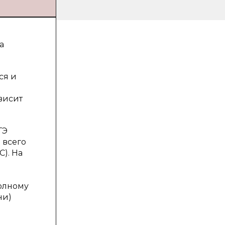
а
ся и
висит
ТЭ
 всего
С). На
полному
ни)