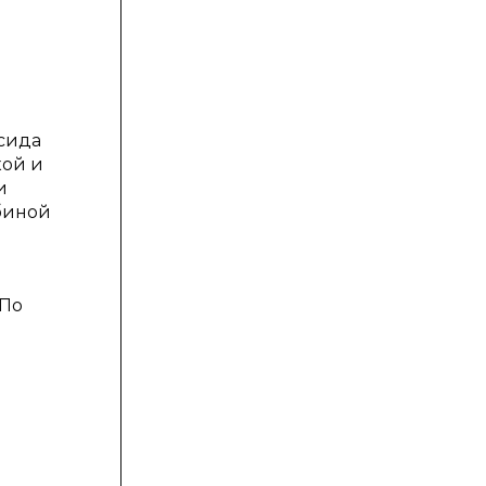
ксида
кой и
и
биной
а
 По