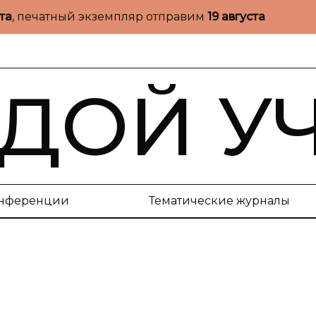
ста
, печатный экземпляр отправим
19 августа
ДОЙ У
нференции
Тематические журналы