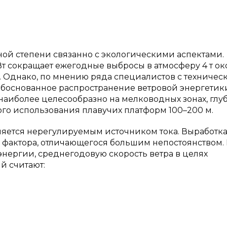
ой степени связанно с экологическими аспектами.
Вт сокращает ежегодные выбросы в атмосферу 4 т о
еры. Однако, по мнению ряда специалистов с техничес
обоснованное распространение ветровой энергетик
наиболее целесообразно на мелководных зонах, глу
го использования плавучих платформ 100–200 м.
вляется нерегулируемым источником тока. Выработк
— фактора, отличающегося большим непостоянством.
нергии, среднегодовую скорость ветра в целях
й считают: