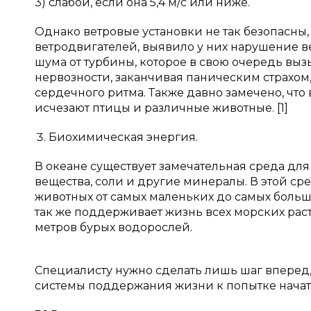
3) слабой, если она 5,4 м/c или ниже.
Однако ветровые установки не так безопасны
ветродвигателей, выявило у них нарушение 
шума от турбины, которое в свою очередь выз
нервозности, заканчивая паническим страхо
сердечного ритма. Также давно замечено, что 
исчезают птицы и различные животные. [1]
Биохимическая энергия.
В океане существует замечательная среда для
вещества, соли и другие минералы. В этой ср
животных от самых маленьких до самых больши
так же поддерживает жизнь всех морских рас
метров бурых водорослей.
Специалисту нужно сделать лишь шаг вперед,
системы поддержания жизни к попытке начать