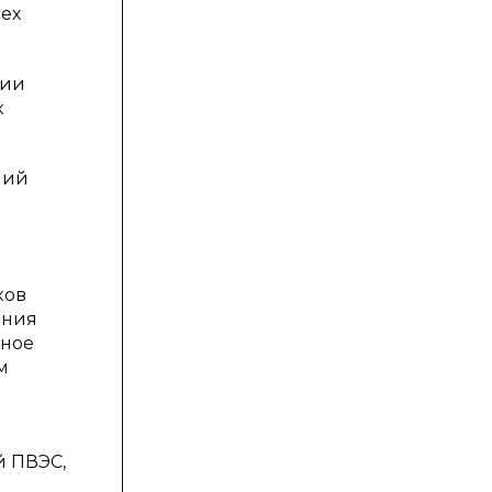
сех
гии
к
ний
ков
ения
ьное
м
й ПВЭС,