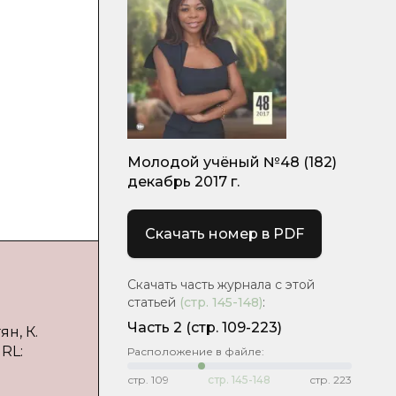
Молодой учёный №48 (182)
декабрь 2017 г.
Скачать номер в PDF
Скачать часть журнала с этой
статьей
(стр.
145-148
)
:
Часть 2
(cтр. 109-223)
н, К.
URL:
Расположение в файле:
стр.
109
стр.
145-148
стр.
223