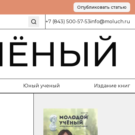
Опубликовать статью
+7 (843) 500-57-53
info@moluch.ru
ЧЁНЫЙ
Юный ученый
Издание книг