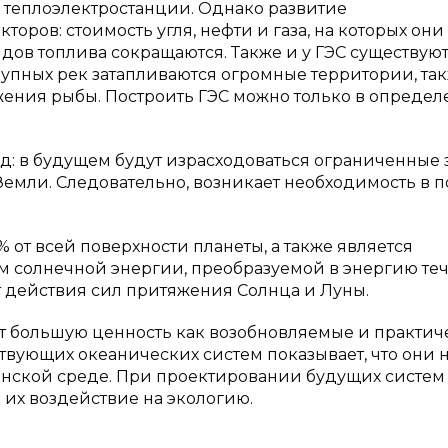
 теплоэлектростанции. Однако развитие
оров: стоимость угля, нефти и газа, на которых они
идов топлива сокращаются. Также и у ГЭС существую
упных рек затапливаются огромные территории, так
ения рыбы. Построить ГЭС можно только в определ
д: в будущем будут израсходоваться ограниченные 
емли. Следовательно, возникает необходимость в 
от всей поверхности планеты, а также является
м солнечной энергии, преобразуемой в энергию те
т действия сил притяжения Солнца и Луны.
т большую ценность как возобновляемые и практич
вующих океанических систем показывает, что они 
анской среде. При проектировании будущих систем
 их воздействие на экологию.