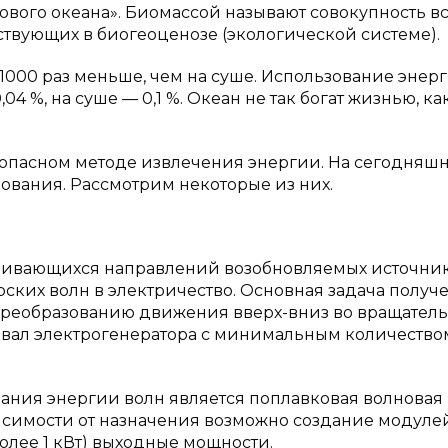
вого океана». Биомассой называют совокупность в
ствующих в биогеоценозе (экологической системе).
000 раз меньше, чем на суше. Использование энер
4 %, на суше — 0,1 %. Океан не так богат жизнью, ка
езопасном методе извлечения энергии. На сегодняш
ования. Рассмотрим некоторые из них.
вивающихся направлений возобновляемых источни
ских волн в электричество. Основная задача получ
 преобразованию движения вверх-вниз во вращател
вал электрогенератора с минимальным количество
ания энергии волн является поплавковая волновая
исимости от назначения возможно создание модуле
(более 1 кВт) выходные мощности.