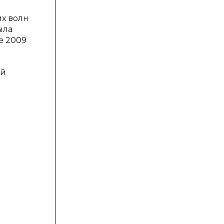
х волн
ыла
е 2009
ой