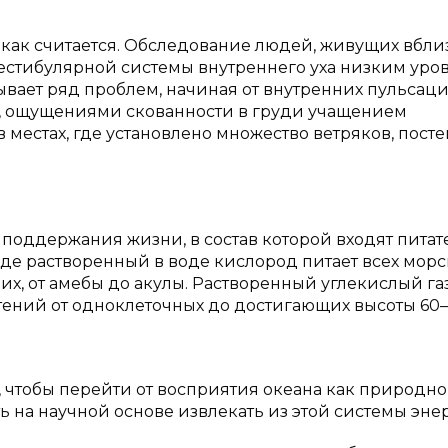
, как считается. Обследование людей, живущих вбли
вестибулярной системы внутреннего уха низким уро
ывает ряд проблем, начиная от внутренних пульсац
м, ощущениями скованности в груди учащением
в местах, где установлено множество ветряков, пост
 поддержания жизни, в состав которой входят пита
еде растворенный в воде кислород питает всех мор
х, от амебы до акулы. Растворенный углекислый га
тений от одноклеточных до достигающих высоты 60
 чтобы перейти от восприятия океана как природн
 на научной основе извлекать из этой системы эне