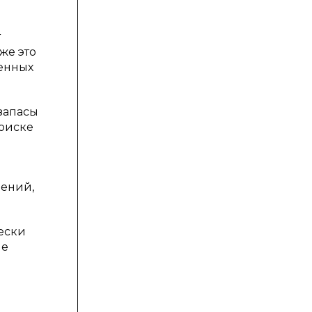
т
же это
енных
запасы
поиске
чений,
ески
не