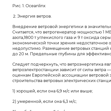
Рис. 1. Oceanlinx
Энергия ветров.
Внедрение ветровой энергетики в значительн
Считается, что ветрогенератор мощностью 1 М
азота,1800 т углекислого газа и 9 т оксида с
экономической точки зрения недостаточное 
недопустимо. Размещение ветровых станций 
до 20 м. Предельные глубины для эффективно
Следует подчеркнуть, что ветроэнергетика я
ветроэлектростанции зависит от силы ветра 
оценкам Европейской ассоциации ветровой э
строительства ветровых электрических станци
1) хорошей, если она 6,9 м/с или выше;
2) умеренной, если она 6,3 м/с;