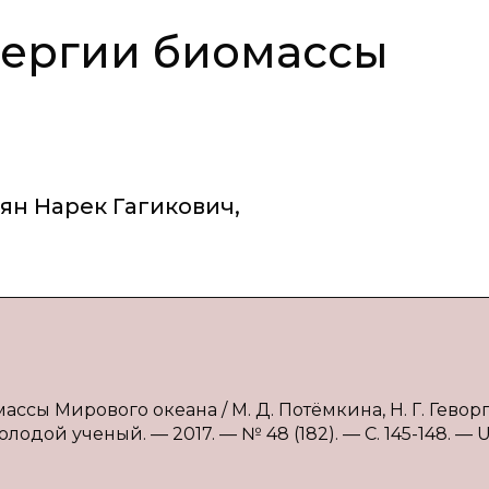
нергии биомассы
ян Нарек Гагикович
,
сы Мирового океана / М. Д. Потёмкина, Н. Г. Геворгя
лодой ученый. — 2017. — № 48 (182). — С. 145-148. — 