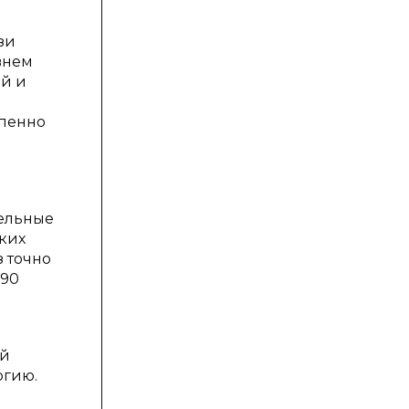
зи
внем
ий и
епенно
тельные
ских
з точно
–90
ой
ргию.