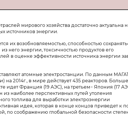
раслей мирового хозяйства достаточно актуальна н
ых источников энергии.
ся их возобновляемостью, способностью сохранять
из него энергии, токсичностью продуктов его
телей в оценке эффективности источника энергии за
тавляют атомные электростанции. По данным МАГА
 на 2014г., в мире действует 435 реакторов. Больше
те идет Франция (19 АЭС), на третьем− Япония (17 АЭ
н из наиболее перспективных путей утоления
ного топлива для выработки электроэнергии
тивная идея, которая в конце концов приведет к 
й, по соображению глобальной безопасности степе