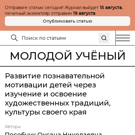
Отправьте статью сегодня! Журнал выйдет
15 августа
,
печатный экземпляр отправим
19 августа
Опубликовать статью
МОЛОДОЙ УЧЁНЫЙ
Развитие познавательной
мотивации детей через
изучение и освоение
художественных традиций,
культуры своего края
Авторы
Пособчук Оксана Николаевна
,