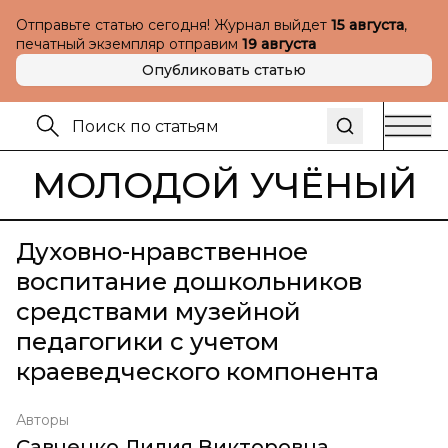
Отправьте статью сегодня! Журнал выйдет
15 августа
,
печатный экземпляр отправим
19 августа
Опубликовать статью
МОЛОДОЙ УЧЁНЫЙ
Духовно-нравственное
воспитание дошкольников
средствами музейной
педагогики с учетом
краеведческого компонента
Авторы
Савченко Лилия Викторовна
,