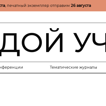
ста
, печатный экземпляр отправим
26 августа
ДОЙ У
нференции
Тематические журналы