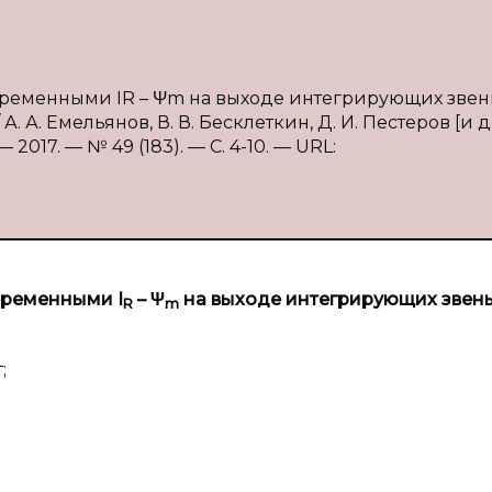
ременными IR – Ψm на выходе интегрирующих звен
. А. Емельянов, В. В. Бесклеткин, Д. И. Пестеров [и др
2017. — № 49 (183). — С. 4-10. — URL:
переменными
I
– Ψ
на выходе интегрирующих звень
R
m
;