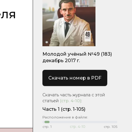
еля
Молодой учёный №49 (183)
декабрь 2017 г.
Скачать номер в PDF
Скачать часть журнала с этой
статьей
(стр.
4-10
)
:
Часть 1
(стр. 1-105)
Расположение в файле:
стр.
1
стр.
4-10
стр.
105