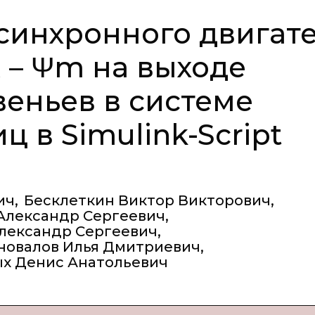
синхронного двигат
 – Ψm на выходе
еньев в системе
 в Simulink-Script
ич
,
Бесклеткин Виктор Викторович
,
Александр Сергеевич
,
лександр Сергеевич
,
новалов Илья Дмитриевич
,
х Денис Анатольевич