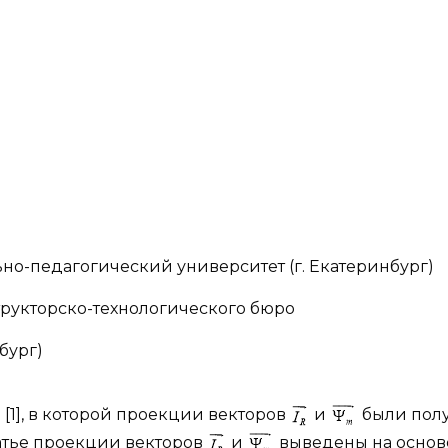
о-педагогический университет (г. Екатеринбург)
трукторско-технологического бюро
бург)
[1], в которой проекции векторов
и
были пол
татье проекции векторов
и
выведены на основ