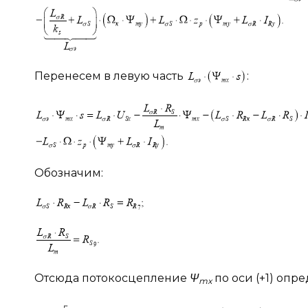
Перенесем в левую часть
:
Обозначим:
Отсюда потокосцепление
Ψ
по оси (+1) опр
mx