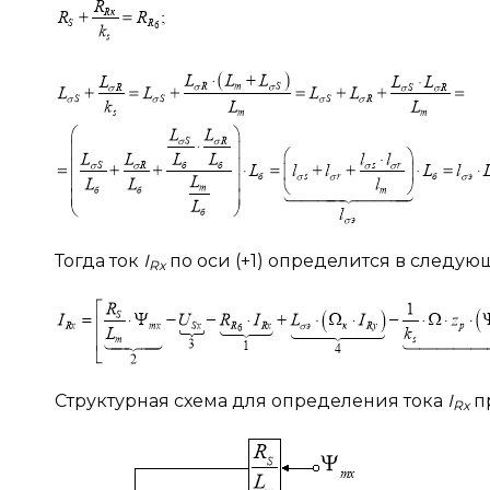
Тогда ток
I
по оси (+1) определится в следую
Rx
Структурная схема для определения тока
I
пр
Rx