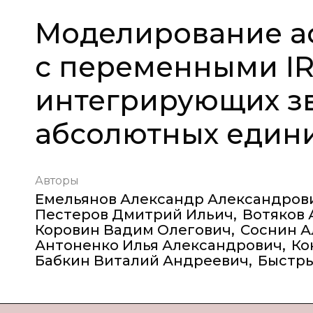
Моделирование а
с переменными IR
интегрирующих зв
абсолютных единиц
Авторы
Емельянов Александр Александров
Пестеров Дмитрий Ильич
,
Вотяков 
Коровин Вадим Олегович
,
Соснин А
Антоненко Илья Александрович
,
Ко
Бабкин Виталий Андреевич
,
Быстры