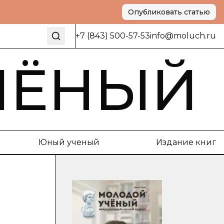
Опубликовать статью
+7 (843) 500-57-53
info@moluch.ru
ЧЁНЫЙ
Юный ученый
Издание книг