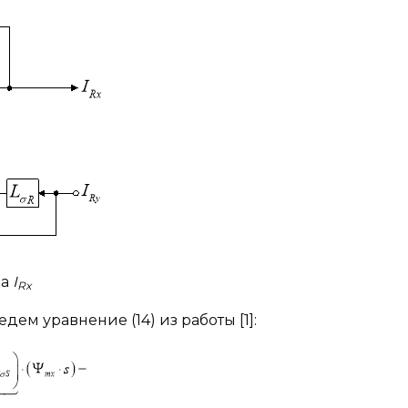
ка
I
Rx
дем уравнение (14) из работы [1]: