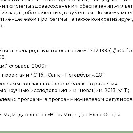
ния системы здравоохранения, обеспечения жилье
их задач, обозначенных документом. По моему мне
ятие «целевой программы», а также конкретизирует,
ю.
ята всенародным голосованием 12.12.1993) // «Соб
98;
ий словарь. 2006 г;
роектами / СПб, «Санкт- Петербург», 2011;
программ социально-экономического развития
е научные исследования и инновации. 2013. № 11;
 целевых программ в программно-целевом регулиро
-М», Издательство «Весь Мир». Дж. Блэк. Общая