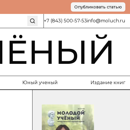
Опубликовать статью
+7 (843) 500-57-53
info@moluch.ru
ЧЁНЫЙ
Юный ученый
Издание книг