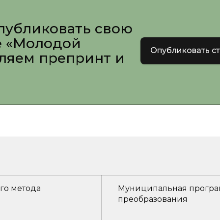
публиковать свою
е «Молодой
Опубликовать с
вляем препринт и
го метода
Муниципальная програм
преобразования