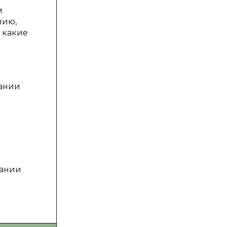
м
нию,
 какие
рании
вании