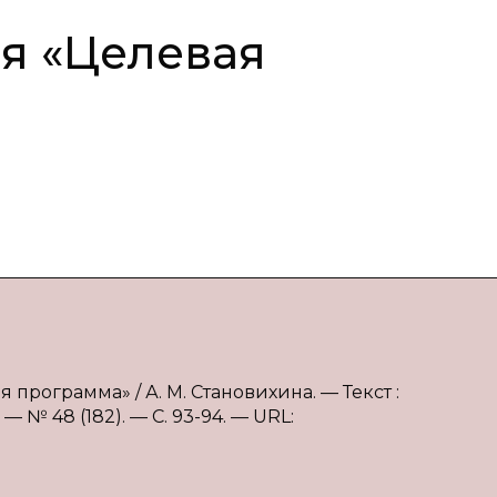
я «Целевая
 программа» / А. М. Становихина. — Текст :
 № 48 (182). — С. 93-94. — URL: