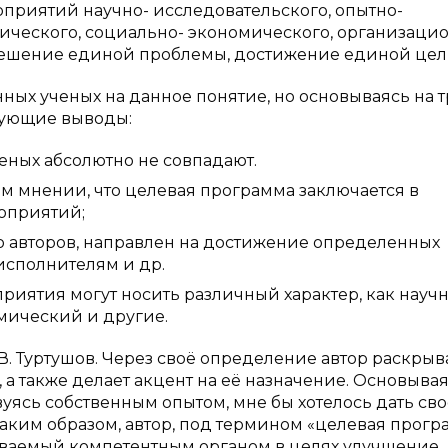
риятий научно- исследовательского, опытно-
гического, социально- экономического, организацио
решение единой проблемы, достижение единой цели
ных ученых на данное понятие, но основываясь на т
дующие выводы:
еных абсолютно не совпадают.
ом мнении, что целевая программа заключается в
оприятий;
 авторов, направлен на достижение определенных
 исполнителям и др.
приятия могут носить различный характер, как научн
мический и другие.
 В. Туртушов. Через своё определение автор раскрыва
а также делает акцент на её назначение. Основывая
ясь собственным опытом, мне бы хотелось дать сво
аким образом, автор, под термином «целевая прогр
аваемый компетентным органом в целях улучшение