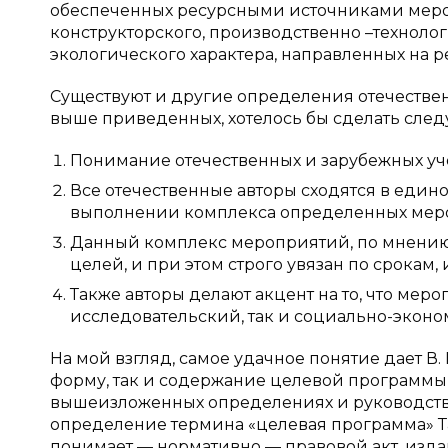
обеспеченных ресурсными источниками мероп
конструкторского, производственно –техноло
экологического характера, направленных на 
Существуют и другие определения отечествен
выше приведенных, хотелось бы сделать сле
Понимание отечественных и зарубежных уч
Все отечественные авторы сходятся в един
выполнении комплекса определенных мер
Данный комплекс мероприятий, по мнению
целей, и при этом строго увязан по срокам,
Также авторы делают акцент на то, что меро
исследовательский, так и социально-эконо
На мой взгляд, самое удачное понятие дает В.
форму, так и содержание целевой программы, 
вышеизложенных определениях и руководству
определение термина «целевая программа» Т
понимает — нормативно — правовой акт, изд