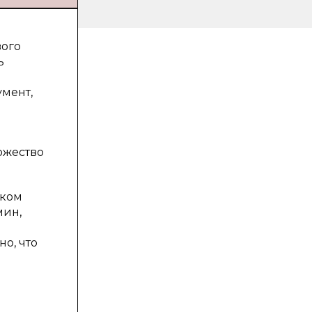
вого
ь
умент,
ожество
ском
мин,
о, что