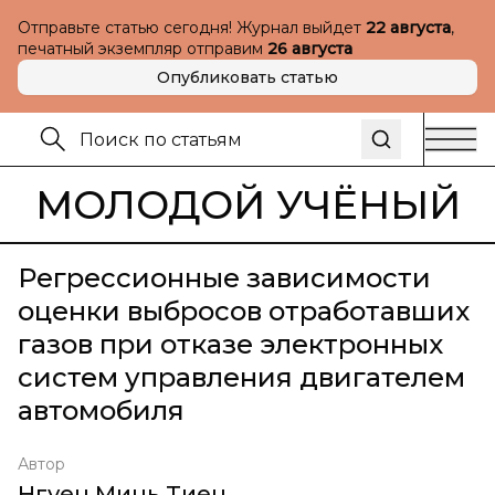
Отправьте статью сегодня! Журнал выйдет
22 августа
,
печатный экземпляр отправим
26 августа
Опубликовать статью
МОЛОДОЙ УЧЁНЫЙ
Регрессионные зависимости
оценки выбросов отработавших
газов при отказе электронных
систем управления двигателем
автомобиля
Автор
Нгуен Минь Тиен