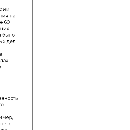
ории
ния на
е 60
 них
м было
ных дел
е
алах
х
авность
го
имер,
 него