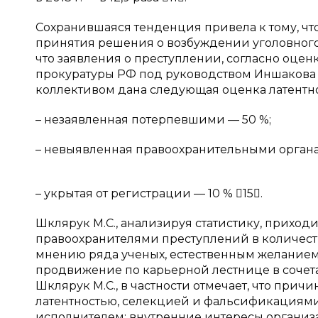
Сохранившаяся тенденция привела к тому, ч
принятия решения о возбуждении уголовного д
что заявления о преступлении, согласно оце
прокуратуры РФ под руководством Иншакова С.
коллективом дана следующая оценка латентно
– незаявленная потерпевшими — 50 %;
– невыявленная правоохранительными органа
– укрытая от регистрации — 10 % 15.
Шклярук М.С., анализируя статистику, приход
правоохранителями преступлений в количеств
мнению ряда ученых, естественным желанием
продвижение по карьерной лестнице в сочета
Шклярук М.С., в частности отмечает, что прич
латентностью, селекцией и фальсификациями, 
исполнителем: внутренние интересы организ