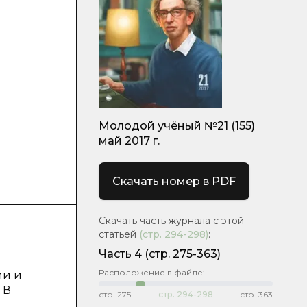
Молодой учёный №21 (155)
май 2017 г.
Скачать номер в PDF
Скачать часть журнала с этой
статьей
(стр.
294-298
)
:
Часть 4
(cтр. 275-363)
Расположение в файле:
ии и
 В
стр.
275
стр.
294-298
стр.
363