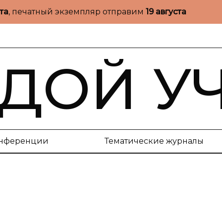
ста
, печатный экземпляр отправим
19 августа
ДОЙ У
нференции
Тематические журналы