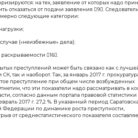
ризируются: на тех, заявление от которых надо прин
рить отказаться от подачи заявления 9. Следовател
имерно следующие категории:
нагрузки;
случае («неизбежные» дела);
 раскрываемости 16.
тых преступлений может быть связано как с лучше
, так и наоборот. Так, за январь 2017 г. прокуратур
рытое преступление при общем числе возбужденных
 Отметим, что эти показатели надо рассматривать в ко
асти, согласно данным портала правовой статистики
раль 2017 г. 27,2 %. В указанный период Саратовск
й Федерации по динамике роста преступности,
трыв от среднестатистического показателя составля