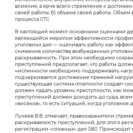
влияния, а ярче всего стремление к достижен
своей работы, б) объема своей работы. Объем
процесса 7.
В настоящий момент основными оценками дея
являющийся мерилом эффективности профилак
уголовных дел — оценивать работу как эффект
снижение количества возбужденных уголовных
раскрываемость. При этом необходимо сохран
преступлений предполагает, что работы должн
численности необходимо поддерживать нагруз
подчеркивается достижение прежней нагрузк
существующая система отчетности создает си
должен падать уровень преступности, как мо
преступлений должен доходить до суда, всем
«висяков», то есть ситуаций, когда уголовное 
Лунеев В.В. отмечает, правоохранители стрем
раскрываемость преступлений, для этого рег
регистрации «сложных» дел 8. Происходит