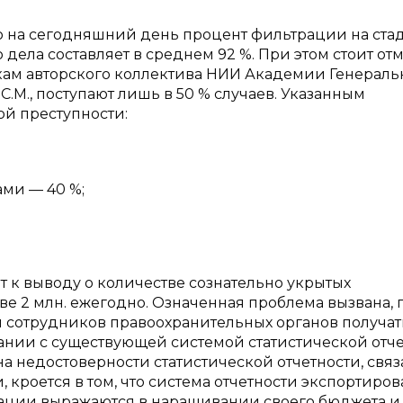
то на сегодняшний день процент фильтрации на ста
ела составляет в среднем 92 %. При этом стоит отм
нкам авторского коллектива НИИ Академии Генерал
М., поступают лишь в 50 % случаев. Указанным
й преступности:
ми — 40 %;
ит к выводу о количестве сознательно укрытых
е 2 млн. ежегодно. Означенная проблема вызвана, 
 сотрудников правоохранительных органов получат
нии с существующей системой статистической отче
ина недостоверности статистической отчетности, свя
кроется в том, что система отчетности экспортиров
ации выражаются в наращивании своего бюджета и