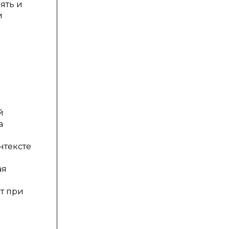
ять и
и
й
а
нтексте
ая
ет при