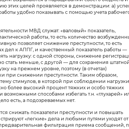
ию этих целей проявляется в демонстрации: а) усп
 работы удобно показывать с помощью учета рабочег
тельности МВД служат: «валовый» показатель,
тической работы, то есть количество возбужденн
ивную позволяет снижение преступности, то есть
 дел к АППГ, и качественный показатель работы —
ять нагрузку: с одной стороны, снижение регистра
о стать меньше, с другой — для сохранения штатно
ку на прежнем уровне, поэтому (в отчетах)
и при снижении преступности. Таким образом,
стему стимулов, в которой при соблюдении нагрузк
жно более высокий процент тяжких и особо тяжких
и возможными способами избегать т.н. «глухарей» и
дело есть, а подозреваемых нет.
ятся снижать показатели преступности и повышать
истрируют «легкие» дела и любыми путями уходят от
 предварительная фильтрация приема сообщений, 