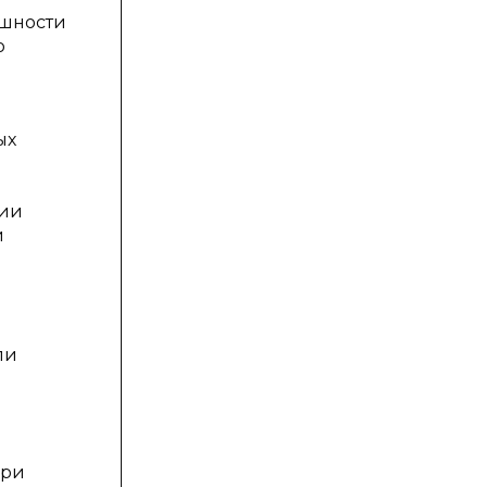
ешности
о
ых
ции
й
и
ли
при