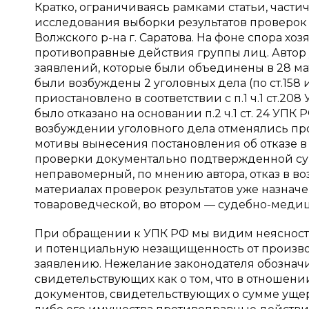
Кратко, ограничиваясь рамками статьи, част
исследования выборки результатов проверок 
Волжского р-на г. Саратова. На фоне спора хо
противоправные действия группы лиц. Автор 
заявлений, которые были объединены в 28 ма
были возбуждены 2 уголовных дела (по ст.158
приостановлено в соответствии с п.1 ч.1 ст.20
было отказано на основании п.2 ч.1 ст. 24 УПК
возбуждении уголовного дела отменялись про
мотивы вынесения постановления об отказе в 
проверки документально подтвержденной сум
неправомерный, по мнению автора, отказ в в
материалах проверок результатов уже назнач
товароведческой, во втором — судебно-меди
При обращении к УПК РФ мы видим неясность
и потенциальную незащищенность от произво
заявлению. Нежелание законодателя обозначи
свидетельствующих как о том, что в отношен
документов, свидетельствующих о сумме ущер