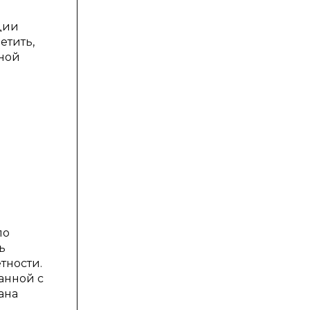
дии
етить,
ьной
по
ь
тности.
занной с
ана