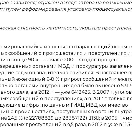
прав заявителя; отражен взгляд автора на возможные
и путем реформирования уголовно-процессуально
еская отчетность, латентность, укрытые преступлен
формировавшийся и постоянно нарастающий огром
ых сообщений о происшествиях и преступлениях и
и в конце 90-х — начале 2000-х годов процент
разрешенных органами МВД и прокуратуры заявлен
ледние годы он значительно снизился. В настоящее 
ильный ежегодный 6-8 % прирост сообщений и ежег
 только органами внутренних дел было вынесено 531
ого дела, а в 2012 г. — уже 6412425. В 2007 г. уголо
х сообщений о преступлениях, а в 2012 г. только по
следующие цифры: по данным ГИАЦ МВД количество
ии о происшествиях, поступивших в органы внутр
 на 24,5 % (с 22788829 до 28387122) 13; в 2005 г. чи
нных преступлений в 4,5 раза, в 2012 г. уже в 11,5 р