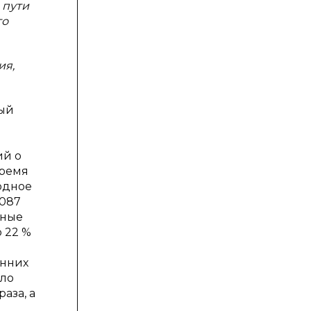
 пути
го
ия,
ный
ий о
время
одное
7087
вные
 22 %
енних
сло
аза, а