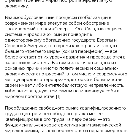
странам «третьего мира» построить эффективную
экономику.
Взаимообусловленные процессы глобализации в
современном мире влекут за собой обострение
противоречий по оси «Север — Юг». Складывающаяся
система мировой экономики приводит к
одностороннему обогащению государств Европы и
Северной Америки, в то время как страны и народы
бывшего «третьего мира» (южная периферия) — все
более отстают от их уровня развития и превращаются в
заложников системы. В этом и заключается одна из
основных причин многих политических и социально-
экономических потрясений, в том числе и современного
международного терроризма, который в большинстве
своем имеет либо антиглобалистскую направленность,
либо антизападную, тем самым позиционируя себя в
мировом пространстве [1].
Преобладание свободного рынка квалифицированного
труда в центре и несвободного рынка менее
квалифицированного труда на периферии — это
фундаментальная характеристика капиталистической
мир-экономики, так как неравенство и неравномерность