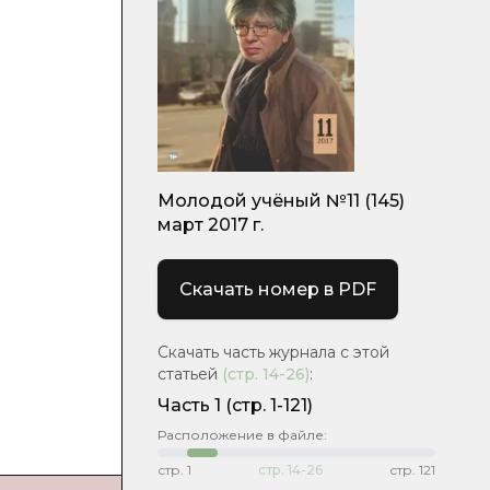
Молодой учёный №11 (145)
март 2017 г.
Скачать номер в PDF
Скачать часть журнала с этой
статьей
(стр.
14-26
)
:
Часть 1
(стр. 1-121)
Расположение в файле:
стр.
1
стр.
14-26
стр.
121