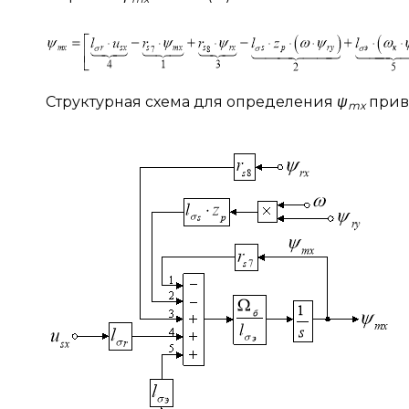
Структурная схема для определения
ψ
приве
mx