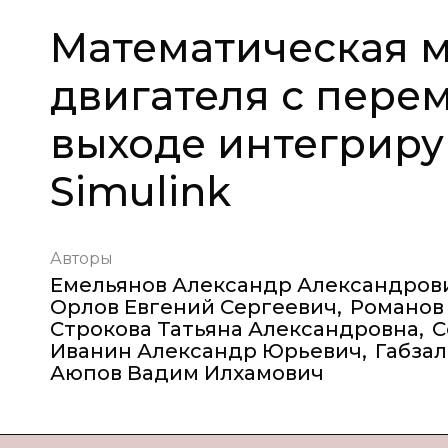
Математическая 
двигателя с пере
выходе интегриру
Simulink
Авторы
Емельянов Александр Александров
Орлов Евгений Сергеевич
,
Романов
Строкова Татьяна Александровна
,
С
Иванин Александр Юрьевич
,
Габза
Аюпов Вадим Илхамович