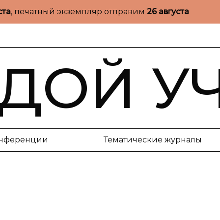
ста
, печатный экземпляр отправим
26 августа
ДОЙ У
нференции
Тематические журналы