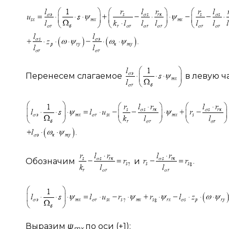
Перенесем слагаемое
в левую ч
Обозначим
и
Выразим
ψ
по оси (+1):
mx