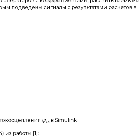
сто операторов с коэффициентами, рассчитываемыми
орым подведены сигналы с результатами расчетов в
потокосцепления
ψ
в Simulink
rx
 из работы [1]: