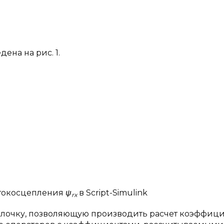
ена на рис. 1.
потокосцепления
ψ
в Script-Simulink
rx
оболочку, позволяющую производить расчет коэффиц