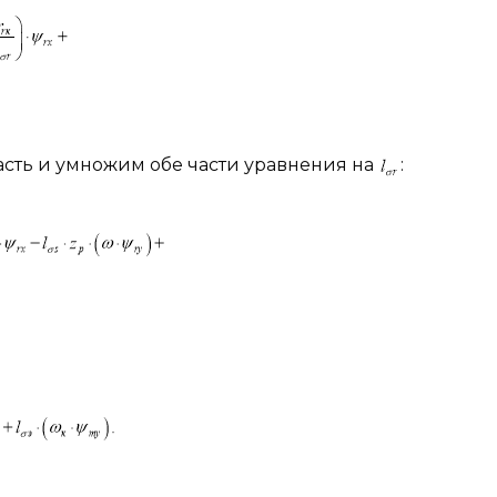
асть и умножим обе части уравнения на
: