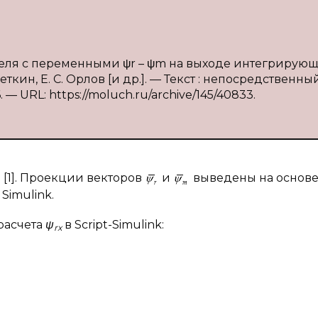
еля с переменными ψr – ψm на выходе интегрирую
леткин, Е. С. Орлов [и др.]. — Текст : непосредственный
. — URL: https://moluch.ru/archive/145/40833.
 [1]. Проекции векторов
и
выведены на основ
Simulink.
 расчета
ψ
в Script-Simulink:
rx