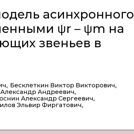
модель асинхронного
менными ψr – ψm на
ющих звеньев в
ич
,
Бесклеткин Виктор Викторович
,
 Александр Андреевич
,
оснин Александр Сергеевич
,
лилов Эльвир Фиргатович
,