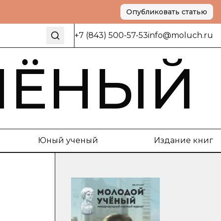
Опубликовать статью
+7 (843) 500-57-53
info@moluch.ru
ЧЁНЫЙ
Юный ученый
Издание книг