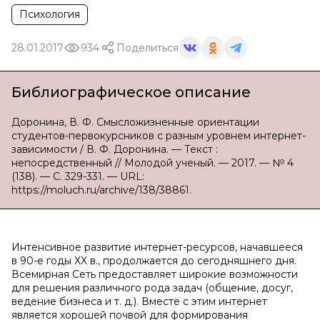
Психология
28.01.2017
934
Поделиться
Библиографическое описание
Доронина, В. Ф. Смысложизненные ориентации
студентов-первокурсников с разным уровнем интернет-
зависимости / В. Ф. Доронина. — Текст :
непосредственный // Молодой ученый. — 2017. — № 4
(138). — С. 329-331. — URL:
https://moluch.ru/archive/138/38861.
Интенсивное развитие интернет-ресурсов, начавшееся
в 90-е годы ХХ в., продолжается до сегодняшнего дня.
Всемирная Сеть предоставляет широкие возможности
для решения различного рода задач (общение, досуг,
ведение бизнеса и т. д.). Вместе с этим интернет
является хорошей почвой для формирования