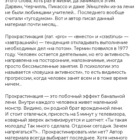
этого слова, хоть раз в жизни, да занимался этим.
Дарвин, Черчилль, Пикассо и даже Эйнштейн из-за лени
не были любимцами учителей... Последнего вообще
считали «тугодумом». Вот и автор писал данный
материал почти месяц...
Прокрастинация (лат. «pro» — «вместо» и «crastinus» —
«завтрашний») — тенденция откладывать выполнение
необходимых дел «на потом». Термин появился в 1977
году. Человек остается деятельным, но его активность
направлена на посторонние, малозначимые, иногда
просто бессмысленные занятия. В психологии это
называется «ловушка активности», то есть видимость
прогрессии, когда человек занят всем и в тоже время
ничем...
Прокрастинация — это побочный эффект банальной
лени. Внутри каждого человека живет маленький
монстр. Видимо, он родной брат врожденной лени.
И стоит отвлечься, присесть на 5 минут у телевизора,
коварный зверек активизируется и шепчет: «Ты такая
молодец! Так много сделала. Отдохни сегодня. Зачем
напрягаться?!»... Прокрастинировать или нет? Автор
материала всегда выбирает последнее. Хотя немного