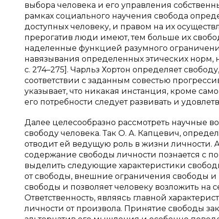
выбора человека и его управления собственным 
рамках социального научения свобода опреде
доступных человеку, и правом на их осуществ
прерогатив люди имеют, тем больше их свобод
наделенные функцией разумного ограничения
навязывания определенных этических норм, н
с. 274–275]. Чарльз Хортон определяет свобод
соответствии с заданным совестью прогрессивн
указывает, что никакая инстанция, кроме само
его потребности следует развивать и удовлетворя
Далее целесообразно рассмотреть научные в
свободу человека. Так О. А. Капцевич, опред
отводит ей ведущую роль в жизни личности. А
содержание свободы личности познается с п
выделить следующие характеристики свободы:
от свободы, внешние ограничения свободы и
свободы и позволяет человеку возложить на с
Ответственность, являясь главной характери
личности от произвола. Принятие свободы за