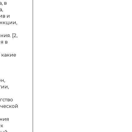
, в
а,
ив и
анкции,
ия. [2,
я в
, какие
н,
гии,
гство
ической
ения
ех