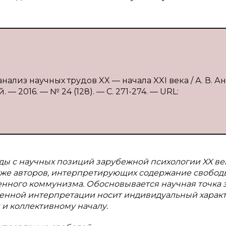
нализ научных трудов XX — начала XXI века / А. В. А
— 2016. — № 24 (128). — С. 271-274. — URL:
ды с научных позиций зарубежной психологии XX ве
акже авторов, интерпретирующих содержание свобод
енного коммунизма. Обосновывается научная точка 
менной интерпретации носит индивидуальный характе
 и коллективному началу.