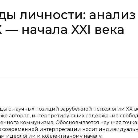
ды личности: анализ
 — начала XXI века
оды с научных позиций зарубежной психологии XX в
акже авторов, интерпретирующих содержание свобо
енного коммунизма. Обосновывается научная точка
ы в современной интерпретации носит индивидуаль
там идеологии и коллективному началу.