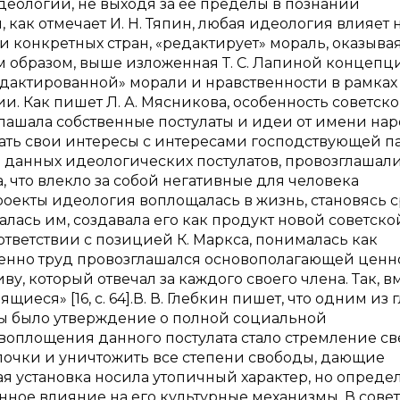
еологии, не выходя за ее пределы в познании
 как отмечает И. Н. Тяпин, любая идеология влияет 
 конкретных стран, «редактирует» мораль, оказывая
ким образом, выше изложенная Т. С. Лапиной концепц
едактированной» морали и нравственности в рамках
 Как пишет Л. А. Мясникова, особенность советск
глашала собственные постулаты и идеи от имени нар
ать свои интересы с интересами господствующей п
данных идеологических постулатов, провозглашал
 что влекло за собой негативные для человека
оекты идеология воплощалась в жизнь, становясь 
лась им, создавала его как продукт новой советско
ответствии с позицией К. Маркса, понималась как
енно труд провозглашался основополагающей ценно
, который отвечал за каждого своего члена. Так, в
ся» [16, с. 64].В. В. Глебкин пишет, что одним из 
мы было утверждение о полной социальной
воплощения данного постулата стало стремление св
лочки и уничтожить все степени свободы, дающие
я установка носила утопичный характер, но опреде
нное влияние на его культурные механизмы. В сове