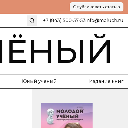
Опубликовать статью
+7 (843) 500-57-53
info@moluch.ru
ЧЁНЫЙ
Юный ученый
Издание книг