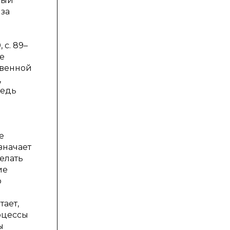
ный
 за
 с. 89–
ее
твенной
,
редь
е
значает
елать
ие
ю
тает,
оцессы
ы