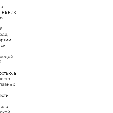
на
 на них
ия
ой
ода,
артии.
ись
средой
й
стью, а
место
главных
ести
ляла
тской