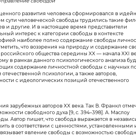
 управление свободой
ценного развития человека сформировался в идей
ем сути человеческой свободы трудились такие фил
ердяев и другие. И в настоящее время представители
ный интерес к категории свободы в контексте
софией наиболее полно содержание свободы лично
тметить, что воззрения на природу и содержание с
 российского общества середины XX — начала XXI в
му в рамках данного психологического анализа буд
ающих содержание личностной свободы с научных 
отечественной психологии, а также авторов,
ости с идеологических позиций отечественного
ия зарубежных авторов XX века. Так В. Франкл отмеч
жности свободного духа [9, с. 394–398]. А. Маслоу
ды. Автор пишет, что свобода выражается в незави
жить в соответствии с ценностями, установленными
эй связывает явление свободы с возможностью свобод