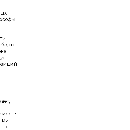
ных
ософы,
сти
вободы
ека
ут
позиций
ает,
симости
 ими
ного