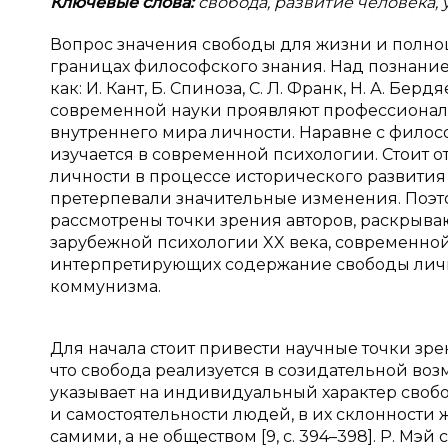
Ключевые слова:
свобода, развитие человека,
Вопрос значения свободы для жизни и полно
границах философского знания. Над познани
как: И. Кант, Б. Спиноза, С. Л. Франк, Н. А. Б
современной науки проявляют профессиональ
внутреннего мира личности. Наравне с фило
изучается в современной психологии. Стоит о
личности в процессе исторического развития
претерпевали значительные изменения. Поэто
рассмотрены точки зрения авторов, раскрыв
зарубежной психологии XX века, современной 
интерпретирующих содержание свободы личн
коммунизма.
Для начала стоит привести научные точки зрен
что свобода реализуется в созидательной возмо
указывает на индивидуальный характер свобо
и самостоятельности людей, в их склонности 
самими, а не обществом [9, с. 394–398]. Р. М