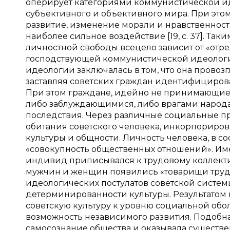
оперирует категориями коммунистической ид
субъективного и объективного мира. При этом,
развитие, изменение морали и нравственности
наиболее сильное воздействие [19, с. 37]. Та
личностной свободы всецело зависит от «отр
господствующей коммунистической идеологии.
идеологии заключалась в том, что она провоз
заставляя советских граждан идентифициров
При этом граждане, идейно не принимающие 
либо заблуждающимися, либо врагами народа,
последствия. Через различные социальные пр
обитания советского человека, инкорпорирова
культуры и общности. Личность человека, в со
«совокупность общественных отношений». Им
индивид приписывался к трудовому коллективу
мужчин и женщин появились «товарищи трудящие
идеологических постулатов советской систе
детерминированности культуры. Результатом 
советскую культуру к уровню социальной обо
возможность независимого развития. Подобна
самосознание общества и оказывала существе