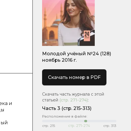
Молодой учёный №24 (128)
ноябрь 2016 г.
Скачать номер в PDF
Скачать часть журнала с этой
статьей
(стр.
271-274
)
:
ека и
Часть 3
(cтр. 215-313)
ды
Расположение в файле:
ный
стр.
215
стр.
271-274
стр.
313