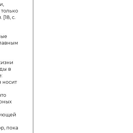
и,
 только
18, с.
ные
главным
жизни
оды в
:
я носит
что
ерных
вующей
р, пока