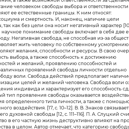
ния, а также возможной ответственности за сделан
гание человеком свободы выбора и ответственности
ют ее естественные границы. К ним относят:
оциума и смертность. И, наконец, наличие цели
ак как без цели она носит негативный характер [10,
что научное понимание свободы включает в себя две 
оду. Негативная свобода, не способная из-за общес
зволяет жить человеку по собственному усмотрению
зволяют желания, способности и ресурсы. В свою оче
сть выбора, а также способность к достижению
ностей и желаний, проявлению способностей и
различных проявлений свободы личности отдельно
ободу воли. Свобода действий предполагает наличи
изации целей и желаний человека. Свобода воли о
ения индивида и характеризует его способность сд
ый тип проявления свободы оказывается воздейств
 определенного типа личности, а также с помощь
 воздействия. [17, с. 10–12]. В. В. Знаков связывает
духовной свободы [12, с. 111–116]. П. А. Слуцкий счи
во в его частную жизнь деструктивно влияют на пр
тва в целом. Автор отмечает, что категорию свобод