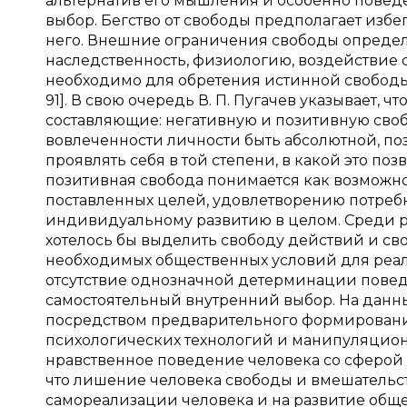
альтернатив его мышления и особенно поведе
выбор. Бегство от свободы предполагает избе
него. Внешние ограничения свободы определя
наследственность, физиологию, воздействие с
необходимо для обретения истинной свободы, т
91]. В свою очередь В. П. Пугачев указывает, 
составляющие: негативную и позитивную своб
вовлеченности личности быть абсолютной, по
проявлять себя в той степени, в какой это по
позитивная свобода понимается как возможно
поставленных целей, удовлетворению потреб
индивидуальному развитию в целом. Среди 
хотелось бы выделить свободу действий и св
необходимых общественных условий для реал
отсутствие однозначной детерминации повед
самостоятельный внутренний выбор. На данн
посредством предварительного формирования
психологических технологий и манипуляционного
нравственное поведение человека со сферой его 
что лишение человека свободы и вмешательст
самореализации человека и на развитие общес