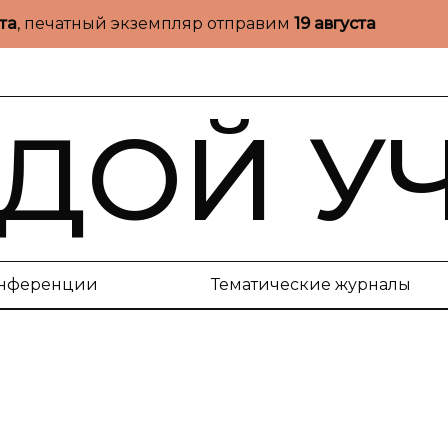
ста
, печатный экземпляр отправим
19 августа
ДОЙ У
нференции
Тематические журналы