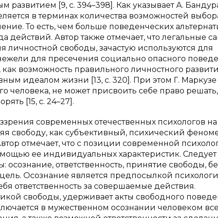
развитием [9, с. 394–398]. Как указывает А. Бандура
ляется в терминах количества возможностей выбор
ление. То есть, чем больше поведенческих альтернат
а действий. Автор также отмечает, что легальные с
 личностной свободы, зачастую используются для
ежели для пресечения социально опасного поведен
у, как возможность правильного личностного развити
ым идеалом жизни [13, с. 320]. При этом Г. Маркузе
го человека, не может присвоить себе право решать
ть [15, с. 24–27].
оззрения современных отечественных психологов на
еляя свободу, как субъективный, психический феноме
втор отмечает, что с позиции современной психоло
омощью ее индивидуальных характеристик. Следует
 осознание, ответственность, принятие свободы, бе
 цель. Осознание является предпосылкой психолог
ебя ответственность за совершаемые действия.
стикой свободы, удерживает акты свободного повед
ключается в мужественном осознании человеком вс