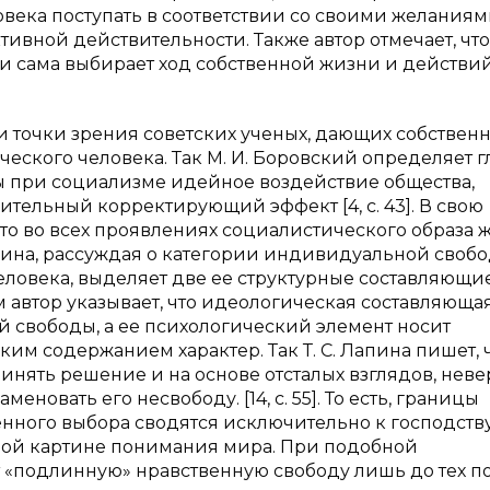
овека поступать в соответствии со своими желаниям
ивной действительности. Также автор отмечает, что
 сама выбирает ход собственной жизни и действий. [
 точки зрения советских ученых, дающих собствен
ского человека. Так М. И. Боровский определяет 
 при социализме идейное воздействие общества,
тельный корректирующий эффект [4, с. 43]. В свою
 что во всех проявлениях социалистического образа 
. Лапина, рассуждая о категории индивидуальной своб
еловека, выделяет две ее структурные составляющие
 автор указывает, что идеологическая составляюща
 свободы, а ее психологический элемент носит
м содержанием характер. Так Т. С. Лапина пишет, 
нять решение и на основе отсталых взглядов, нев
еновать его несвободу. [14, с. 55]. То есть, границы
венного выбора сводятся исключительно к господст
ной картине понимания мира. При подобной
 «подлинную» нравственную свободу лишь до тех по