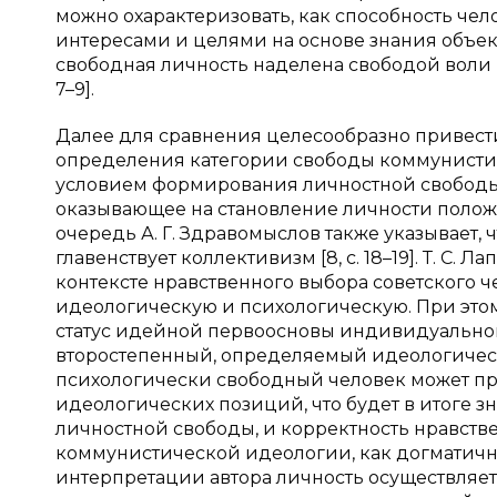
можно охарактеризовать, как способность чел
интересами и целями на основе знания объект
свободная личность наделена свободой воли и
7–9].
Далее для сравнения целесообразно привести
определения категории свободы коммунистиче
условием формирования личностной свободы
оказывающее на становление личности положи
очередь А. Г. Здравомыслов также указывает,
главенствует коллективизм [8, с. 18–19]. Т. С
контексте нравственного выбора советского ч
идеологическую и психологическую. При этом
статус идейной первоосновы индивидуальной
второстепенный, определяемый идеологически
психологически свободный человек может при
идеологических позиций, что будет в итоге знам
личностной свободы, и корректность нравст
коммунистической идеологии, как догматич
интерпретации автора личность осуществляет