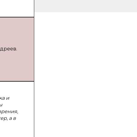
ндреев.
ка и
ы
зрения,
р, а в