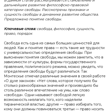
В данной статье рассматривается становление и
дальнейшее развитие философско-правовой
категории свободы. Рассмотрены признаки и
сущность свободы в динамике развитие общества.
Предложено понятие свободы.
Ключевые слова:
свобода, философия, сущность,
право, порядок
Свобода есть одна из самых больших ценностей для
людей. Как и понятие права — есть такие же трудности
с универсальностью определения свободы. При
выяснении понятия свободы, мы можем заметить, что в
зависимости от культуры, формы государственного
правления, политического режима, можно увидеть, что
определения свободы будут различаться. Так
Монтескье отмечал различные значения в своей работе
«О духе законов»: «Нет слова, которое получило бы
столько разнообразных значений и производило бы
столь различное впечатление на умы, как слово
«свобода». Одни называют свободой легкую
возможность низлагать того, кого наделили
тиранической властью; другие — право избирать того,
кому они должны повиноваться; третьи — право носить