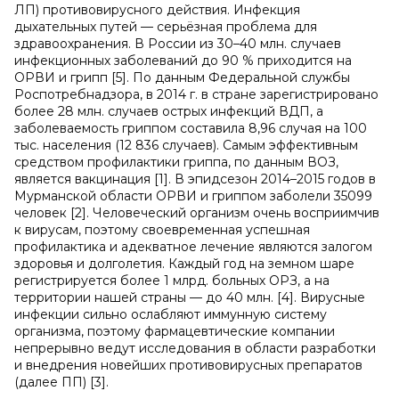
ЛП) противовирусного действия. Инфекция
дыхательных путей — серьёзная проблема для
здравоохранения. В России из 30–40 млн. случаев
инфекционных заболеваний до 90 % приходится на
ОРВИ и грипп [5]. По данным Федеральной службы
Роспотребнадзора, в 2014 г. в стране зарегистрировано
более 28 млн. случаев острых инфекций ВДП, а
заболеваемость гриппом составила 8,96 случая на 100
тыс. населения (12 836 случаев). Самым эффективным
средством профилактики гриппа, по данным ВОЗ,
является вакцинация [1]. В эпидсезон 2014–2015 годов в
Мурманской области ОРВИ и гриппом заболели 35099
человек [2]. Человеческий организм очень восприимчив
к вирусам, поэтому своевременная успешная
профилактика и адекватное лечение являются залогом
здоровья и долголетия. Каждый год на земном шаре
регистрируется более 1 млрд. больных ОРЗ, а на
территории нашей страны — до 40 млн. [4]. Вирусные
инфекции сильно ослабляют иммунную систему
организма, поэтому фармацевтические компании
непрерывно ведут исследования в области разработки
и внедрения новейших противовирусных препаратов
(далее ПП) [3].