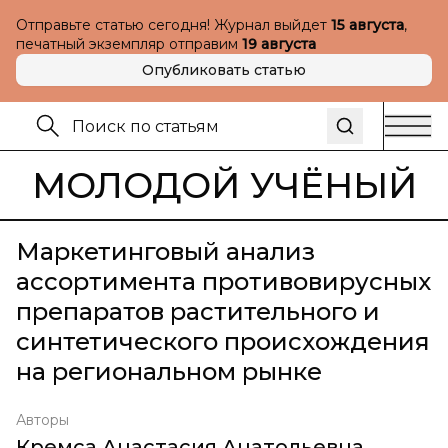
Отправьте статью сегодня! Журнал выйдет
15 августа
,
печатный экземпляр отправим
19 августа
Опубликовать статью
МОЛОДОЙ УЧЁНЫЙ
Маркетинговый анализ
ассортимента противовирусных
препаратов растительного и
синтетического происхождения
на региональном рынке
Авторы
Кремса Анастасия Анатольевна
,