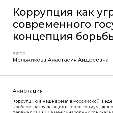
Коррупция как уг
современного гос
концепция борьб
Автор
Мельникова Анастасия Андреевна
Аннотация
Коррупцию в наше время в Российской Феде
проблем, разрушающих в корне социум, эконо
первые позиции в международных списках на