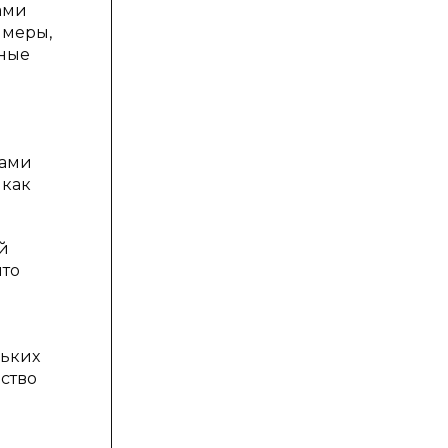
ами
 меры,
нные
рами
 как
й
что
ньких
ество