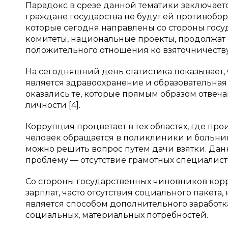
Парадокс в срезе данной тематики заключаетс
граждане государства не будут ей противоборс
которые сегодня направлены со стороны гос
комитеты, национальные проекты, продолжат 
положительного отношения ко взяточничеству
На сегодняшний день статистика показывает,
является здравоохранение и образовательная
оказались те, которые прямым образом отвечаю
личности [4].
Коррупция процветает в тех областях, где п
человек обращается в поликлиники и больницы
можно решить вопрос путем дачи взятки. Да
проблему — отсутствие грамотных специалист
Со стороны государственных чиновников ко
зарплат, часто отсутствия социального пакета,
является способом дополнительного заработк
социальных, материальных потребностей.