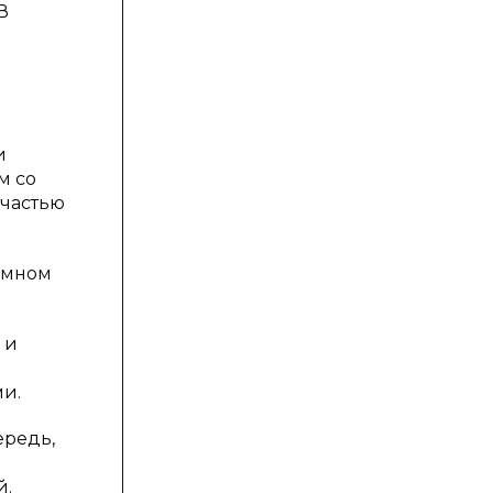
В
и
м со
 частью
имном
 и
и.
ередь,
й.