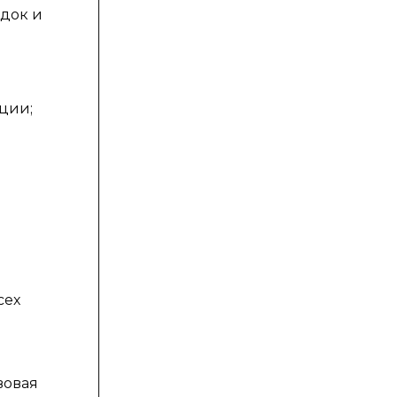
адок и
ции;
сех
вовая