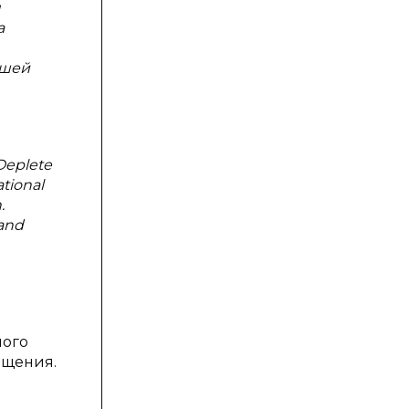
я
а
ьшей
Deplete
ational
.
 and
ного
ащения.