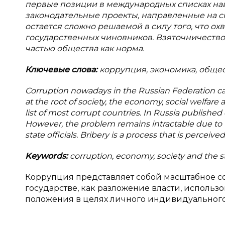
первые позиции в международных списках на
законодательные проекты, направленные на с
остается сложно решаемой в силу того, что охв
государственных чиновников. Взяточничество
частью общества как норма.
Ключевые слова:
коррупция, экономика, общес
Corruption nowadays in the Russian Federation ca
at the root of society, the economy, social welfare 
list of most corrupt countries. In Russia published
However, the problem remains intractable due to t
state officials. Bribery is a process that is perceiv
Keywords:
corruption, economy, society and the st
Коррупция представляет собой масштабное с
государстве, как разложение власти, исполь
положения в целях личного индивидуального