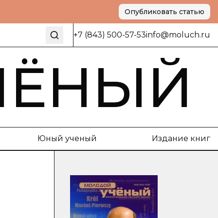
Опубликовать статью
+7 (843) 500-57-53
info@moluch.ru
ЧЁНЫЙ
Юный ученый
Издание книг