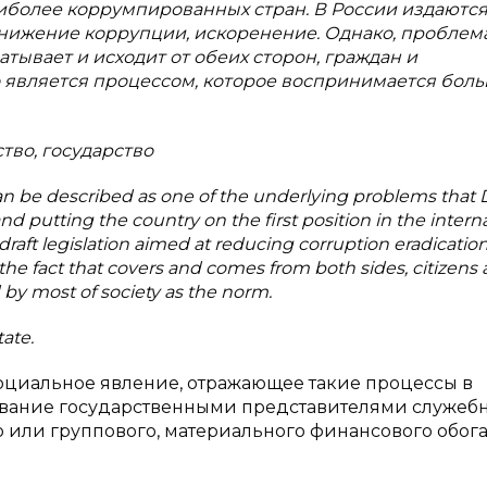
иболее коррумпированных стран. В России издаютс
нижение коррупции, искоренение. Однако, проблем
атывает и исходит от обеих сторон, граждан и
 является процессом, которое воспринимается бол
тво, государство
n be described as one of the underlying problems that 
and putting the country on the first position in the intern
 draft legislation aimed at reducing corruption eradication
he fact that covers and comes from both sides, citizens
ed by most of society as the norm.
ate.
оциальное явление, отражающее такие процессы в
зование государственными представителями служеб
 или группового, материального финансового обог