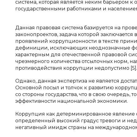
система, которая является неким барьером 
государственными работниками и населением
Данная правовая система базируется на пр
законопроектов, задача которой заключаетс
проявлений коррупционности в тексте прин
дефиниции, исключающих неоднозначные фо
характерным для отечественной правовой сис
чрезмерного количества отсылочных норм, н
противодействия коррупции недопустимо [5]
Однако, данная экспертиза не является дост
Основной посыл и толчок к развитию корруп
со стороны государства, что в свою очередь,
эффективности национальной экономики.
Коррупция как детерминированное явление с
определенный высокий градус тревоги и недо
негативный имидж страны на международном