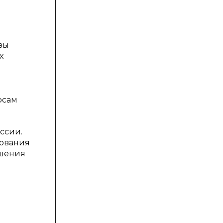
зы
х
осам
ссии.
рования
ышения