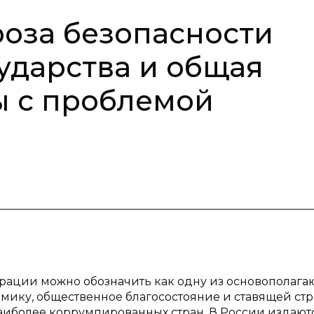
роза безопасности
ударства и общая
ы с проблемой
рации можно обозначить как одну из основополаг
мику, общественное благосостояние и ставящей стр
иболее коррумпированных стран. В России издают