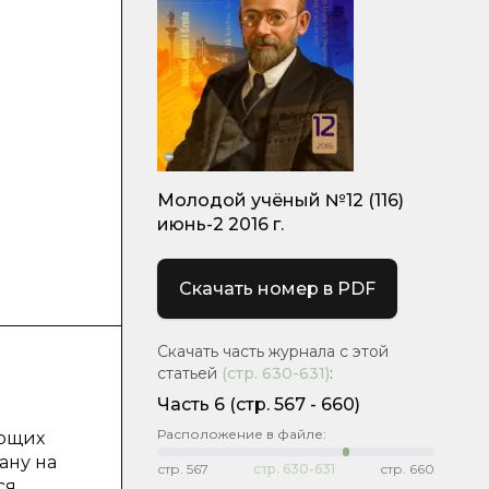
Молодой учёный №12 (116)
июнь-2 2016 г.
Скачать номер в PDF
Скачать часть журнала с этой
статьей
(стр.
630-631
)
:
Часть 6
(cтр. 567 - 660)
Расположение в файле:
ающих
ану на
стр.
567
стр.
630-631
стр.
660
ся