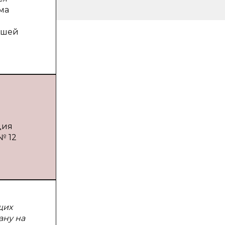
ма
ьшей
ция
№ 12
щих
ану на