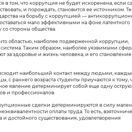
я в том, что коррупция не будет искоренена, если с
твовать, и порождать, становится ее источником. Те
ударства на борьбу с коррупцией — антикоррупцио
оставаться мало эффективными на фоне латентного
 со стороны общества.
 что областью, наиболее подверженной коррупции,
 система. Таким образом, наиболее уязвимыми сфе
т за здоровье и жизнь человека, и его становление
роисходит наибольший контакт между людьми, кажды
, с раннего возраста студенты приучаются к тому, 
нное явление детерминирует собой еще одну острую
ов и профессионалов.
ррупционные сделки детерминируются в силу мале
 неэквивалентности оплаты труда. То есть, взяточнич
а и достойного существования, удовлетворения