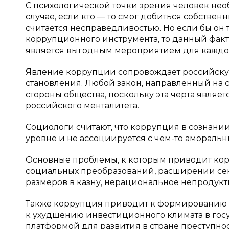
С психологической точки зрения человек не
случае, если кто — то смог добиться собстве
считается несправедливостью. Но если бы он 
коррупционного инструмента, то данный факт
является выгодным мероприятием для каждог
Явление коррупции сопровождает российскую
становления. Любой закон, направленный на
стороны общества, поскольку эта черта являе
российского менталитета.
Социологи считают, что коррупция в сознан
уровне и не ассоциируется с чем-то аморальн
Основные проблемы, к которым приводит кор
социальных преобразований, расширении сек
размеров в казну, нерациональное непродук
Также коррупция приводит к формированию не
к ухудшению инвестиционного климата в госу
платформой для развития в стране преступно