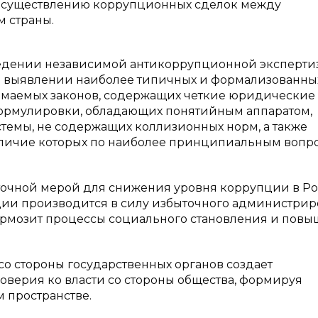
к осуществлению коррупционных сделок между
 страны.
оведении независимой антикоррупционной эксперти
я в выявлении наиболее типичных и формализованны
имаемых законов, содержащих четкие юридические
рмулировки, обладающих понятийным аппаратом,
темы, не содержащих коллизионных норм, а также
аличие которых по наиболее принципиальным вопр
.
аточной мерой для снижения уровня коррупции в Ро
ции производится в силу избыточного администри
 тормозит процессы социального становления и пов
о стороны государственных органов создает
верия ко власти со стороны общества, формируя
 пространстве.