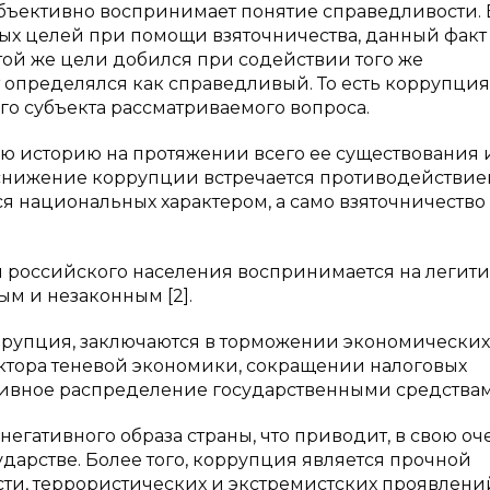
объективно воспринимает понятие справедливости. 
нных целей при помощи взяточничества, данный факт
той же цели добился при содействии того же
 определялся как справедливый. То есть коррупция
о субъекта рассматриваемого вопроса.
 историю на протяжении всего ее существования 
 снижение коррупции встречается противодействие
тся национальных характером, а само взяточничество
ии российского населения воспринимается на легит
ым и незаконным [2].
рупция, заключаются в торможении экономических
тора теневой экономики, сокращении налоговых
тивное распределение государственными средствам
гативного образа страны, что приводит, в свою оч
дарстве. Более того, коррупция является прочной
сти, террористических и экстремистских проявлени