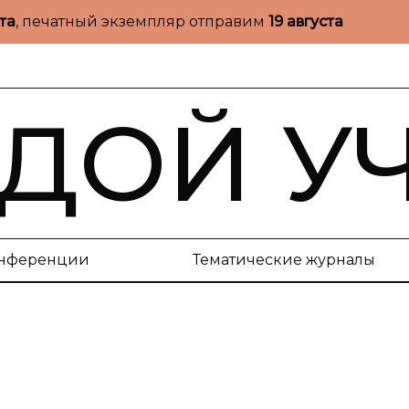
ста
, печатный экземпляр отправим
19 августа
ДОЙ У
нференции
Тематические журналы