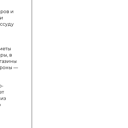
ров и
 и
 ссуду
дметы
ры, в
агазины
ороны —
о-
ет
 из
о