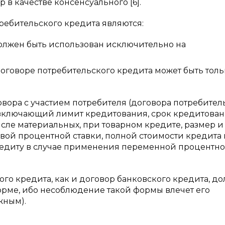
в качестве консенсуального [6].
ебительского кредита являются:
олжен быть использован исключительно на
договоре потребительского кредита может быть толь
ора с участием потребителя (договора потребител
 включающий лимит кредитования, срок кредитования
исле материальных, при товарном кредите, размер и
вой процентной ставки, полной стоимости кредита 
редиту в случае применения переменной процентн
ого кредита, как и договор банковского кредита, д
орме, ибо несоблюдение такой формы влечет его
жным).