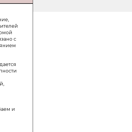
ние,
бителей
ормой
зано с
оянием
дается
пности
й,
Заем и