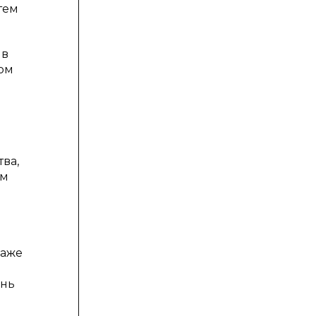
тем
 в
ом
ва,
ом
даже
ень