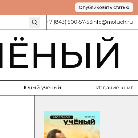
Опубликовать статью
+7 (843) 500-57-53
info@moluch.ru
ЧЁНЫЙ
Юный ученый
Издание книг