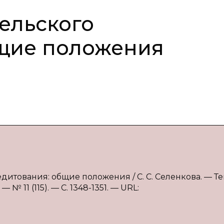
ельского
бщие положения
дитования: общие положения / С. С. Селенкова. — Тек
 11 (115). — С. 1348-1351. — URL: