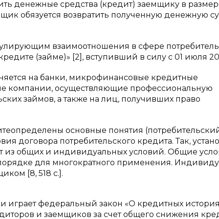
ить денежные средства (кредит) заемщику в размер
мщик обязуется возвратить полученную денежную с
улирующим взаимоотношения в сфере потребитель
едите (займе)» [2], вступивший в силу с 01 июля 20
аняется на банки, микрофинансовые кредитные
ные компании, осуществляющие профессиональную
ских займов, а также на лиц, получивших право
дитеопределены основные понятия (потребительски
вия договора потребительского кредита. Так, устан
ит из общих и индивидуальных условий. Общие усл
порядке для многократного применения. Индивид
ом [8, 518 с.].
 играет федеральный закон «О кредитных историях»
диторов и заемщиков за счет общего снижения кре