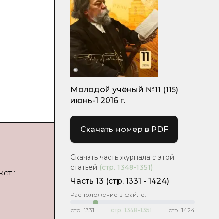
Молодой учёный №11 (115)
июнь-1 2016 г.
Скачать номер в PDF
Скачать часть журнала с этой
статьей
(стр.
1348-1351
)
:
ст :
Часть 13
(cтр. 1331 - 1424)
Расположение в файле:
стр.
1331
стр.
1348-1351
стр.
1424